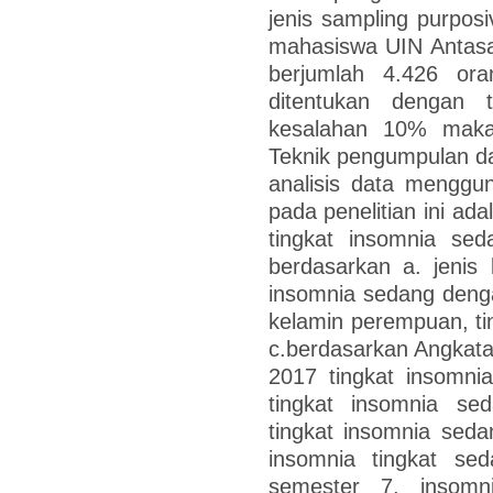
jenis sampling purpos
mahasiswa UIN Antasa
berjumlah 4.426 or
ditentukan dengan 
kesalahan 10% maka
Teknik pengumpulan d
analisis data menggu
pada penelitian ini a
tingkat insomnia sed
berdasarkan a. jenis 
insomnia sedang denga
kelamin perempuan, ti
c.berdasarkan Angkat
2017 tingkat insomni
tingkat insomnia s
tingkat insomnia sed
insomnia tingkat se
semester 7, insomn