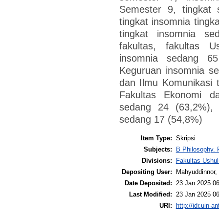
Semester 9, tingkat
tingkat insomnia ting
tingkat insomnia s
fakultas, fakultas 
insomnia sedang 65
Keguruan insomnia se
dan Ilmu Komunikasi 
Fakultas Ekonomi da
sedang 24 (63,2%), F
sedang 17 (54,8%)
Item Type:
Skripsi
Subjects:
B Philosophy. 
Divisions:
Fakultas Ushul
Depositing User:
Mahyuddinnor, 
Date Deposited:
23 Jan 2025 06
Last Modified:
23 Jan 2025 06
URI:
http://idr.uin-a