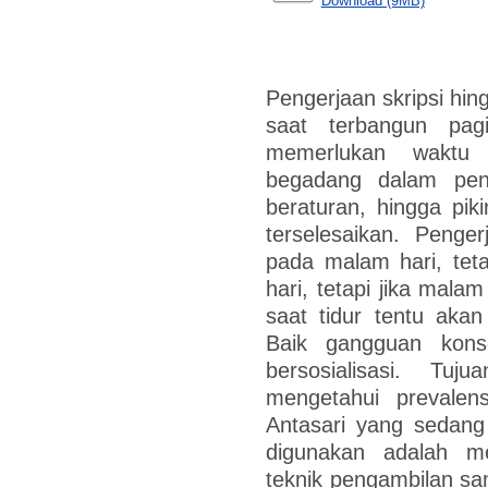
Download (9MB)
Pengerjaan skripsi hin
saat terbangun pag
memerlukan waktu
begadang dalam peng
beraturan, hingga pi
terselesaikan. Penger
pada malam hari, teta
hari, tetapi jika mala
saat tidur tentu aka
Baik gangguan kons
bersosialisasi. Tuj
mengetahui prevale
Antasari yang sedang
digunakan adalah met
teknik pengambilan s