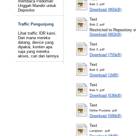
membaca Pedoman
Bab 1..pdf
Unggah Mandiri untuk
Download (865kB)
Depositor.
Text
Traffic Pengunjung
Bab 2..pdf
Restricted to Repository st
Lihat traffic IDR kami.
Download (882kB)
Dari mana mereka
datang, device yang
Text
dipakai, konten apa
Bab 3..pdf
saja yang mereka
Download (755kB)
akses, cari dan lainnya
Text
Bab 4..pdf
Download (1MB)
Text
Bab 5..pdf
Download (536kB)
Text
Daftar Pustaka .pdf
Download (586kB)
Text
Lampiran ..pdf