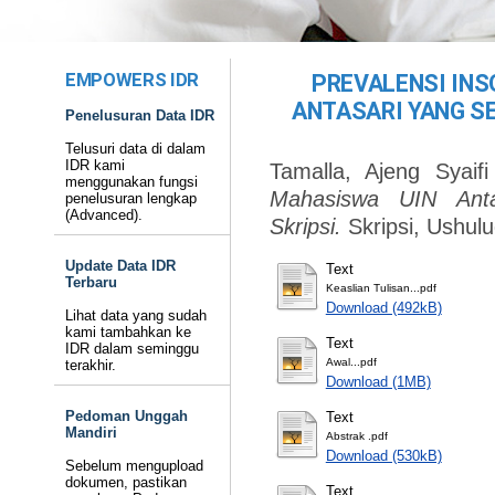
EMPOWERS IDR
PREVALENSI IN
ANTASARI YANG S
Penelusuran Data IDR
Telusuri data di dalam
IDR kami
Tamalla, Ajeng Syaifi
menggunakan fungsi
Mahasiswa UIN Anta
penelusuran lengkap
(Advanced).
Skripsi.
Skripsi, Ushul
Update Data IDR
Text
Terbaru
Keaslian Tulisan...pdf
Download (492kB)
Lihat data yang sudah
kami tambahkan ke
Text
IDR dalam seminggu
Awal...pdf
terakhir.
Download (1MB)
Pedoman Unggah
Text
Mandiri
Abstrak .pdf
Download (530kB)
Sebelum mengupload
dokumen, pastikan
Text