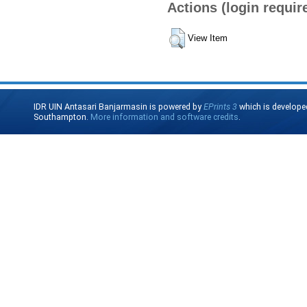
Actions (login requir
View Item
IDR UIN Antasari Banjarmasin is powered by
EPrints 3
which is develope
Southampton.
More information and software credits
.