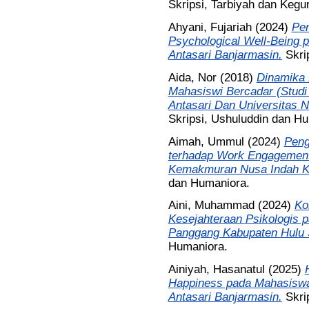
Skripsi, Tarbiyah dan Kegu
Ahyani, Fujariah
(2024)
Pen
Psychological Well-Being 
Antasari Banjarmasin.
Skri
Aida, Nor
(2018)
Dinamika 
Mahasiswi Bercadar (Studi
Antasari Dan Universitas 
Skripsi, Ushuluddin dan H
Aimah, Ummul
(2024)
Peng
terhadap Work Engagemen
Kemakmuran Nusa Indah Ke
dan Humaniora.
Aini, Muhammad
(2024)
Ko
Kesejahteraan Psikologis
Panggang Kabupaten Hulu 
Humaniora.
Ainiyah, Hasanatul
(2025)
Happiness pada Mahasiswa 
Antasari Banjarmasin.
Skri