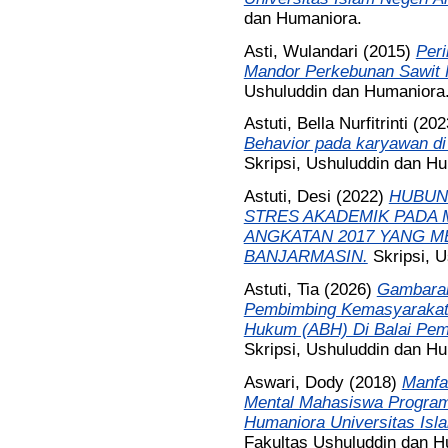
dan Humaniora.
Asti, Wulandari
(2015)
Peri
Mandor Perkebunan Sawit P
Ushuluddin dan Humaniora
Astuti, Bella Nurfitrinti
(202
Behavior pada karyawan di
Skripsi, Ushuluddin dan H
Astuti, Desi
(2022)
HUBUN
STRES AKADEMIK PADA 
ANGKATAN 2017 YANG ME
BANJARMASIN.
Skripsi, 
Astuti, Tia
(2026)
Gambaran
Pembimbing Kemasyarakat
Hukum (ABH) Di Balai Pem
Skripsi, Ushuluddin dan H
Aswari, Dody
(2018)
Manfa
Mental Mahasiswa Program
Humaniora Universitas Isl
Fakultas Ushuluddin dan H