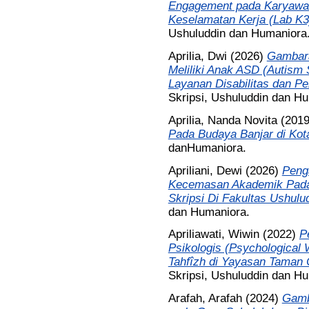
Engagement pada Karyawan
Keselamatan Kerja (Lab K3)
Ushuluddin dan Humaniora
Aprilia, Dwi
(2026)
Gambara
Meliliki Anak ASD (Autism
Layanan Disabilitas dan Pe
Skripsi, Ushuluddin dan H
Aprilia, Nanda Novita
(201
Pada Budaya Banjar di Kot
danHumaniora.
Apriliani, Dewi
(2026)
Peng
Kecemasan Akademik Pada
Skripsi Di Fakultas Ushulu
dan Humaniora.
Apriliawati, Wiwin
(2022)
P
Psikologis (Psychological 
Tahfîzh di Yayasan Taman C
Skripsi, Ushuluddin dan H
Arafah, Arafah
(2024)
Gamb