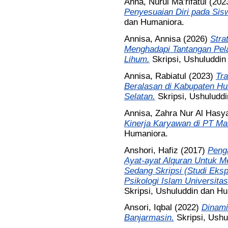
Anna, Nurul Ma’rifatul
(202
Penyesuaian Diri pada Sis
dan Humaniora.
Annisa, Annisa
(2026)
Stra
Menghadapi Tantangan Pel
Lihum.
Skripsi, Ushuluddi
Annisa, Rabiatul
(2023)
Tra
Beralasan di Kabupaten Hu
Selatan.
Skripsi, Ushuludd
Annisa, Zahra Nur Al Hasy
Kinerja Karyawan di PT Ma
Humaniora.
Anshori, Hafiz
(2017)
Peng
Ayat-ayat Alquran Untuk 
Sedang Skripsi (Studi Ek
Psikologi Islam Universita
Skripsi, Ushuluddin dan H
Ansori, Iqbal
(2022)
Dinami
Banjarmasin.
Skripsi, Ush