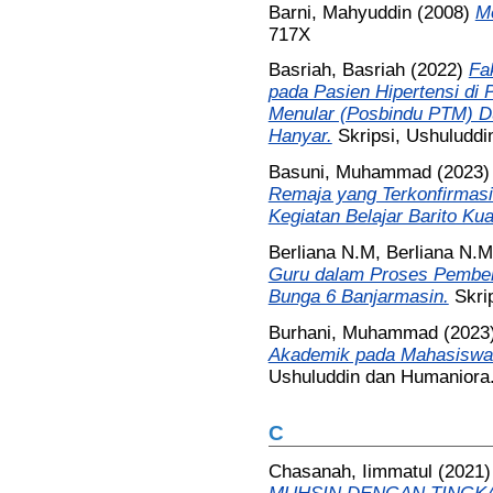
Barni, Mahyuddin
(2008)
M
717X
Basriah, Basriah
(2022)
Fa
pada Pasien Hipertensi di
Menular (Posbindu PTM) D
Hanyar.
Skripsi, Ushuludd
Basuni, Muhammad
(2023
Remaja yang Terkonfirmasi 
Kegiatan Belajar Barito Kua
Berliana N.M, Berliana N.M
Guru dalam Proses Pembel
Bunga 6 Banjarmasin.
Skri
Burhani, Muhammad
(2023
Akademik pada Mahasiswa 
Ushuluddin dan Humaniora
C
Chasanah, Iimmatul
(2021