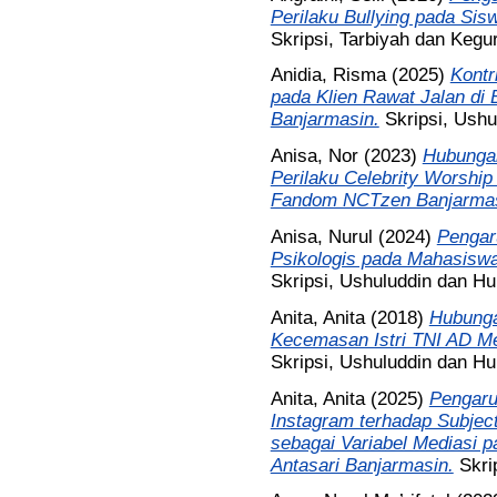
Perilaku Bullying pada Si
Skripsi, Tarbiyah dan Kegu
Anidia, Risma
(2025)
Kontr
pada Klien Rawat Jalan di
Banjarmasin.
Skripsi, Ush
Anisa, Nor
(2023)
Hubungan
Perilaku Celebrity Worshi
Fandom NCTzen Banjarmas
Anisa, Nurul
(2024)
Pengaru
Psikologis pada Mahasiswa
Skripsi, Ushuluddin dan H
Anita, Anita
(2018)
Hubunga
Kecemasan Istri TNI AD Me
Skripsi, Ushuluddin dan H
Anita, Anita
(2025)
Pengaru
Instagram terhadap Subjec
sebagai Variabel Mediasi 
Antasari Banjarmasin.
Skri