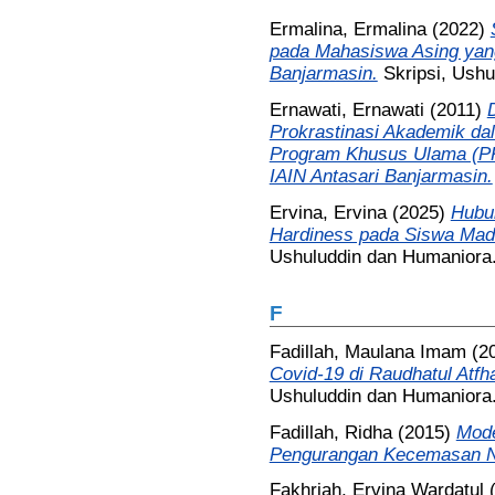
Ermalina, Ermalina
(2022)
pada Mahasiswa Asing yang
Banjarmasin.
Skripsi, Ush
Ernawati, Ernawati
(2011)
Prokrastinasi Akademik da
Program Khusus Ulama (PK
IAIN Antasari Banjarmasin.
Ervina, Ervina
(2025)
Hubu
Hardiness pada Siswa Madr
Ushuluddin dan Humaniora
F
Fadillah, Maulana Imam
(2
Covid-19 di Raudhatul Atfh
Ushuluddin dan Humaniora
Fadillah, Ridha
(2015)
Mode
Pengurangan Kecemasan Ne
Fakhriah, Ervina Wardatul
(