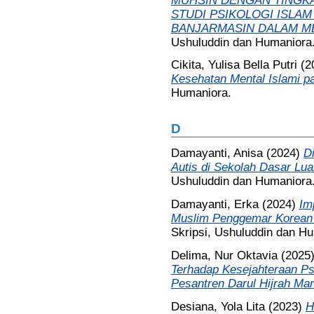
MUHSIN DENGAN TINGK
STUDI PSIKOLOGI ISLAM
BANJARMASIN DALAM ME
Ushuluddin dan Humaniora
Cikita, Yulisa Bella Putri
(2
Kesehatan Mental Islami p
Humaniora.
D
Damayanti, Anisa
(2024)
D
Autis di Sekolah Dasar Lua
Ushuluddin dan Humaniora
Damayanti, Erka
(2024)
Im
Muslim Penggemar Korean P
Skripsi, Ushuluddin dan H
Delima, Nur Oktavia
(2025
Terhadap Kesejahteraan Psi
Pesantren Darul Hijrah Mar
Desiana, Yola Lita
(2023)
H