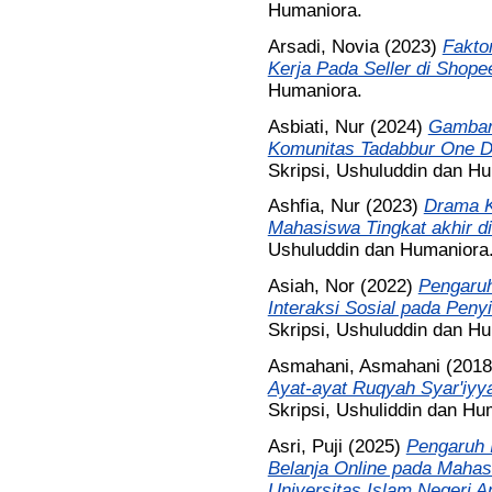
Humaniora.
Arsadi, Novia
(2023)
Fakto
Kerja Pada Seller di Shope
Humaniora.
Asbiati, Nur
(2024)
Gambar
Komunitas Tadabbur One D
Skripsi, Ushuluddin dan H
Ashfia, Nur
(2023)
Drama K
Mahasiswa Tingkat akhir di
Ushuluddin dan Humaniora
Asiah, Nor
(2022)
Pengaruh
Interaksi Sosial pada Peny
Skripsi, Ushuluddin dan H
Asmahani, Asmahani
(201
Ayat-ayat Ruqyah Syar'iyy
Skripsi, Ushuliddin dan Hu
Asri, Puji
(2025)
Pengaruh I
Belanja Online pada Mahas
Universitas Islam Negeri A