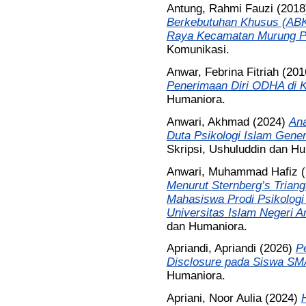
Antung, Rahmi Fauzi
(201
Berkebutuhan Khusus (ABK)
Raya Kecamatan Murung P
Komunikasi.
Anwar, Febrina Fitriah
(201
Penerimaan Diri ODHA di K
Humaniora.
Anwari, Akhmad
(2024)
Ana
Duta Psikologi Islam Gener
Skripsi, Ushuluddin dan H
Anwari, Muhammad Hafiz
(
Menurut Sternberg’s Triang
Mahasiswa Prodi Psikologi
Universitas Islam Negeri A
dan Humaniora.
Apriandi, Apriandi
(2026)
P
Disclosure pada Siswa SM
Humaniora.
Apriani, Noor Aulia
(2024)