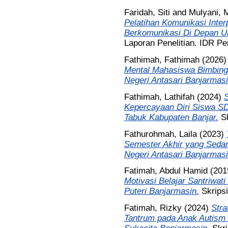
Faridah, Siti
and
Mulyani, 
Pelatihan Komunikasi Int
Berkomunikasi Di Depan U
Laporan Penelitian. IDR Pe
Fathimah, Fathimah
(2026
Mental Mahasiswa Bimbinga
Negeri Antasari Banjarmasi
Fathimah, Lathifah
(2024)
S
Kepercayaan Diri Siswa S
Tabuk Kabupaten Banjar.
S
Fathurohmah, Laila
(2023)
Semester Akhir yang Sedan
Negeri Antasari Banjarmasi
Fatimah, Abdul Hamid
(201
Motivasi Belajar Santriwat
Puteri Banjarmasin.
Skrips
Fatimah, Rizky
(2024)
Stra
Tantrum pada Anak Autism 