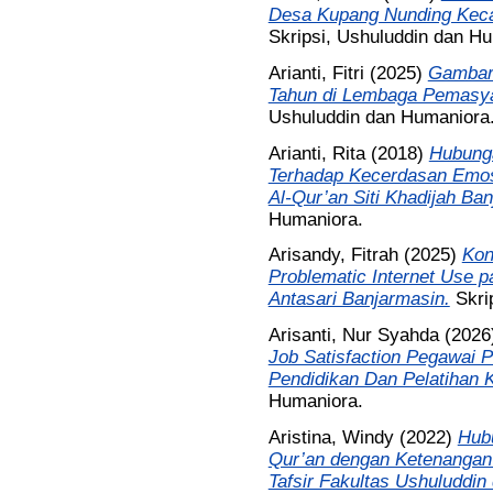
Desa Kupang Nunding Keca
Skripsi, Ushuluddin dan H
Arianti, Fitri
(2025)
Gambara
Tahun di Lembaga Pemasyar
Ushuluddin dan Humaniora
Arianti, Rita
(2018)
Hubunga
Terhadap Kecerdasan Emosi
Al-Qur’an Siti Khadijah Ba
Humaniora.
Arisandy, Fitrah
(2025)
Kon
Problematic Internet Use
Antasari Banjarmasin.
Skri
Arisanti, Nur Syahda
(2026
Job Satisfaction Pegawai
Pendidikan Dan Pelatihan 
Humaniora.
Aristina, Windy
(2022)
Hubu
Qur’an dengan Ketenangan 
Tafsir Fakultas Ushuluddin