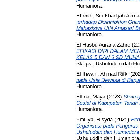
Humaniora.
Effendi, Siti Khadijah Akma
terhadap Disinhibition Onl
Mahasiswa UIN Antasari B
Humaniora.
El Hasbi, Aurana Zahro
(20
EFIKASI DIRI DALAM ME
KELAS 5 DAN 6 SD MUHA
Skripsi, Ushuluddin dah H
El Ihwani, Ahmad Rifki
(20
pada Usia Dewasa di Banja
Humaniora.
Elfina, Maya
(2023)
Strate
Sosial di Kabupaten Tanah L
Humaniora.
Emiliya, Risyda
(2025)
Pen
Organisasi pada Pengurus
Ushuluddin dan Humaniora 
Ushuluddin dan Humaniora