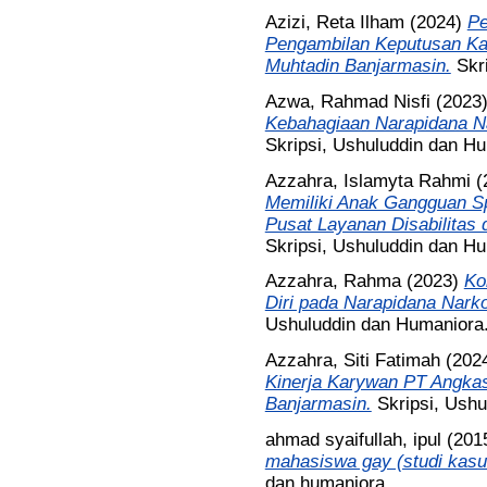
Azizi, Reta Ilham
(2024)
Pe
Pengambilan Keputusan Kar
Muhtadin Banjarmasin.
Skr
Azwa, Rahmad Nisfi
(2023
Kebahagiaan Narapidana Na
Skripsi, Ushuluddin dan H
Azzahra, Islamyta Rahmi
(
Memiliki Anak Gangguan Sp
Pusat Layanan Disabilitas 
Skripsi, Ushuluddin dan H
Azzahra, Rahma
(2023)
Ko
Diri pada Narapidana Narko
Ushuluddin dan Humaniora
Azzahra, Siti Fatimah
(202
Kinerja Karywan PT Angka
Banjarmasin.
Skripsi, Ush
ahmad syaifullah, ipul
(201
mahasiswa gay (studi kasus
dan humaniora.