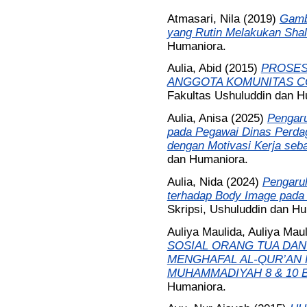
Atmasari, Nila
(2019)
Gamb
yang Rutin Melakukan Shal
Humaniora.
Aulia, Abid
(2015)
PROSES 
ANGGOTA KOMUNITAS CO
Fakultas Ushuluddin dan H
Aulia, Anisa
(2025)
Pengaru
pada Pegawai Dinas Perdag
dengan Motivasi Kerja seba
dan Humaniora.
Aulia, Nida
(2024)
Pengaru
terhadap Body Image pada 
Skripsi, Ushuluddin dan H
Auliya Maulida, Auliya Mau
SOSIAL ORANG TUA DAN
MENGHAFAL AL-QUR’AN P
MUHAMMADIYAH 8 & 10 
Humaniora.