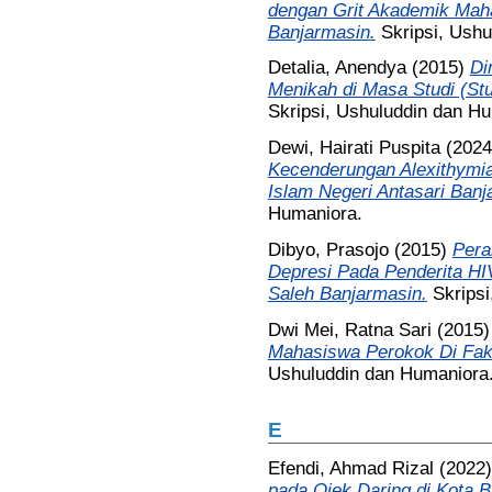
dengan Grit Akademik Mah
Banjarmasin.
Skripsi, Ush
Detalia, Anendya
(2015)
Di
Menikah di Masa Studi (Stu
Skripsi, Ushuluddin dan H
Dewi, Hairati Puspita
(202
Kecenderungan Alexithymia
Islam Negeri Antasari Banj
Humaniora.
Dibyo, Prasojo
(2015)
Pera
Depresi Pada Penderita HI
Saleh Banjarmasin.
Skrips
Dwi Mei, Ratna Sari
(2015
Mahasiswa Perokok Di Faku
Ushuluddin dan Humaniora
E
Efendi, Ahmad Rizal
(2022
pada Ojek Daring di Kota B