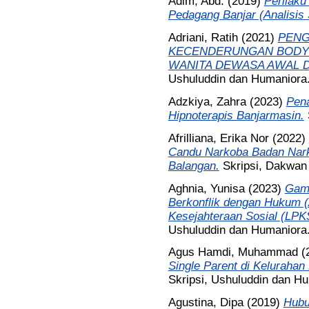
Adim, Abd.
(2019)
Perilak
Pedagang Banjar (Analisis S
Adriani, Ratih
(2021)
PENG
KECENDERUNGAN BODY
WANITA DEWASA AWAL D
Ushuluddin dan Humaniora
Adzkiya, Zahra
(2023)
Pen
Hipnoterapis Banjarmasin.
Afrilliana, Erika Nor
(2022)
Candu Narkoba Badan Nark
Balangan.
Skripsi, Dakwan
Aghnia, Yunisa
(2023)
Gamb
Berkonflik dengan Hukum 
Kesejahteraan Sosial (LPKS
Ushuluddin dan Humaniora
Agus Hamdi, Muhammad
(
Single Parent di Keluraha
Skripsi, Ushuluddin dan H
Agustina, Dipa
(2019)
Hubu