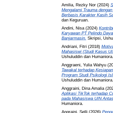
Amilia, Rezky Nor
(2024)
S
Mengalami Trauma dengan 
Berbasis Karakter Kasih S
dan Keguruan.
Andini, Nisa
(2024)
Kontrib
Karyawan PT Pelindo Daya 
Banjarmasin.
Skripsi, Ush
Andriani, Fitri
(2018)
Motiv
Mahasiswi (Studi Kasus UI
Ushuluddin dan Humaniora
Anggraeni, Yulia Wahyu
(2
Tawakal terhadap Kesiapan
Program Studi Psikologi Is
Ushuluddin dan Humaniora
Anggraini, Dina Amalia
(20
Aplikasi TikTok terhadap C
pada Mahasiswa UIN Antas
Humaniora.
Angraini, Selli
(2026)
Penga