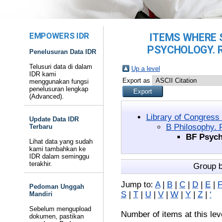
EMPOWERS IDR
ITEMS WHERE S
PSYCHOLOGY. R
Penelusuran Data IDR
Telusuri data di dalam
Up a level
IDR kami
Export as
menggunakan fungsi
penelusuran lengkap
(Advanced).
Library of Congress
Update Data IDR
B Philosophy. 
Terbaru
BF Psych
Lihat data yang sudah
kami tambahkan ke
IDR dalam seminggu
terakhir.
Group 
Jump to:
A
|
B
|
C
|
D
|
E
|
Pedoman Unggah
S
|
T
|
U
|
V
|
W
|
Y
|
Z
|
‘
Mandiri
Sebelum mengupload
Number of items at this lev
dokumen, pastikan