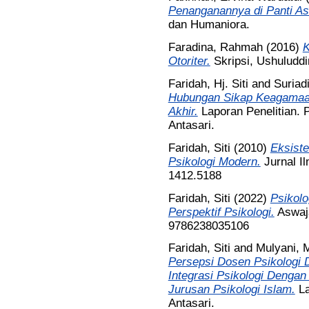
Penanganannya di Panti A
dan Humaniora.
Faradina, Rahmah
(2016)
K
Otoriter.
Skripsi, Ushuludd
Faridah, Hj. Siti
and
Suriad
Hubungan Sikap Keagamaa
Akhir.
Laporan Penelitian. 
Antasari.
Faridah, Siti
(2010)
Eksiste
Psikologi Modern.
Jurnal Il
1412.5188
Faridah, Siti
(2022)
Psikolo
Perspektif Psikologi.
Aswaja
9786238035106
Faridah, Siti
and
Mulyani, 
Persepsi Dosen Psikologi 
Integrasi Psikologi Dengan
Jurusan Psikologi Islam.
L
Antasari.