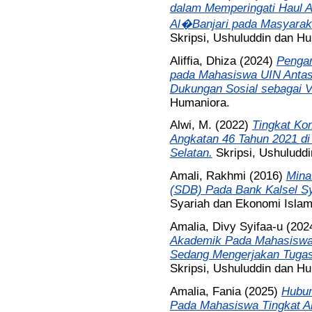
dalam Memperingati Haul 
Al�Banjari pada Masyarak
Skripsi, Ushuluddin dan H
Aliffia, Dhiza
(2024)
Pengar
pada Mahasiswa UIN Antasa
Dukungan Sosial sebagai Va
Humaniora.
Alwi, M.
(2022)
Tingkat Ko
Angkatan 46 Tahun 2021 di
Selatan.
Skripsi, Ushuludd
Amali, Rakhmi
(2016)
Mina
(SDB) Pada Bank Kalsel S
Syariah dan Ekonomi Islam
Amalia, Divy Syifaa-u
(202
Akademik Pada Mahasiswa 
Sedang Mengerjakan Tugas 
Skripsi, Ushuluddin dan H
Amalia, Fania
(2025)
Hubun
Pada Mahasiswa Tingkat Ak