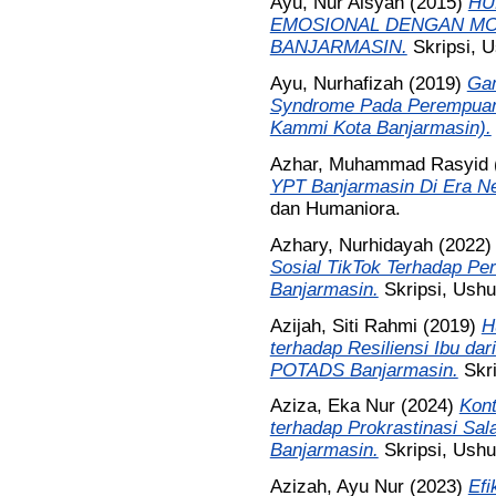
Ayu, Nur Aisyah
(2015)
HU
EMOSIONAL DENGAN MOR
BANJARMASIN.
Skripsi, 
Ayu, Nurhafizah
(2019)
Gam
Syndrome Pada Perempuan 
Kammi Kota Banjarmasin).
Azhar, Muhammad Rasyid
YPT Banjarmasin Di Era N
dan Humaniora.
Azhary, Nurhidayah
(2022
Sosial TikTok Terhadap Per
Banjarmasin.
Skripsi, Ush
Azijah, Siti Rahmi
(2019)
H
terhadap Resiliensi Ibu d
POTADS Banjarmasin.
Skr
Aziza, Eka Nur
(2024)
Kont
terhadap Prokrastinasi Sa
Banjarmasin.
Skripsi, Ush
Azizah, Ayu Nur
(2023)
Efi