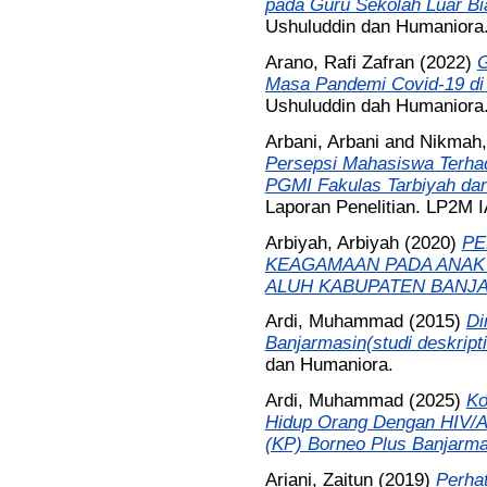
pada Guru Sekolah Luar Bi
Ushuluddin dan Humaniora
Arano, Rafi Zafran
(2022)
G
Masa Pandemi Covid-19 d
Ushuluddin dah Humaniora
Arbani, Arbani
and
Nikmah,
Persepsi Mahasiswa Terha
PGMI Fakulas Tarbiyah dan
Laporan Penelitian. LP2M I
Arbiyah, Arbiyah
(2020)
PE
KEAGAMAAN PADA ANAK 
ALUH KABUPATEN BANJA
Ardi, Muhammad
(2015)
Di
Banjarmasin(studi deskripti
dan Humaniora.
Ardi, Muhammad
(2025)
Ko
Hidup Orang Dengan HIV/
(KP) Borneo Plus Banjarma
Ariani, Zaitun
(2019)
Perha