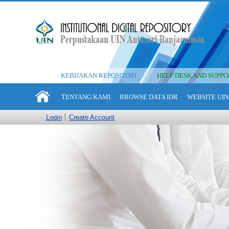
KEBIJAKAN REPOSITORI
HELP DESK AND SUPPO
TENTANG KAMI
BROWSE DATA IDR
WEBSITE UIN
Login
Create Account