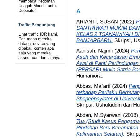
membaca Pedoman
Unggah Mandiri untuk
A
Depositor.
ARIANTI, SUSAN
(2022)
P
Traffic Pengunjung
SANTRIWATI MUKIM DAN
KELAS 2 TSANAWIYAH D
Lihat traffic IDR kami.
Dari mana mereka
BANJARBARU.
Skripsi, U
datang, device yang
dipakai, konten apa
Aanisah, Najmii
(2024)
Pen
saja yang mereka
Asuh dan Kecerdasan Emosi
akses, cari dan lainnya
Awal di Panti Perlindungan
(PPRSAR) Mulia Satria Ban
Humaniora.
Abbas, Ma`arif
(2024)
Peng
terhadap Perilaku Berhut
Shopeepaylater di Universi
Skripsi, Ushuluddin dan H
Abdan, M.Syarwani
(2018)
Tua (Studi Kasus Pengamal
Pindahan Baru Kecamatan 
Kalimantan Selatan).
Skrip