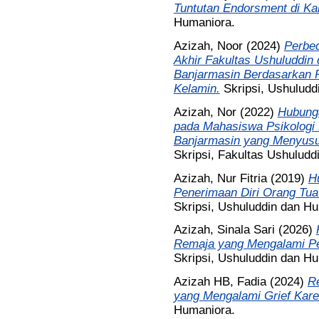
Tuntutan Endorsment di Ka
Humaniora.
Azizah, Noor
(2024)
Perbed
Akhir Fakultas Ushuluddin
Banjarmasin Berdasarkan P
Kelamin.
Skripsi, Ushuludd
Azizah, Nor
(2022)
Hubunga
pada Mahasiswa Psikologi I
Banjarmasin yang Menyusu
Skripsi, Fakultas Ushuludd
Azizah, Nur Fitria
(2019)
H
Penerimaan Diri Orang T
Skripsi, Ushuluddin dan H
Azizah, Sinala Sari
(2026)
Remaja yang Mengalami Per
Skripsi, Ushuluddin dan H
Azizah HB, Fadia
(2024)
R
yang Mengalami Grief Kar
Humaniora.