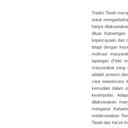
Tradisi Tiwah meru
untuk mengantarkan
hanya dilaksanakan
diluar Kaharinga
kepercayaan dan 
tetapi dengan keya
motivasi masyarak
lapangan (Field re
masyarakat yang m
adalah prosesi da
cara wawancara ti
kemudian dalam pro
kesimpulan. Adap
dilaksanakan mas
menganut Kahari
melaksanakan Tiwah
Tiwah dan hal ini 