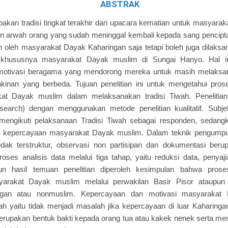
ABSTRAK
pakan tradisi tingkat terakhir dari upacara kematian untuk masyara
 arwah orang yang sudah meninggal kembali kepada sang pencipta d
 oleh masyarakat Dayak Kaharingan saja tetapi boleh juga dilaks
n khususnya masyarakat Dayak muslim di Sungai Hanyo. Hal i
motivasi beragama yang mendorong mereka untuk masih melaksan
kinan yang berbeda. Tujuan penelitian ini untuk mengetahui pros
at Dayak muslim dalam melaksanakan tradisi Tiwah. Penelitian in
search) dengan menggunakan metode penelitian kualitatif. Subjek
engikuti pelaksanaan Tradisi Tiwah sebagai responden, sedangkan
n kepercayaan masyarakat Dayak muslim. Dalam teknik pengumpul
dak terstruktur, observasi non partisipan dan dokumentasi beru
ses analisis data melalui tiga tahap, yaitu reduksi data, penyaj
un hasil temuan penelitian diperoleh kesimpulan bahwa proses
yarakat Dayak muslim melalui perwakilan Basir Pisor ataupun
ngan atau nonmuslim. Kepercayaan dan motivasi masyarakat
 yaitu tidak menjadi masalah jika kepercayaan di luar Kaharinga
merupakan bentuk bakti kepada orang tua atau kakek nenek serta m