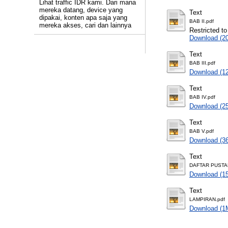
Lihat traffic IDR kami. Dari mana
mereka datang, device yang
Text
dipakai, konten apa saja yang
BAB II.pdf
mereka akses, cari dan lainnya
Restricted to
Download (2
Text
BAB III.pdf
Download (1
Text
BAB IV.pdf
Download (2
Text
BAB V.pdf
Download (3
Text
DAFTAR PUSTA
Download (1
Text
LAMPIRAN.pdf
Download (1