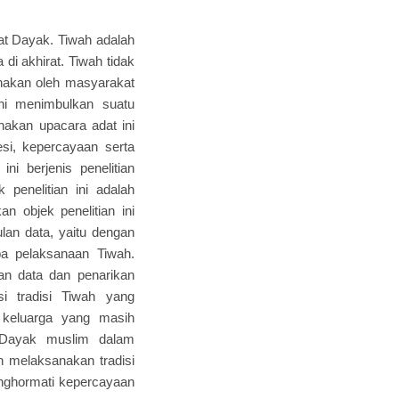
kat Dayak. Tiwah adalah
i akhirat. Tiwah tidak
anakan oleh masyarakat
ni menimbulkan suatu
akan upacara adat ini
esi, kepercayaan serta
i berjenis penelitian
 penelitian ini adalah
 objek penelitian ini
an data, yaitu dengan
pa pelaksanaan Tiwah.
ian data dan penarikan
i tradisi Tiwah yang
 keluarga yang masih
 Dayak muslim dalam
n melaksanakan tradisi
enghormati kepercayaan