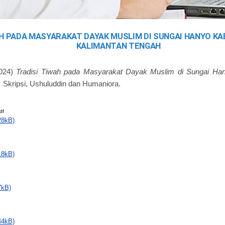
H PADA MASYARAKAT DAYAK MUSLIM DI SUNGAI HANYO K
KALIMANTAN TENGAH
024)
Tradisi Tiwah pada Masyarakat Dayak Muslim di Sungai Ha
.
Skripsi, Ushuluddin dan Humaniora.
df
28kB)
18kB)
7kB)
44kB)