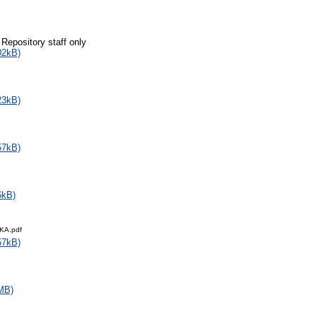
 Repository staff only
02kB)
23kB)
57kB)
6kB)
KA.pdf
57kB)
MB)