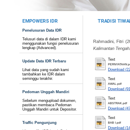
EMPOWERS IDR
TRADISI TIWA
Penelusuran Data IDR
Telusuri data di dalam IDR kami
Rahmadini, Fitri
(2
menggunakan fungsi penelusuran
lengkap (Advanced).
Kalimantan Tengah
Text
Update Data IDR Terbaru
PERNYATAAN.p
Download (2
Lihat data yang sudah kami
tambahkan ke IDR dalam
seminggu terakhir.
Text
AWAL.pdf
Download (9
Pedoman Unggah Mandiri
Text
Sebelum mengupload dokumen,
ABSTRAK.pdf
pastikan membaca Pedoman
Download (4
Unggah Mandiri untuk Depositor.
Text
Traffic Pengunjung
BAB I.pdf
Download (1