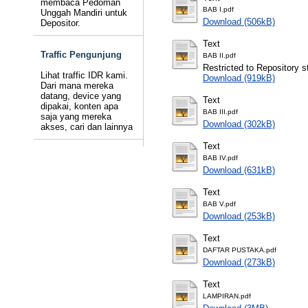
membaca Pedoman
BAB I.pdf
Unggah Mandiri untuk
Download (506kB)
Depositor.
Text
Traffic Pengunjung
BAB II.pdf
Restricted to Repository st
Lihat traffic IDR kami.
Download (919kB)
Dari mana mereka
datang, device yang
Text
dipakai, konten apa
BAB III.pdf
saja yang mereka
Download (302kB)
akses, cari dan lainnya
Text
BAB IV.pdf
Download (631kB)
Text
BAB V.pdf
Download (253kB)
Text
DAFTAR PUSTAKA.pdf
Download (273kB)
Text
LAMPIRAN.pdf