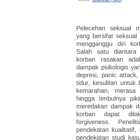
Download (3MB)
Pelecehan seksual m
yang bersifat seksual 
mengganggu diri kor
Salah satu diantar
korban rasakan ada
dampak psikologis yan
depresi, panic attack,
tidur, kesulitan untuk
kemarahan, merasa t
hingga timbulnya pik
meredakan dampak dar
korban dapat dil
forgiveness. Penel
pendekatan kualitatif
pendekatan studi kasus