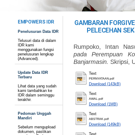
EMPOWERS IDR
GAMBARAN FORGIVE
PELECEHAN SEK
Penelusuran Data IDR
Telusuri data di dalam
IDR kami
Rumpoko, Intan Nas
menggunakan fungsi
pada Perempuan Kor
penelusuran lengkap
(Advanced).
Banjarmasin.
Skripsi,
Update Data IDR
Text
Terbaru
PERNYATAAN.pdf
Download (143kB)
Lihat data yang sudah
kami tambahkan ke
Text
IDR dalam seminggu
AWAL.pdf
terakhir.
Download (1MB)
Pedoman Unggah
Text
Mandiri
ABSTRAK.pdf
Download (149kB)
Sebelum mengupload
dokumen, pastikan
Text