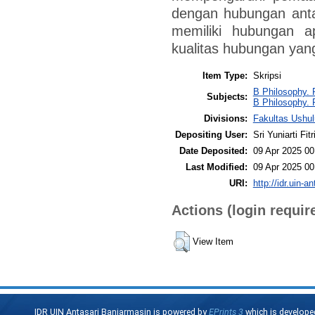
dengan hubungan anta
memiliki hubungan a
kualitas hubungan ya
Item Type:
Skripsi
B Philosophy. 
Subjects:
B Philosophy. 
Divisions:
Fakultas Ushul
Depositing User:
Sri Yuniarti Fitr
Date Deposited:
09 Apr 2025 00
Last Modified:
09 Apr 2025 00
URI:
http://idr.uin-a
Actions (login requir
View Item
IDR UIN Antasari Banjarmasin is powered by
EPrints 3
which is develope