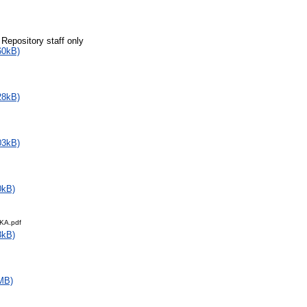
 Repository staff only
60kB)
28kB)
03kB)
0kB)
KA.pdf
8kB)
MB)