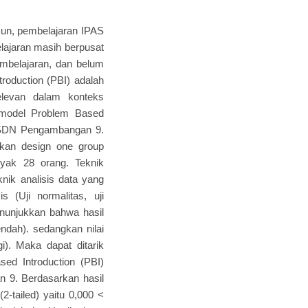
un, pembelajaran IPAS
belajaran masih berpusat
embelajaran, dan belum
roduction (PBI) adalah
levan dalam konteks
n model Problem Based
di SDN Pengambangan 9.
akan design one group
nyak 28 orang. Teknik
nik analisis data yang
is (Uji normalitas, uji
enunjukkan bahwa hasil
endah). sedangkan nilai
gi). Maka dapat ditarik
ed Introduction (PBI)
n 9. Berdasarkan hasil
(2-tailed) yaitu 0,000 <