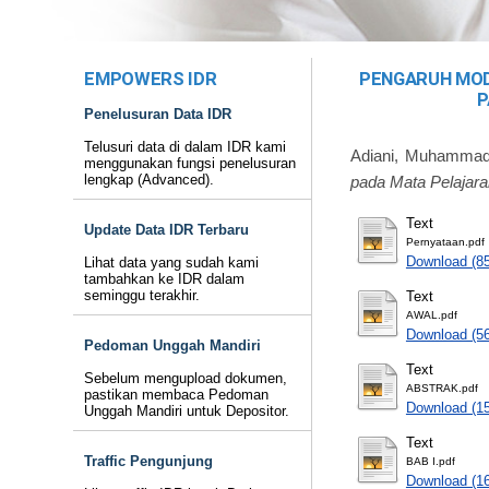
EMPOWERS IDR
PENGARUH MOD
P
Penelusuran Data IDR
Telusuri data di dalam IDR kami
Adiani, Muhamma
menggunakan fungsi penelusuran
lengkap (Advanced).
pada Mata Pelajar
Text
Update Data IDR Terbaru
Pernyataan.pdf
Download (8
Lihat data yang sudah kami
tambahkan ke IDR dalam
seminggu terakhir.
Text
AWAL.pdf
Download (5
Pedoman Unggah Mandiri
Text
Sebelum mengupload dokumen,
ABSTRAK.pdf
pastikan membaca Pedoman
Download (1
Unggah Mandiri untuk Depositor.
Text
Traffic Pengunjung
BAB I.pdf
Download (1