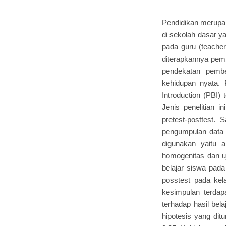
Pendidikan merupa
di sekolah dasar ya
pada guru (teacher
diterapkannya pem
pendekatan pemb
kehidupan nyata. 
Introduction (PBI)
Jenis penelitian 
pretest-posttest.
pengumpulan data y
digunakan yaitu an
homogenitas dan uj
belajar siswa pada 
posstest pada kela
kesimpulan terdap
terhadap hasil be
hipotesis yang ditu