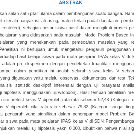
ABSTRAK
kan salah satu pilar utama dalam pembangunan suatu bangsa. Nam
itu terlalu banyak istilah asing, materi terlalu padat dan dalam pem
 centered), sebagian besar siswa pasif dalam mengikuti proses p
belajaran yang didasarkan pada masalah. Model Problem Based Int
elajaran yang menekankan pada pemecahan masalah yang re
Penelitian ini bertujuan untuk mengetahui pengaruh penggunaa
 terhadap hasil belajar siswa pada mata pelajaran IPAS kelas V 
ini adalah pre-eksperimen dengan pendeketan kuantitatif menggun
 Sampel dalam penelitian ini adalah seluruh siswa kelas V seba
ang digunakan yaitu melalui observasi, dokumentasi dan test. Tek
alisis statistik deskriptif inferensial dengan uji prasyarat analis
i hipotesis menggunakan uji wilcoxon). Hasil temuan penelitian m
nilai pretest kelas V diperoleh rata-rata sebesar 52,43 (Kategori r
s V diperoleh nilai rata-rata sebesar 79,82 (Kategori sangat ting
at pengaruh yang signifikan dalam penerapan model Problem Bas
lajar siswa pada mata pelajaran IPAS kelas V di SDN Pengambanga
njukkan melalui uji hipotesis yakni 0.000, dibuktikan bahwa nilai sig