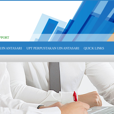
PPORT
UIN ANTASARI
UPT PERPUSTAKAN UIN ANTASARI
QUICK LINKS