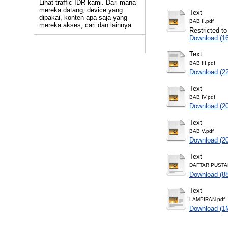
Lihat traffic IDR kami. Dari mana
mereka datang, device yang
Text
dipakai, konten apa saja yang
BAB II.pdf
mereka akses, cari dan lainnya
Restricted to
Download (1
Text
BAB III.pdf
Download (2
Text
BAB IV.pdf
Download (2
Text
BAB V.pdf
Download (2
Text
DAFTAR PUSTA
Download (8
Text
LAMPIRAN.pdf
Download (1