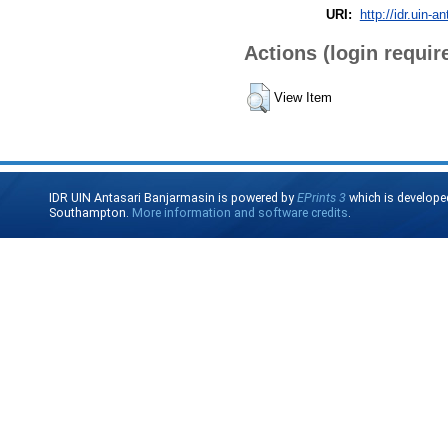
URI:
http://idr.uin-a
Actions (login requir
View Item
IDR UIN Antasari Banjarmasin is powered by
EPrints 3
which is develope
Southampton.
More information and software credits
.