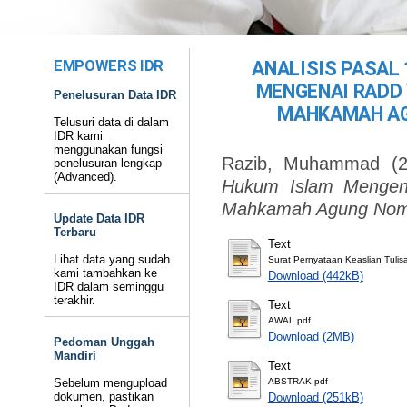
EMPOWERS IDR
ANALISIS PASAL
MENGENAI RADD
Penelusuran Data IDR
MAHKAMAH AG
Telusuri data di dalam
IDR kami
menggunakan fungsi
Razib, Muhammad
(2
penelusuran lengkap
(Advanced).
Hukum Islam Mengen
Mahkamah Agung Nomo
Update Data IDR
Terbaru
Text
Lihat data yang sudah
Surat Pernyataan Keaslian Tuli
kami tambahkan ke
Download (442kB)
IDR dalam seminggu
terakhir.
Text
AWAL.pdf
Download (2MB)
Pedoman Unggah
Mandiri
Text
Sebelum mengupload
ABSTRAK.pdf
dokumen, pastikan
Download (251kB)