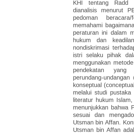
KHI tentang Radd W
dianalisis menurut
pedoman beracara/f
memahami bagaimana 
peraturan ini dalam 
hukum dan keadilan
nondiskrimasi terhad
istri selaku pihak da
menggunakan metode p
pendekatan yang 
perundang-undangan (
konseptual (conceptua
melalui studi pustak
literatur hukum Islam,
menunjukkan bahwa P
sesuai dan mengadop
Utsman bin Affan. Kon
Utsman bin Affan ada