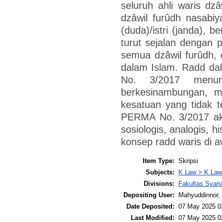
seluruh ahli waris dzâ
dzâwil furûdh nasabi
(duda)/istri (janda), 
turut sejalan dengan p
semua dzâwil furûdh, d
dalam Islam. Radd d
No. 3/2017 menunj
berkesinambungan, m
kesatuan yang tidak 
PERMA No. 3/2017 akan
sosiologis, analogis, h
konsep radd waris di a
Item Type:
Skripsi
Subjects:
K Law > K Law
Divisions:
Fakultas Syar
Depositing User:
Mahyuddinnor, 
Date Deposited:
07 May 2025 0
Last Modified:
07 May 2025 0