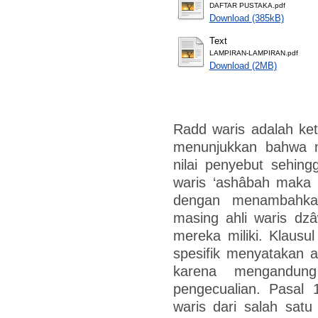
DAFTAR PUSTAKA.pdf
Download (385kB)
Text
LAMPIRAN-LAMPIRAN.pdf
Download (2MB)
Radd waris adalah ke
menunjukkan bahwa ni
nilai penyebut sehing
waris ‘ashâbah maka 
dengan menambahkan
masing ahli waris dzâ
mereka miliki. Klausu
spesifik menyatakan a
karena mengandun
pengecualian. Pasal
waris dari salah satu