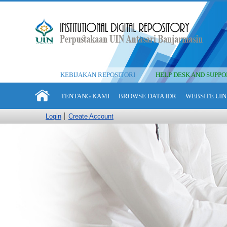
KEBIJAKAN REPOSITORI
HELP DESK AND SUPPO
TENTANG KAMI
BROWSE DATA IDR
WEBSITE UIN
Login
Create Account