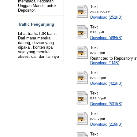
membaca Pedoman
Unggah Mandiri untuk
Text
Depositor.
ABSTRAK.pdf
Download (251kB)
Traffic Pengunjung
Text
BAB I.pdf
Lihat traffic IDR kami.
Download (495kB)
Dari mana mereka
datang, device yang
dipakai, konten apa
Text
saja yang mereka
BAB II.pdf
akses, cari dan lainnya
Restricted to Repository st
Download (1MB)
Text
BAB III.pdf
Download (422kB)
Text
BAB IV.pdf
Download (531kB)
Text
BAB V.pdf
Download (219kB)
Text