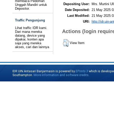
membaca Pedoman
Depositing User:
Mrs. Murtini U
Unggah Mandiri untuk
Depositor.
Date Deposited:
21 May 2025 0
Last Modified:
21 May 2025 0
Traffic Pengunjung
URI:
http://idr.uin-a
Lihat traffic IDR kami.
Actions (login requir
Dari mana mereka
datang, device yang
dipakai, konten apa
View Item
saja yang mereka
akses, cari dan lainnya
IDR UIN Antasari Banjarmasin is powered by
EPrints 3
which is develope
Southampton.
More information and software credits
.