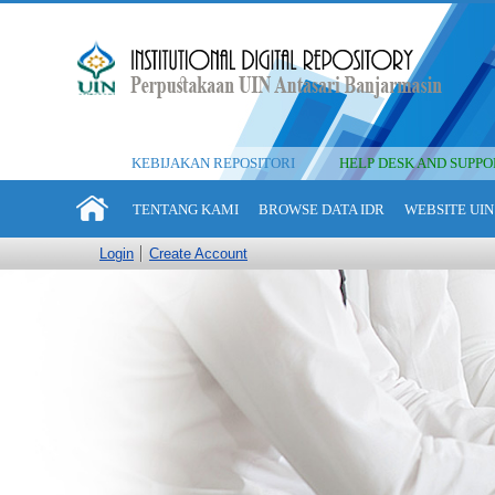
KEBIJAKAN REPOSITORI
HELP DESK AND SUPPO
TENTANG KAMI
BROWSE DATA IDR
WEBSITE UIN
Login
Create Account