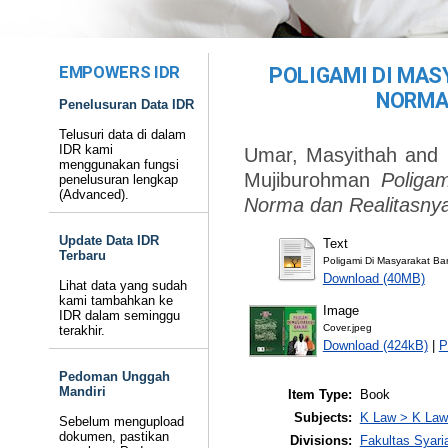
EMPOWERS IDR
POLIGAMI DI MAS
NORMA
Penelusuran Data IDR
Telusuri data di dalam
IDR kami
Umar, Masyithah
and
menggunakan fungsi
Mujiburohman
Poligam
penelusuran lengkap
(Advanced).
Norma dan Realitasnya
Update Data IDR
Text
Terbaru
Poligami Di Masyarakat Ba
Download (40MB)
Lihat data yang sudah
kami tambahkan ke
Image
IDR dalam seminggu
Cover.jpeg
terakhir.
Download (424kB)
|
P
Pedoman Unggah
Mandiri
Item Type:
Book
Subjects:
K Law > K Law
Sebelum mengupload
dokumen, pastikan
Divisions:
Fakultas Syar