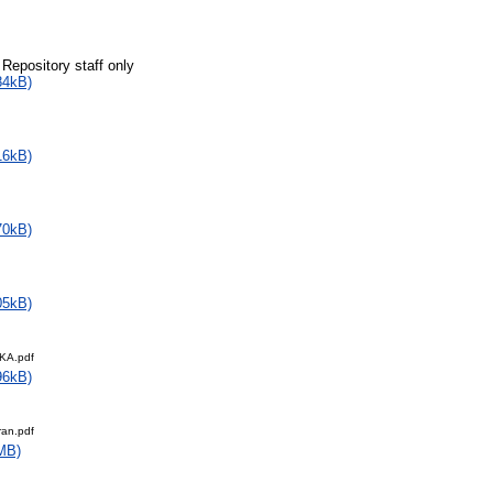
 Repository staff only
84kB)
16kB)
70kB)
05kB)
KA.pdf
96kB)
ran.pdf
MB)