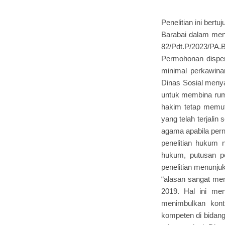
Penelitian ini ber
Barabai dalam me
82/Pdt.P/2023/PA
Permohonan dispens
minimal perkawin
Dinas Sosial menya
untuk membina rum
hakim tetap memu
yang telah terjali
agama apabila perni
penelitian hukum
hukum, putusan pen
penelitian menunju
“alasan sangat me
2019. Hal ini men
menimbulkan kont
kompeten di bidang