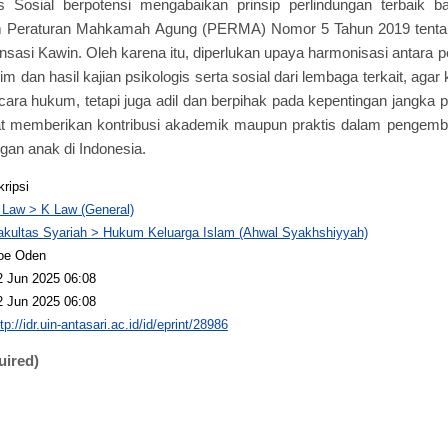
 Sosial berpotensi mengabaikan prinsip perlindungan terbaik 
m Peraturan Mahkamah Agung (PERMA) Nomor 5 Tahun 2019 tenta
asi Kawin. Oleh karena itu, diperlukan upaya harmonisasi antara
im dan hasil kajian psikologis serta sosial dari lembaga terkait, aga
cara hukum, tetapi juga adil dan berpihak pada kepentingan jangka p
pat memberikan kontribusi akademik maupun praktis dalam pengem
gan anak di Indonesia.
kripsi
 Law > K Law (General)
akultas Syariah > Hukum Keluarga Islam (Ahwal Syakhshiyyah)
oe Oden
2 Jun 2025 06:08
2 Jun 2025 06:08
tp://idr.uin-antasari.ac.id/id/eprint/28986
uired)