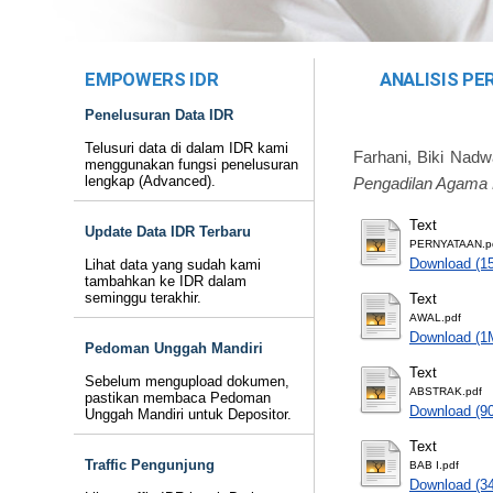
EMPOWERS IDR
ANALISIS PE
Penelusuran Data IDR
Telusuri data di dalam IDR kami
Farhani, Biki Nadw
menggunakan fungsi penelusuran
lengkap (Advanced).
Pengadilan Agama 
Text
Update Data IDR Terbaru
PERNYATAAN.p
Download (1
Lihat data yang sudah kami
tambahkan ke IDR dalam
seminggu terakhir.
Text
AWAL.pdf
Download (1
Pedoman Unggah Mandiri
Text
Sebelum mengupload dokumen,
ABSTRAK.pdf
pastikan membaca Pedoman
Download (9
Unggah Mandiri untuk Depositor.
Text
Traffic Pengunjung
BAB I.pdf
Download (3