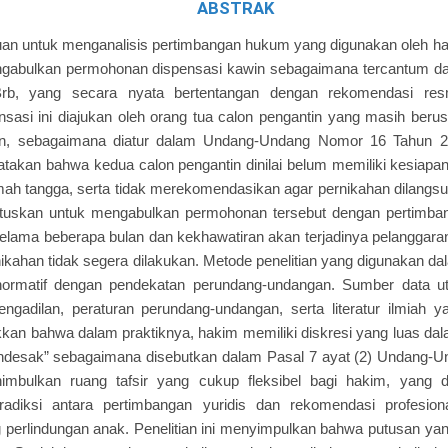
ABSTRAK
tujuan untuk menganalisis pertimbangan hukum yang digunakan oleh 
ngabulkan permohonan dispensasi kawin sebagaimana tercantum 
.Brb, yang secara nyata bertentangan dengan rekomendasi resm
asi ini diajukan oleh orang tua calon pengantin yang masih berus
an, sebagaimana diatur dalam Undang-Undang Nomor 16 Tahun 20
takan bahwa kedua calon pengantin dinilai belum memiliki kesiapa
ah tangga, serta tidak merekomendasikan agar pernikahan dilangs
tuskan untuk mengabulkan permohonan tersebut dengan pertimba
n selama beberapa bulan dan kekhawatiran akan terjadinya pelangga
kahan tidak segera dilakukan. Metode penelitian yang digunakan dala
 normatif dengan pendekatan perundang-undangan. Sumber data 
gadilan, peraturan perundang-undangan, serta literatur ilmiah ya
kkan bahwa dalam praktiknya, hakim memiliki diskresi yang luas d
ndesak” sebagaimana disebutkan dalam Pasal 7 ayat (2) Undang-
imbulkan ruang tafsir yang cukup fleksibel bagi hakim, yang d
radiksi antara pertimbangan yuridis dan rekomendasi profesio
 perlindungan anak. Penelitian ini menyimpulkan bahwa putusan ya