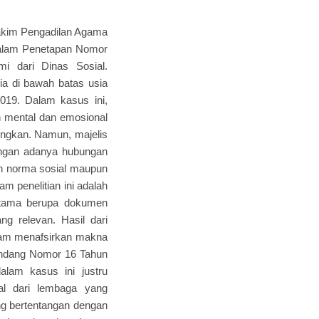
hakim Pengadilan Agama
dalam Penetapan Nomor
i dari Dinas Sosial.
ia di bawah batas usia
19. Dalam kasus ini,
n mental dan emosional
ungkan. Namun, majelis
ngan adanya hubungan
ran norma sosial maupun
m penelitian ini adalah
utama berupa dokumen
ng relevan. Hasil dari
alam menafsirkan makna
Undang Nomor 16 Tahun
alam kasus ini justru
nal dari lembaga yang
ng bertentangan dengan