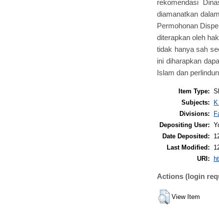
rekomendasi Dinas
diamanatkan dala
Permohonan Dispens
diterapkan oleh hak
tidak hanya sah se
ini diharapkan da
Islam dan perlindun
Item Type:
S
Subjects:
K
Divisions:
F
Depositing User:
Y
Date Deposited:
1
Last Modified:
1
URI:
ht
Actions (login req
View Item