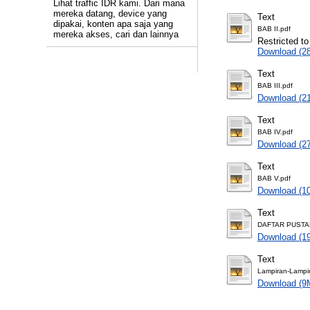
Lihat traffic IDR kami. Dari mana
mereka datang, device yang
Text
dipakai, konten apa saja yang
BAB II.pdf
mereka akses, cari dan lainnya
Restricted to
Download (2
Text
BAB III.pdf
Download (2
Text
BAB IV.pdf
Download (2
Text
BAB V.pdf
Download (1
Text
DAFTAR PUSTA
Download (1
Text
Lampiran-Lampi
Download (9