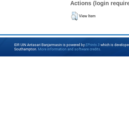
Actions (login requir
View Item
IDR UIN Antasari Banjarmasin is powered by
EPrints 3
which is develope
Southampton.
More information and software credits
.