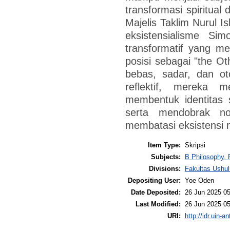
transformasi spiritual
Majelis Taklim Nurul I
eksistensialisme Si
transformatif yang m
posisi sebagai "the Ot
bebas, sadar, dan ot
reflektif, mereka m
membentuk identitas s
serta mendobrak no
membatasi eksistensi
Item Type:
Skripsi
Subjects:
B Philosophy. 
Divisions:
Fakultas Ushul
Depositing User:
Yoe Oden
Date Deposited:
26 Jun 2025 05
Last Modified:
26 Jun 2025 05
URI:
http://idr.uin-a