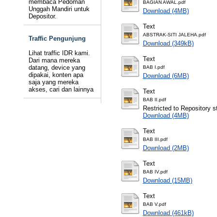
membaca Pedoman
BAGIAN AWAL.pdf
Unggah Mandiri untuk
Download (4MB)
Depositor.
Text
ABSTRAK-SITI JALEHA.pdf
Traffic Pengunjung
Download (349kB)
Lihat traffic IDR kami.
Text
Dari mana mereka
datang, device yang
BAB I.pdf
dipakai, konten apa
Download (6MB)
saja yang mereka
akses, cari dan lainnya
Text
BAB II.pdf
Restricted to Repository st
Download (4MB)
Text
BAB III.pdf
Download (2MB)
Text
BAB IV.pdf
Download (15MB)
Text
BAB V.pdf
Download (461kB)