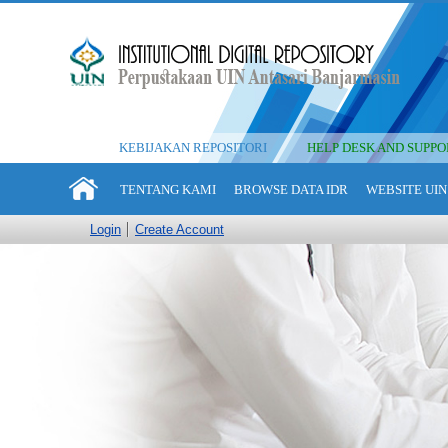
KEBIJAKAN REPOSITORI
HELP DESK AND SUPPO
TENTANG KAMI
BROWSE DATA IDR
WEBSITE UIN
Login
Create Account