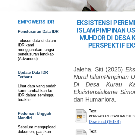
EMPOWERS IDR
EKSISTENSI PEREM
ISLAMPIMPINAN US
Penelusuran Data IDR
MUHDOR DI DESA 
Telusuri data di dalam
PERSPEKTIF EK
IDR kami
menggunakan fungsi
penelusuran lengkap
(Advanced).
Jaleha, Siti
(2025)
Eks
Update Data IDR
Nurul IslamPimpinan U
Terbaru
Di Desa Kurau Kab
Lihat data yang sudah
kami tambahkan ke
Eksistensialisme Simo
IDR dalam seminggu
dan Humaniora.
terakhir.
Text
Pedoman Unggah
PERNYATAAN KEASLIAN TULISA
Mandiri
Download (161kB)
Sebelum mengupload
Text
dokumen, pastikan