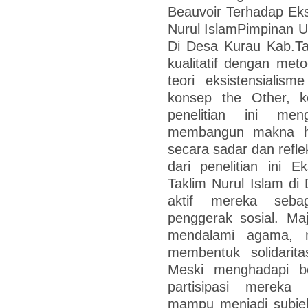
Beauvoir Terhadap Eks
Nurul IslamPimpinan U
Di Desa Kurau Kab.Tan
kualitatif dengan met
teori eksistensialis
konsep the Other, 
penelitian ini men
membangun makna hi
secara sadar dan reflek
dari penelitian ini 
Taklim Nurul Islam di
aktif mereka sebag
penggerak sosial. Ma
mendalami agama, m
membentuk solidari
Meski menghadapi b
partisipasi merek
mampu menjadi subjek