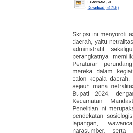
LAMPIRAN-1.pdf
Download (512kB)
Skripsi ini menyoroti 
daerah, yaitu netralit
administratif sekal
perangkatnya memili
Peraturan perundang
mereka dalam kegia
calon kepala daerah. 
sejauh mana netralit
Bupati 2024, deng
Kecamatan Mandast
Penelitian ini merupa
pendekatan sosiologis
lapangan, wawan
narasumber, serta d