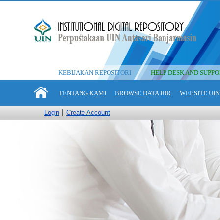
KEBIJAKAN REPOSITORI
HELP DESK AND SUPPO
TENTANG KAMI
BROWSE DATA IDR
WEBSITE UIN
Login
Create Account