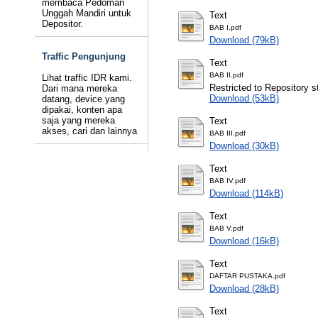
membaca Pedoman
Unggah Mandiri untuk
Text
Depositor.
BAB I.pdf
Download (79kB)
Traffic Pengunjung
Text
BAB II.pdf
Lihat traffic IDR kami.
Restricted to Repository st
Dari mana mereka
Download (53kB)
datang, device yang
dipakai, konten apa
saja yang mereka
Text
akses, cari dan lainnya
BAB III.pdf
Download (30kB)
Text
BAB IV.pdf
Download (114kB)
Text
BAB V.pdf
Download (16kB)
Text
DAFTAR PUSTAKA.pdf
Download (28kB)
Text