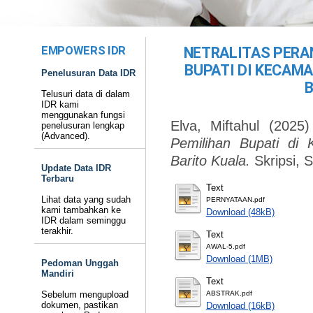
EMPOWERS IDR
NETRALITAS PERA
BUPATI DI KECAM
Penelusuran Data IDR
Telusuri data di dalam
IDR kami
menggunakan fungsi
Elva, Miftahul
(2025
penelusuran lengkap
(Advanced).
Pemilihan Bupati di
Barito Kuala.
Skripsi, 
Update Data IDR
Terbaru
Text
Lihat data yang sudah
PERNYATAAN.pdf
kami tambahkan ke
Download (48kB)
IDR dalam seminggu
terakhir.
Text
AWAL-5.pdf
Download (1MB)
Pedoman Unggah
Mandiri
Text
Sebelum mengupload
ABSTRAK.pdf
dokumen, pastikan
Download (16kB)