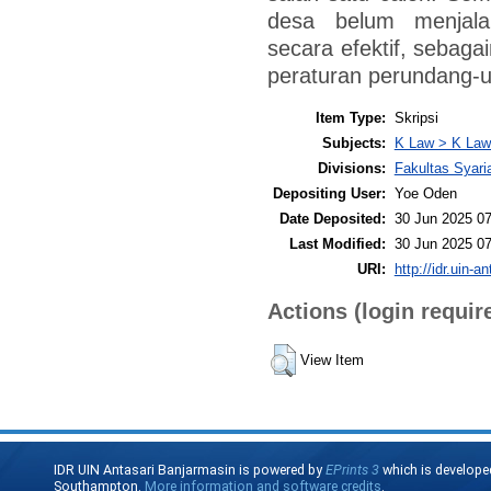
desa belum menjal
secara efektif, sebag
peraturan perundang-
Item Type:
Skripsi
Subjects:
K Law > K Law
Divisions:
Fakultas Syari
Depositing User:
Yoe Oden
Date Deposited:
30 Jun 2025 07
Last Modified:
30 Jun 2025 07
URI:
http://idr.uin-a
Actions (login requir
View Item
IDR UIN Antasari Banjarmasin is powered by
EPrints 3
which is develope
Southampton.
More information and software credits
.