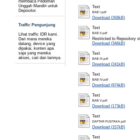
membaca Pedoman
Unggah Mandiri untuk
Text
Depositor.
BAB I.pdf
Download (268kB)
Traffic Pengunjung
Text
BAB II.pdf
Lihat traffic IDR kami.
Restricted to Repository st
Dari mana mereka
Download (346kB)
datang, device yang
dipakai, konten apa
saja yang mereka
Text
akses, cari dan lainnya
BAB III.pdf
Download (241kB)
Text
BAB IV.pdf
Download (974kB)
Text
BAB V.pdf
Download (173kB)
Text
DAFTAR PUSTAKA.pdf
Download (157kB)
Text