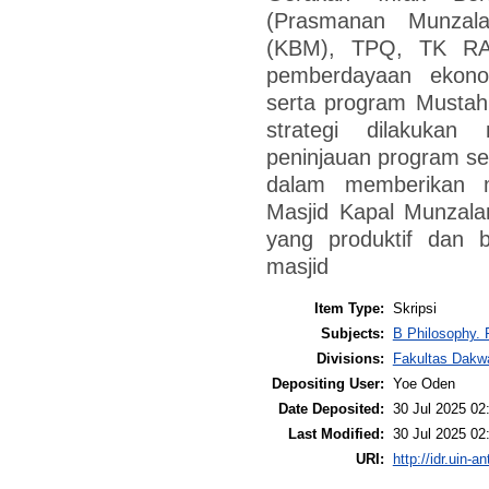
(Prasmanan Munzala
(KBM), TPQ, TK RA,
pemberdayaan ekono
serta program Mustahi
strategi dilakukan
peninjauan program sec
dalam memberikan m
Masjid Kapal Munzala
yang produktif dan 
masjid
Item Type:
Skripsi
Subjects:
B Philosophy. 
Divisions:
Fakultas Dakw
Depositing User:
Yoe Oden
Date Deposited:
30 Jul 2025 02
Last Modified:
30 Jul 2025 02
URI:
http://idr.uin-a