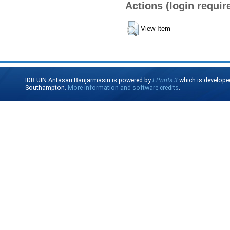
Actions (login requir
View Item
IDR UIN Antasari Banjarmasin is powered by
EPrints 3
which is develope
Southampton.
More information and software credits
.