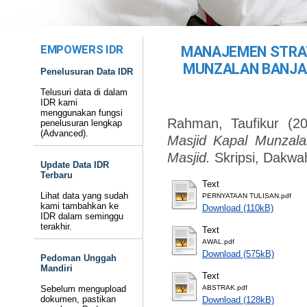
EMPOWERS IDR
MANAJEMEN STRAT
MUNZALAN BANJ
Penelusuran Data IDR
Telusuri data di dalam
IDR kami
menggunakan fungsi
Rahman, Taufikur
(2
penelusuran lengkap
(Advanced).
Masjid Kapal Munzal
Masjid.
Skripsi, Dakwa
Update Data IDR
Terbaru
Text
Lihat data yang sudah
PERNYATAAN TULISAN.pdf
kami tambahkan ke
Download (110kB)
IDR dalam seminggu
terakhir.
Text
AWAL.pdf
Download (575kB)
Pedoman Unggah
Mandiri
Text
Sebelum mengupload
ABSTRAK.pdf
dokumen, pastikan
Download (128kB)