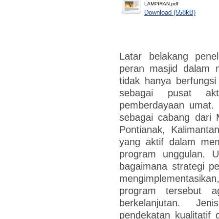
LAMPIRAN.pdf
Download (558kB)
Latar belakang peneli
peran masjid dalam
tidak hanya berfungsi
sebagai pusat akti
pemberdayaan umat. M
sebagai cabang dari 
Pontianak, Kalimanta
yang aktif dalam mem
program unggulan. Un
bagaimana strategi p
mengimplementasik
program tersebut a
berkelanjutan. Jen
pendekatan kualitatif 