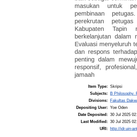
masukan untuk pe
pembinaan petugas
perekrutan petugas
Kabupaten Tapin 
berkelanjutan dalam 
Evaluasi menyeluruh te
dan respons terhadap
penting dalam mewuj
responsif, profesion
jamaah
Item Type:
Skripsi
Subjects:
B Philosophy. 
Divisions:
Fakultas Dakw
Depositing User:
Yoe Oden
Date Deposited:
30 Jul 2025 02
Last Modified:
30 Jul 2025 02
URI:
http://idr.uin-a