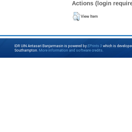
Actions (login requir
View Item
IDR UIN Antasari Banjarmasin is powered by
EPrints 3
which is develope
Southampton.
More information and software credits
.