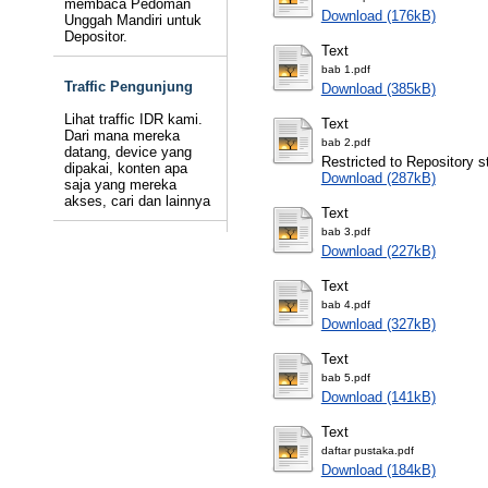
membaca Pedoman
Download (176kB)
Unggah Mandiri untuk
Depositor.
Text
bab 1.pdf
Traffic Pengunjung
Download (385kB)
Lihat traffic IDR kami.
Text
Dari mana mereka
bab 2.pdf
datang, device yang
Restricted to Repository st
dipakai, konten apa
Download (287kB)
saja yang mereka
akses, cari dan lainnya
Text
bab 3.pdf
Download (227kB)
Text
bab 4.pdf
Download (327kB)
Text
bab 5.pdf
Download (141kB)
Text
daftar pustaka.pdf
Download (184kB)