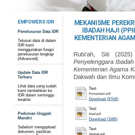
EMPOWERS IDR
MEKANISME PEREKR
IBADAH HAJI (PP
Penelusuran Data IDR
KEMENTERIAN AGAM
Telusuri data di dalam
IDR kami
menggunakan fungsi
Rubi’ah, Siti
(2025
penelusuran lengkap
(Advanced).
Penyelenggara Ibadah H
Kementerian Agama Ka
Update Data IDR
Dakwah dan Ilmu Komu
Terbaru
Lihat data yang sudah
Text
kami tambahkan ke
Pernyataan.pdf
IDR dalam seminggu
Download (87kB)
terakhir.
Text
Pedoman Unggah
Awal.pdf
Mandiri
Download (1MB)
Sebelum mengupload
Text
dokumen, pastikan
Abstrak.pdf