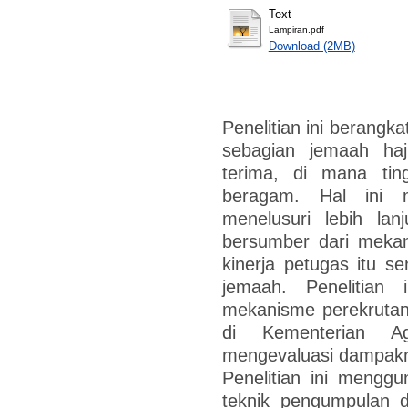
Text
Lampiran.pdf
Download (2MB)
Penelitian ini berangk
sebagian jemaah haj
terima, di mana ti
beragam. Hal ini m
menelusuri lebih lan
bersumber dari mekan
kinerja petugas itu sen
jemaah. Penelitian 
mekanisme perekrutan
di Kementerian A
mengevaluasi dampakny
Penelitian ini menggu
teknik pengumpulan d