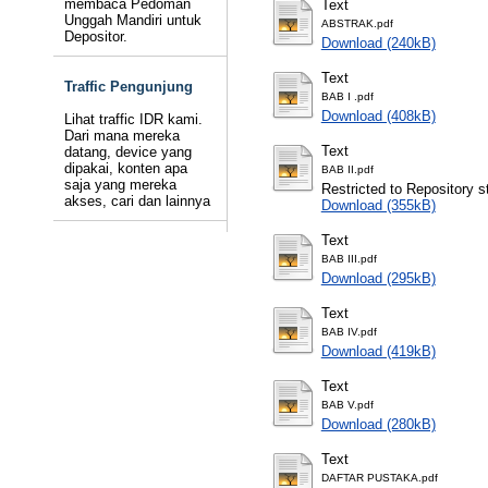
membaca Pedoman
Text
Unggah Mandiri untuk
ABSTRAK.pdf
Depositor.
Download (240kB)
Text
Traffic Pengunjung
BAB I .pdf
Download (408kB)
Lihat traffic IDR kami.
Dari mana mereka
Text
datang, device yang
dipakai, konten apa
BAB II.pdf
saja yang mereka
Restricted to Repository st
akses, cari dan lainnya
Download (355kB)
Text
BAB III.pdf
Download (295kB)
Text
BAB IV.pdf
Download (419kB)
Text
BAB V.pdf
Download (280kB)
Text
DAFTAR PUSTAKA.pdf