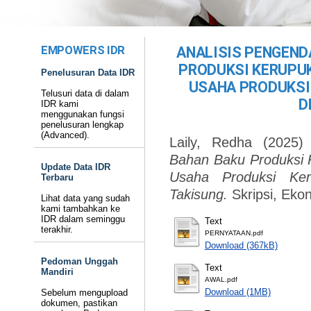
EMPOWERS IDR
ANALISIS PENGEND
PRODUKSI KERUPU
Penelusuran Data IDR
USAHA PRODUKSI
Telusuri data di dalam
D
IDR kami
menggunakan fungsi
penelusuran lengkap
(Advanced).
Laily, Redha
(2025
Bahan Baku Produksi 
Update Data IDR
Usaha Produksi K
Terbaru
Takisung.
Skripsi, Eko
Lihat data yang sudah
kami tambahkan ke
IDR dalam seminggu
Text
terakhir.
PERNYATAAN.pdf
Download (367kB)
Pedoman Unggah
Text
Mandiri
AWAL.pdf
Download (1MB)
Sebelum mengupload
dokumen, pastikan