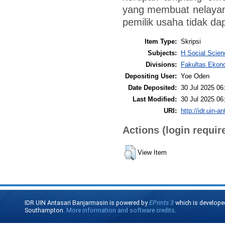
yang membuat nelayan s
pemilik usaha tidak d
Item Type:
Skripsi
Subjects:
H Social Scien
Divisions:
Fakultas Ekono
Depositing User:
Yoe Oden
Date Deposited:
30 Jul 2025 06
Last Modified:
30 Jul 2025 06
URI:
http://idr.uin-a
Actions (login requir
View Item
IDR UIN Antasari Banjarmasin is powered by
EPrints 3
which is develope
Southampton.
More information and software credits
.