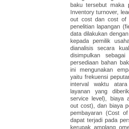
baku tersebut maka p
Inventory turnover, lea
out cost dan cost of 
penelitian lapangan (
data dilakukan denga
kepada pemilik usa
dianalisis secara kual
disimpulkan sebagai
persediaan bahan bak
ini mengunakan empa
yaitu frekuensi peputa
interval waktu ata
layanan yang diber
service level), biaya
out cost), dan biaya
pembayaran (Cost of 
dapat terjadi pada pe
kerupak amplang ome