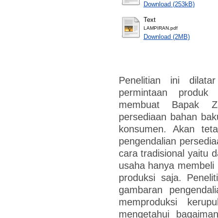
Download (253kB)
Text
LAMPIRAN.pdf
Download (2MB)
Penelitian ini dilat
permintaan produ
membuat Bapak Za
persediaan bahan bak
konsumen. Akan teta
pengendalian persedi
cara tradisional yaitu
usaha hanya membeli 
produksi saja. Peneli
gambaran pengendal
memproduksi keru
mengetahui bagaiman