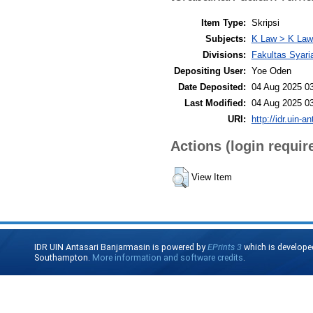
Item Type:
Skripsi
Subjects:
K Law > K Law
Divisions:
Fakultas Syar
Depositing User:
Yoe Oden
Date Deposited:
04 Aug 2025 0
Last Modified:
04 Aug 2025 0
URI:
http://idr.uin-a
Actions (login requir
View Item
IDR UIN Antasari Banjarmasin is powered by
EPrints 3
which is develope
Southampton.
More information and software credits
.