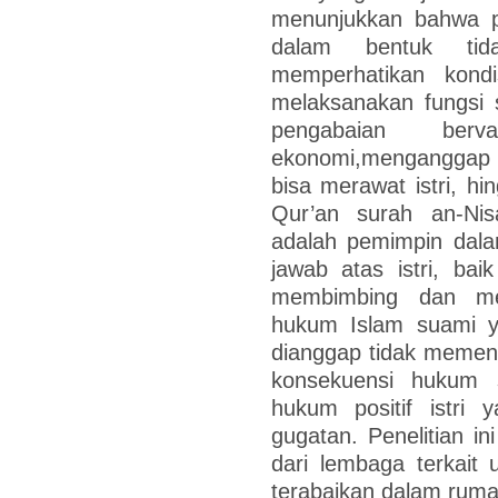
menunjukkan bahwa p
dalam bentuk tid
memperhatikan kondis
melaksanakan fungsi 
pengabaian berv
ekonomi,menganggap n
bisa merawat istri, hi
Qur’an surah an-Ni
adalah pemimpin dal
jawab atas istri, ba
membimbing dan mel
hukum Islam suami y
dianggap tidak memen
konsekuensi hukum 
hukum positif istri 
gugatan. Penelitian in
dari lembaga terkait 
terabaikan dalam rum