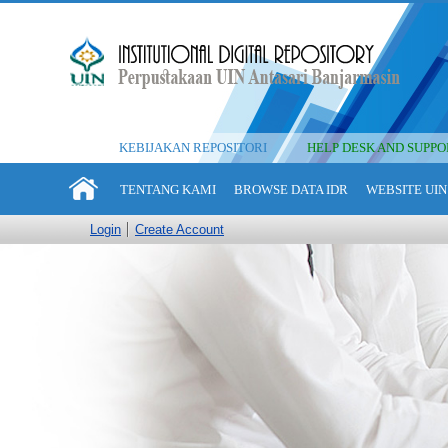
KEBIJAKAN REPOSITORI
HELP DESK AND SUPPO
TENTANG KAMI
BROWSE DATA IDR
WEBSITE UIN
Login
Create Account