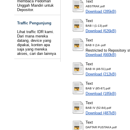
membaca Pedoman
Text
Unggah Mandiri untuk
ABSTRAK.pdf
Depositor.
Download (285kB)
Text
Traffic Pengunjung
BAB I (1-13).pdf
Download (626kB)
Lihat traffic IDR kami.
Dari mana mereka
Text
datang, device yang
dipakai, konten apa
BAB II (14-.pdf
saja yang mereka
Restricted to Repository st
akses, cari dan lainnya
Download (660kB)
Text
BAB III (46-51).pdf
Download (212kB)
Text
BAB V (85-87).pdf
Download (185kB)
Text
BAB IV (52-84).pdf
Download (487kB)
Text
DAFTAR PUSTAKA.pdf