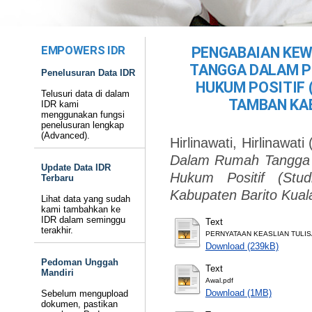
EMPOWERS IDR
PENGABAIAN KEW
TANGGA DALAM P
Penelusuran Data IDR
HUKUM POSITIF 
Telusuri data di dalam
TAMBAN KA
IDR kami
menggunakan fungsi
penelusuran lengkap
(Advanced).
Hirlinawati, Hirlinawati
Dalam Rumah Tangga 
Update Data IDR
Hukum Positif (St
Terbaru
Kabupaten Barito Kual
Lihat data yang sudah
kami tambahkan ke
IDR dalam seminggu
Text
terakhir.
PERNYATAAN KEASLIAN TULIS
Download (239kB)
Pedoman Unggah
Text
Mandiri
Awal.pdf
Download (1MB)
Sebelum mengupload
dokumen, pastikan