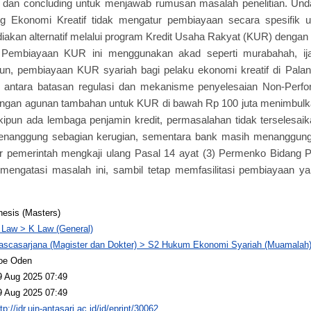
ing, dan concluding untuk menjawab rumusan masalah penelitian. 
g Ekonomi Kreatif tidak mengatur pembiayaan secara spesifik un
akan alternatif melalui program Kredit Usaha Rakyat (KUR) dengan 
. Pembiayaan KUR ini menggunakan akad seperti murabahah, ij
n, pembiayaan KUR syariah bagi pelaku ekonomi kreatif di Pal
antara batasan regulasi dan mekanisme penyelesaian Non-Perfo
angan agunan tambahan untuk KUR di bawah Rp 100 juta menimbulkan 
kipun ada lembaga penjamin kredit, permasalahan tidak terselesa
enanggung sebagian kerugian, sementara bank masih menanggung
gar pemerintah mengkaji ulang Pasal 14 ayat (3) Permenko Bidang
mengatasi masalah ini, sambil tetap memfasilitasi pembiayaan y
hesis (Masters)
 Law > K Law (General)
ascasarjana (Magister dan Dokter) > S2 Hukum Ekonomi Syariah (Muamalah
oe Oden
9 Aug 2025 07:49
9 Aug 2025 07:49
tp://idr.uin-antasari.ac.id/id/eprint/30062