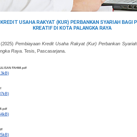
KREDIT USAHA RAKYAT (KUR) PERBANKAN SYARIAH BAGI 
KREATIF DI KOTA PALANGKA RAYA
(2025)
Pembiayaan Kredit Usaha Rakyat (Kur) Perbankan Syaria
langka Raya.
Tesis, Pascasarjana.
LISAN FAHMI.pdf
13kB)
f
87kB)
.pdf
44kB)
df
25kB)