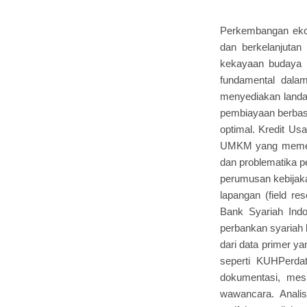
Perkembangan ekon
dan berkelanjutan
kekayaan budaya l
fundamental dala
menyediakan landa
pembiayaan berbas
optimal. Kredit U
UMKM yang memerluk
dan problematika p
perumusan kebijakan
lapangan (field re
Bank Syariah Ind
perbankan syariah 
dari data primer y
seperti KUHPerda
dokumentasi, mesk
wawancara. Analisi