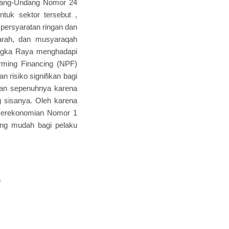
Undang-Undang Nomor 24
tuk sektor tersebut ,
persyaratan ringan dan
arah, dan musyaraqah
angka Raya menghadapi
rming Financing (NPF)
risiko signifikan bagi
ikan sepenuhnya karena
 sisanya. Oleh karena
 Perekonomian Nomor 1
ang mudah bagi pelaku
)