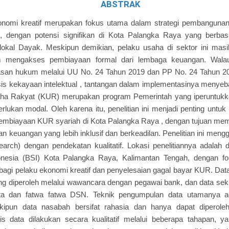
ABSTRAK
omi kreatif merupakan fokus utama dalam strategi pembangunan n
 , dengan potensi signifikan di Kota Palangka Raya yang berba
okal Dayak. Meskipun demikian, pelaku usaha di sektor ini mas
m mengakses pembiayaan formal dari lembaga keuangan. Walau
san hukum melalui UU No. 24 Tahun 2019 dan PP No. 24 Tahun 202
is kekayaan intelektual , tantangan dalam implementasinya menye
saha Rakyat (KUR) merupakan program Pemerintah yang iperuntukk
an modal. Oleh karena itu, penelitian ini menjadi penting untuk
embiayaan KUR syariah di Kota Palangka Raya , dengan tujuan memb
 keuangan yang lebih inklusif dan berkeadilan. Penelitian ini mengg
search) dengan pendekatan kualitatif. Lokasi penelitiannya adalah
onesia (BSI) Kota Palangka Raya, Kalimantan Tengah, dengan f
bagi pelaku ekonomi kreatif dan penyelesaian gagal bayar KUR. Data
ang diperoleh melalui wawancara dengan pegawai bank, dan data s
ta dan fatwa fatwa DSN. Teknik pengumpulan data utamanya 
ipun data nasabah bersifat rahasia dan hanya dapat diperoleh
s data dilakukan secara kualitatif melalui beberapa tahapan, yait