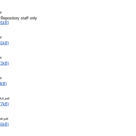
f
 Repository staff only
91kB)
f
31kB)
f
72kB)
f
3kB)
KA.pdf
77kB)
I.pdf
55kB)