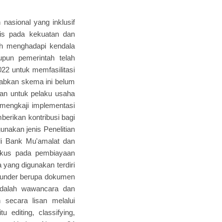
asional yang inklusif
sis pada kekuatan dan
ih menghadapi kendala
pun pemerintah telah
2 untuk memfasilitasi
babkan skema ini belum
an untuk pelaku usaha
 mengkaji implementasi
erikan kontribusi bagi
unakan jenis Penelitian
 di Bank Mu'amalat dan
okus pada pembiayaan
 yang digunakan terdiri
ekunder berupa dokumen
adalah wawancara dan
 secara lisan melalui
u editing, classifying,