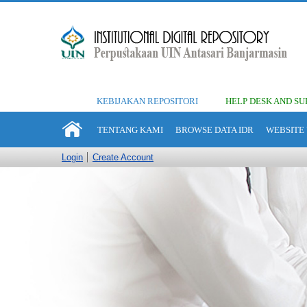
KEBIJAKAN REPOSITORI
HELP DESK AND SU
TENTANG KAMI
BROWSE DATA IDR
WEBSITE 
Login
Create Account