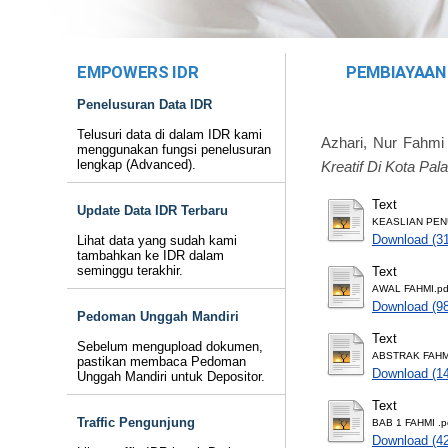
EMPOWERS IDR
PEMBIAYAAN 
Penelusuran Data IDR
Telusuri data di dalam IDR kami
Azhari, Nur Fahmi
menggunakan fungsi penelusuran
lengkap (Advanced).
Kreatif Di Kota Pa
Text
Update Data IDR Terbaru
KEASLIAN PENU
Download (3
Lihat data yang sudah kami
tambahkan ke IDR dalam
seminggu terakhir.
Text
AWAL FAHMI.pd
Download (9
Pedoman Unggah Mandiri
Text
Sebelum mengupload dokumen,
ABSTRAK FAHMI
pastikan membaca Pedoman
Download (1
Unggah Mandiri untuk Depositor.
Text
Traffic Pengunjung
BAB 1 FAHMI .p
Download (4