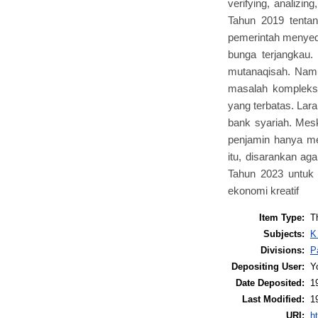
verifying, analiz
Tahun 2019 tentan
pemerintah menyedi
bunga terjangkau
mutanaqisah. Namu
masalah kompleks 
yang terbatas. Lar
bank syariah. Mes
penjamin hanya m
itu, disarankan a
Tahun 2023 untuk 
ekonomi kreatif
Item Type:
T
Subjects:
K
Divisions:
P
Depositing User:
Y
Date Deposited:
1
Last Modified:
1
URI:
ht