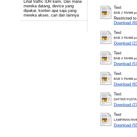
Lihat traffic IDR kami. Dari mana
mereka datang, device yang
Text
dipakai, konten apa saja yang
BAB 2 FAHMI.pd
mereka akses, cari dan lainnya
Restricted to
Download (6
Text
BAB 3 FAHMI.pd
Download (2
Text
BAB 4 FAHMI.pd
Download (5
Text
BAB 5 FAHMI.pd
Download (8
Text
DAFTAR PUSTA
Download (2
Text
LAMPIRAN FAHM
Download (5