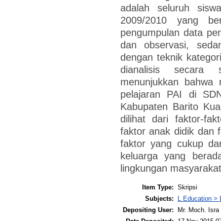
adalah seluruh siswa
2009/2010 yang be
pengumpulan data pen
dan observasi, seda
dengan teknik kategori
dianalisis secara s
menunjukkan bahwa m
pelajaran PAI di SD
Kabupaten Barito Kual
dilihat dari faktor-f
faktor anak didik dan 
faktor yang cukup da
keluarga yang berad
lingkungan masyarakat
Item Type:
Skripsi
Subjects:
L Education > 
Depositing User:
Mr. Moch. Isra 