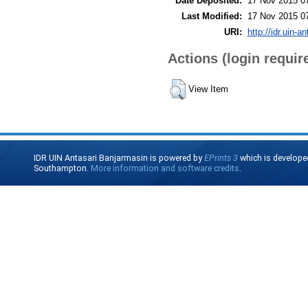
Date Deposited:
17 Nov 2015 0
Last Modified:
17 Nov 2015 0
URI:
http://idr.uin-a
Actions (login requir
View Item
IDR UIN Antasari Banjarmasin is powered by
EPrints 3
which is develope
Southampton.
More information and software credits
.