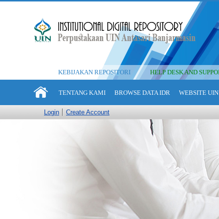
KEBIJAKAN REPOSITORI
HELP DESK AND SUPPO
TENTANG KAMI
BROWSE DATA IDR
WEBSITE UIN
Login
Create Account