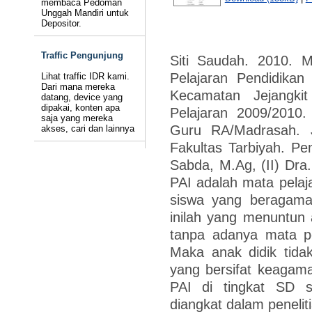
membaca Pedoman
Unggah Mandiri untuk
Depositor.
Traffic Pengunjung
Siti Saudah. 2010. M
Pelajaran Pendidik
Lihat traffic IDR kami.
Dari mana mereka
Kecamatan Jejangki
datang, device yang
dipakai, konten apa
Pelajaran 2009/2010. 
saja yang mereka
Guru RA/Madrasah. 
akses, cari dan lainnya
Fakultas Tarbiyah. Pe
Sabda, M.Ag, (II) Dra
PAI adalah mata pelaja
siswa yang beragama
inilah yang menuntun a
tanpa adanya mata pe
Maka anak didik tida
yang bersifat keagama
PAI di tingkat SD 
diangkat dalam penelit