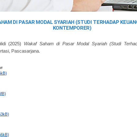
HAM DI PASAR MODAL SYARIAH (STUDI TERHADAP KEUAN
KONTEMPORER)
idi
(2025)
Wakaf Saham di Pasar Modal Syariah (Studi Terha
rtasi, Pascasarjana.
df
6kB)
MB)
63kB)
56kB)