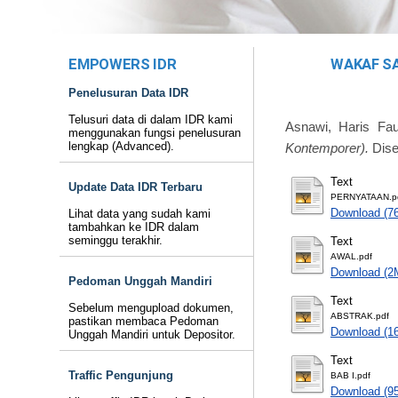
EMPOWERS IDR
WAKAF SA
Penelusuran Data IDR
Telusuri data di dalam IDR kami
Asnawi, Haris Faul
menggunakan fungsi penelusuran
lengkap (Advanced).
Kontemporer).
Dise
Text
Update Data IDR Terbaru
PERNYATAAN.p
Download (7
Lihat data yang sudah kami
tambahkan ke IDR dalam
seminggu terakhir.
Text
AWAL.pdf
Download (2
Pedoman Unggah Mandiri
Text
Sebelum mengupload dokumen,
ABSTRAK.pdf
pastikan membaca Pedoman
Download (1
Unggah Mandiri untuk Depositor.
Text
Traffic Pengunjung
BAB I.pdf
Download (9