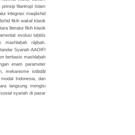
rinsip filantropi Islam
lui integrasi maqâshid
shid fikih wakaf klasik
 literatur fikih klasik
mental: evolusi taẖbîs
sis mashlaẖah râjiẖah.
, Standar Syariah AAOIFI
am berbasis mashlaẖah
dengan enam parameter
h, mekanisme istibdâl
r modal Indonesia, dan
ecara langsung mengisi
osial syariah di pasar