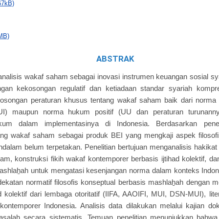
67kB)
MB)
ABSTRAK
ganalisis wakaf saham sebagai inovasi instrumen keuangan sosial sy
gan kekosongan regulatif dan ketiadaan standar syariah kompr
kosongan peraturan khusus tentang wakaf saham baik dari norma
) maupun norma hukum positif (UU dan peraturan turunanny
ukum dalam implementasinya di Indonesia. Berdasarkan penelit
ang wakaf saham sebagai produk BEI yang mengkaji aspek filosofi
dalam belum terpetakan. Penelitian bertujuan menganalisis hakikat 
am, konstruksi fikih wakaf kontemporer berbasis ijtihad kolektif,
ashlaẖah untuk mengatasi kesenjangan norma dalam konteks Indone
katan normatif filosofis konseptual berbasis mashlaẖah dengan 
ad kolektif dari lembaga otoritatif (IIFA, AAOIFI, MUI, DSN-MUI), liter
ontemporer Indonesia. Analisis data dilakukan melalui kajian do
asalah secara sistematis. Temuan penelitian menunjukkan bahw