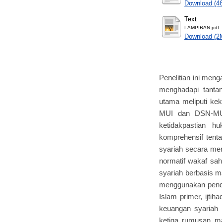
Download (4
Text
LAMPIRAN.pdf
Download (2
Penelitian ini men
menghadapi tantan
utama meliputi ke
MUI dan DSN-MUI
ketidakpastian h
komprehensif tent
syariah secara men
normatif wakaf sah
syariah berbasis m
menggunakan pende
Islam primer, ijtih
keuangan syariah k
ketiga rumusan m