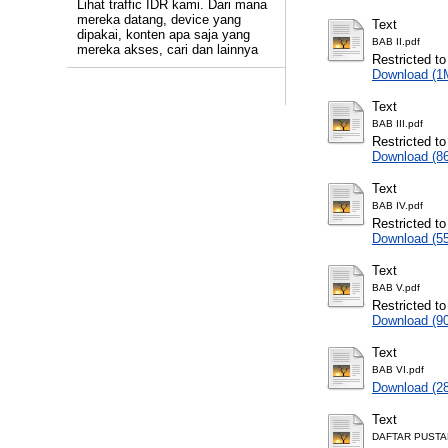
Lihat traffic IDR kami. Dari mana
mereka datang, device yang
Text
dipakai, konten apa saja yang
BAB II.pdf
mereka akses, cari dan lainnya
Restricted to
Download (1
Text
BAB III.pdf
Restricted to
Download (8
Text
BAB IV.pdf
Restricted to
Download (5
Text
BAB V.pdf
Restricted to
Download (9
Text
BAB VI.pdf
Download (2
Text
DAFTAR PUSTA