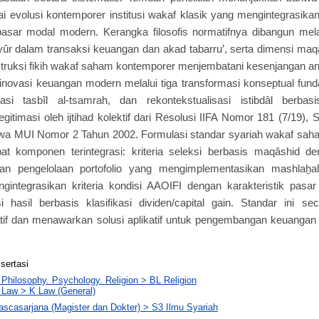
i evolusi kontemporer institusi wakaf klasik yang mengintegrasikan p
asar modal modern. Kerangka filosofis normatifnya dibangun mela
ûr dalam transaksi keuangan dan akad tabarru’, serta dimensi maqâ
truksi fikih wakaf saham kontemporer menjembatani kesenjangan antara
novasi keuangan modern melalui tiga transformasi konseptual funda
retasi tasbîl al-tsamrah, dan rekontekstualisasi istibdâl berba
legitimasi oleh ijtihad kolektif dari Resolusi IIFA Nomor 181 (7/19)
wa MUI Nomor 2 Tahun 2002. Formulasi standar syariah wakaf sah
t komponen terintegrasi: kriteria seleksi berbasis maqâshid 
tuan pengelolaan portofolio yang mengimplementasikan mashlaẖa
gintegrasikan kriteria kondisi AAOIFI dengan karakteristik pasa
si hasil berbasis klasifikasi dividen/capital gain. Standar ini s
f dan menawarkan solusi aplikatif untuk pengembangan keuangan s
isertasi
 Philosophy. Psychology. Religion > BL Religion
 Law > K Law (General)
ascasarjana (Magister dan Dokter) > S3 Ilmu Syariah