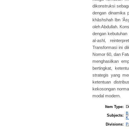
dikonstruksi sebaga
dengan dinamika p
khâshshah Ibn ‘Âsy
oleh Abdullah. Kons
dengan kebutuhan i
al-ashl, reinterp
Transformasi ini di
Nomor 60, dan Fat
menghasilkan empa
bertingkat, keten
strategis yang men
ketentuan distribu
kekosongan normati
modal modern.
Item Type:
D
B
Subjects:
K
Divisions:
P