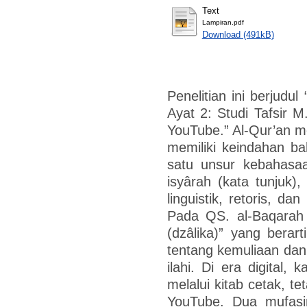
Text
Lampiran.pdf
Download (491kB)
Penelitian ini berjudu
Ayat 2: Studi Tafsir M
YouTube.” Al-Qur’an m
memiliki keindahan b
satu unsur kebahasaa
isyârah (kata tunjuk
linguistik, retoris, da
Pada QS. al-Baqarah [2]
(dzâlika)” yang berar
tentang kemuliaan dan
ilahi. Di era digital, 
melalui kitab cetak, te
YouTube. Dua mufasi