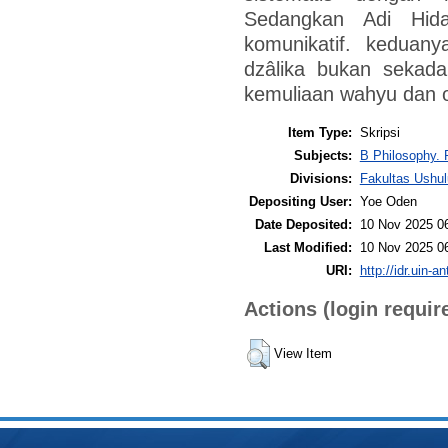
Sedangkan Adi Hid
komunikatif. kedua
dzâlika bukan sekada
kemuliaan wahyu dan ot
Item Type:
Skripsi
Subjects:
B Philosophy. 
Divisions:
Fakultas Ushul
Depositing User:
Yoe Oden
Date Deposited:
10 Nov 2025 0
Last Modified:
10 Nov 2025 0
URI:
http://idr.uin-a
Actions (login requir
View Item