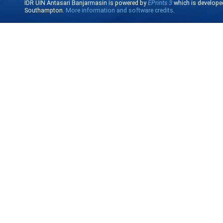
IDR UIN Antasari Banjarmasin is powered by
EPrints 3
which is develope
Southampton.
More information and software credits
.