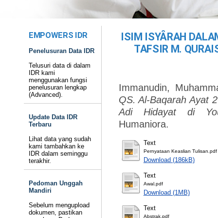
EMPOWERS IDR
ISIM ISYȂRAH DALAM
TAFSIR M. QURAI
Penelusuran Data IDR
Telusuri data di dalam
IDR kami
menggunakan fungsi
Immanudin, Muhamma
penelusuran lengkap
(Advanced).
QS. Al-Baqarah Ayat 2:
Adi Hidayat di Yo
Update Data IDR
Humaniora.
Terbaru
Lihat data yang sudah
Text
kami tambahkan ke
Pernyataan Keaslian Tulisan.pdf
IDR dalam seminggu
Download (186kB)
terakhir.
Text
Pedoman Unggah
Awal.pdf
Mandiri
Download (1MB)
Sebelum mengupload
Text
dokumen, pastikan
Abstrak.pdf