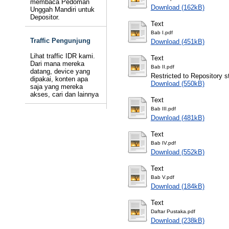
membaca Pedoman
Download (162kB)
Unggah Mandiri untuk
Depositor.
Text
Bab I.pdf
Traffic Pengunjung
Download (451kB)
Lihat traffic IDR kami.
Text
Dari mana mereka
Bab II.pdf
datang, device yang
Restricted to Repository st
dipakai, konten apa
Download (550kB)
saja yang mereka
akses, cari dan lainnya
Text
Bab III.pdf
Download (481kB)
Text
Bab IV.pdf
Download (552kB)
Text
Bab V.pdf
Download (184kB)
Text
Daftar Pustaka.pdf
Download (238kB)