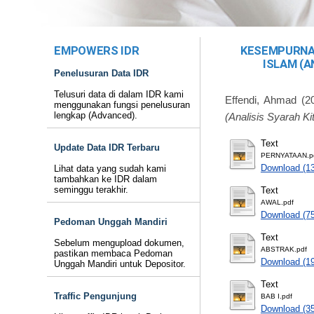
EMPOWERS IDR
KESEMPURNA
ISLAM (A
Penelusuran Data IDR
Telusuri data di dalam IDR kami
Effendi, Ahmad
(2
menggunakan fungsi penelusuran
lengkap (Advanced).
(Analisis Syarah Ki
Text
Update Data IDR Terbaru
PERNYATAAN.p
Download (1
Lihat data yang sudah kami
tambahkan ke IDR dalam
seminggu terakhir.
Text
AWAL.pdf
Download (7
Pedoman Unggah Mandiri
Text
Sebelum mengupload dokumen,
ABSTRAK.pdf
pastikan membaca Pedoman
Download (1
Unggah Mandiri untuk Depositor.
Text
Traffic Pengunjung
BAB I.pdf
Download (3