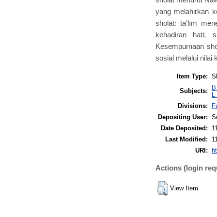
yang melahirkan 
sholat: ta‘līm m
kehadiran hati; 
Kesempurnaan shola
sosial melalui nila
Item Type:
S
B
Subjects:
L
Divisions:
F
Depositing User:
S
Date Deposited:
1
Last Modified:
1
URI:
ht
Actions (login req
View Item