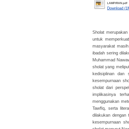
LAMPIRAN.pdf
Download (1
Sholat merupakan 
untuk memperkuat
masyarakat masih
ibadah sering dila
Muhammad Nawawi a
sholat yang meliput
kedisiplinan dan 
kesempurnaan shol
sholat dari perspe
implikasinya ter
menggunakan metod
Tawfīq, serta lite
dilakukan dengan t
kesempurnaan sho
sholat menurut Naw