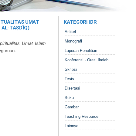
ITUALITAS UMAT
KATEGORI IDR
 AL-TAṢDĪQ)
Artikel
Monografi
ritualitas Umat Islam
eguruan.
Laporan Penelitian
Konferensi - Orasi Ilmiah
Skripsi
Tesis
Disertasi
Buku
Gambar
Teaching Resource
Lainnya