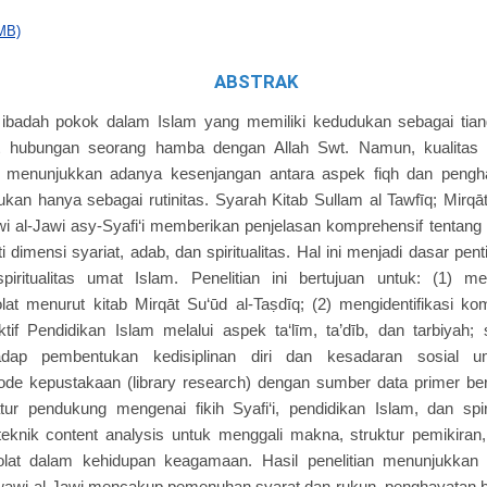
MB)
ABSTRAK
ibadah pokok dalam Islam yang memiliki kedudukan sebagai tia
 hubungan seorang hamba dengan Allah Swt. Namun, kualitas p
 menunjukkan adanya kesenjangan antara aspek fiqh dan pengha
kukan hanya sebagai rutinitas. Syarah Kitab Sullam al Tawfīq; Mirqā
l-Jawi asy-Syafi‘i memberikan penjelasan komprehensif tentan
i dimensi syariat, adab, dan spiritualitas. Hal ini menjadi dasar p
spiritualitas umat Islam. Penelitian ini bertujuan untuk: (1) m
at menurut kitab Mirqāt Su‘ūd al-Taṣdīq; (2) mengidentifikasi 
ktif Pendidikan Islam melalui aspek ta‘līm, ta’dīb, dan tarbiyah;
hadap pembentukan kedisiplinan diri dan kesadaran sosial um
e kepustakaan (library research) dengan sumber data primer ber
ratur pendukung mengenai fikih Syafi‘i, pendidikan Islam, dan spiri
eknik content analysis untuk menggali makna, struktur pemikiran
lat dalam kehidupan keagamaan. Hasil penelitian menunjukka
awi al-Jawi mencakup pemenuhan syarat dan rukun, penghayatan bat