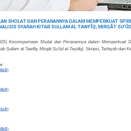
AN SHOLAT DAN PERANANNYA DALAM MEMPERKUAT SPIR
NALISIS SYARAH KITAB SULLAM AL TAWFĪQ; MIRQĀT SU‘ŪD
025)
Kesempurnaan Sholat dan Peranannya dalam Memperkuat Spi
tab Sullam al Tawfīq; Mirqāt Su‘ūd al-Taṣdīq).
Skripsi, Tarbiyah dan K
df
36kB)
58kB)
91kB)
58kB)