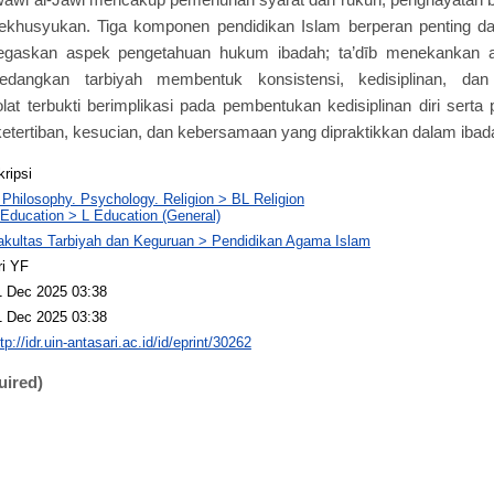
kekhusyukan. Tiga komponen pendidikan Islam berperan penting
enegaskan aspek pengetahuan hukum ibadah; ta’dīb menekankan 
sedangkan tarbiyah membentuk konsistensi, kedisiplinan, dan 
t terbukti berimplikasi pada pembentukan kedisiplinan diri serta
i ketertiban, kesucian, dan kebersamaan yang dipraktikkan dalam ibad
kripsi
 Philosophy. Psychology. Religion > BL Religion
 Education > L Education (General)
akultas Tarbiyah dan Keguruan > Pendidikan Agama Islam
ri YF
1 Dec 2025 03:38
1 Dec 2025 03:38
tp://idr.uin-antasari.ac.id/id/eprint/30262
uired)