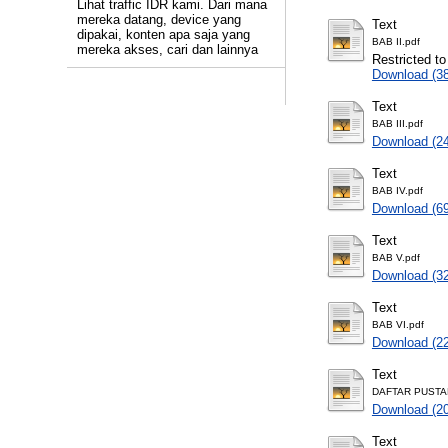
Lihat traffic IDR kami. Dari mana
mereka datang, device yang
Text
dipakai, konten apa saja yang
BAB II.pdf
mereka akses, cari dan lainnya
Restricted to
Download (3
Text
BAB III.pdf
Download (2
Text
BAB IV.pdf
Download (6
Text
BAB V.pdf
Download (3
Text
BAB VI.pdf
Download (2
Text
DAFTAR PUSTA
Download (2
Text