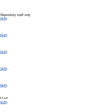
 Repository staff only
83kB)
40kB)
92kB)
23kB)
29kB)
KA.pdf
01kB)