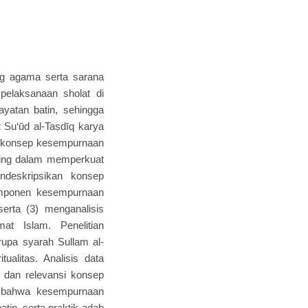
ng agama serta sarana
elaksanaan sholat di
yatan batin, sehingga
t Su‘ūd al-Taṣdīq karya
g konsep kesempurnaan
enting dalam memperkuat
endeskripsikan konsep
komponen kesempurnaan
 serta (3) menganalisis
at Islam. Penelitian
upa syarah Sullam al-
tualitas. Analisis data
, dan relevansi konsep
n bahwa kesempurnaan
in, serta praktik adab