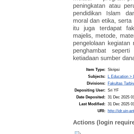
peningkatan atau pe
pendidikan Islam d
moral dan etika, sert
itu juga terdapat fa
majelis, metode, mate
pengelolaan kegiatan m
penghambat seperti
ketiadaan sumber dana
Item Type:
Skripsi
Subjects:
L Education > 
Divisions:
Fakultas Tarb
Depositing User:
Sri YF
Date Deposited:
31 Dec 2025 0
Last Modified:
31 Dec 2025 0
URI:
http://idr.uin-a
Actions (login requir