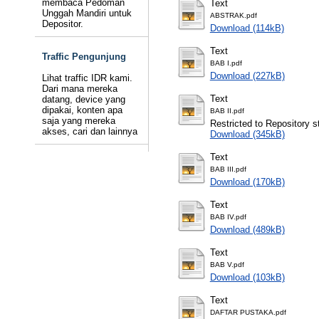
membaca Pedoman
Text
Unggah Mandiri untuk
ABSTRAK.pdf
Depositor.
Download (114kB)
Text
Traffic Pengunjung
BAB I.pdf
Download (227kB)
Lihat traffic IDR kami.
Dari mana mereka
Text
datang, device yang
dipakai, konten apa
BAB II.pdf
saja yang mereka
Restricted to Repository st
akses, cari dan lainnya
Download (345kB)
Text
BAB III.pdf
Download (170kB)
Text
BAB IV.pdf
Download (489kB)
Text
BAB V.pdf
Download (103kB)
Text
DAFTAR PUSTAKA.pdf