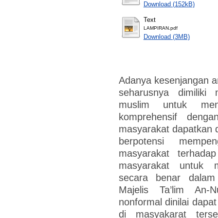
Download (152kB)
Text
LAMPIRAN.pdf
Download (3MB)
Adanya kesenjangan a
seharusnya dimiliki
muslim untuk men
komprehensif deng
masyarakat dapatkan d
berpotensi mempe
masyarakat terhada
masyarakat untuk m
secara benar dalam 
Majelis Ta’lim An-
nonformal dinilai dapa
di masyakarat terse