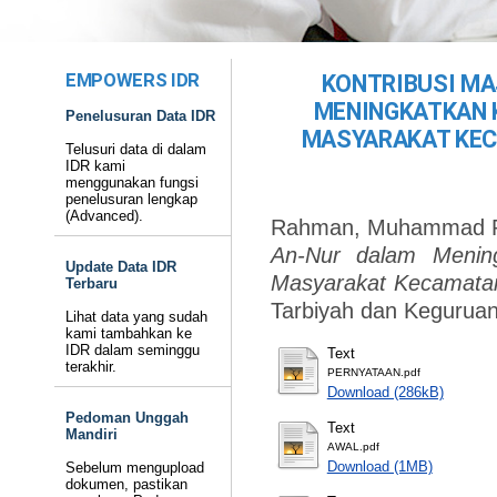
EMPOWERS IDR
KONTRIBUSI MA
MENINGKATKAN 
Penelusuran Data IDR
MASYARAKAT KEC
Telusuri data di dalam
IDR kami
menggunakan fungsi
penelusuran lengkap
(Advanced).
Rahman, Muhammad Ri
An-Nur dalam Mening
Update Data IDR
Masyarakat Kecamatan
Terbaru
Tarbiyah dan Keguruan
Lihat data yang sudah
kami tambahkan ke
IDR dalam seminggu
Text
terakhir.
PERNYATAAN.pdf
Download (286kB)
Pedoman Unggah
Text
Mandiri
AWAL.pdf
Download (1MB)
Sebelum mengupload
dokumen, pastikan