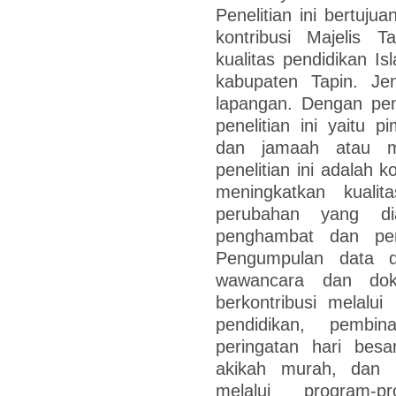
Penelitian ini bertuj
kontribusi Majelis 
kualitas pendidikan 
kabupaten Tapin. Jeni
lapangan. Dengan pende
penelitian ini yaitu p
dan jamaah atau m
penelitian ini adalah k
meningkatkan kualit
perubahan yang dia
penghambat dan pend
Pengumpulan data d
wawancara dan doku
berkontribusi melalu
pendidikan, pembin
peringatan hari bes
akikah murah, dan p
melalui program-p