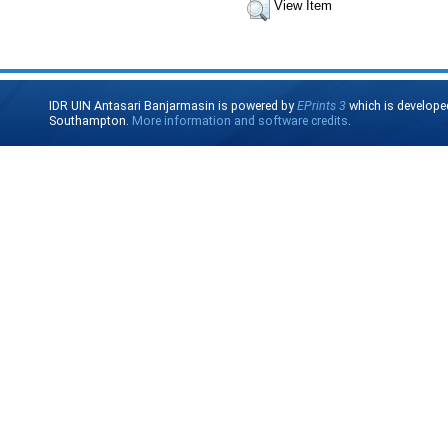
View Item
IDR UIN Antasari Banjarmasin is powered by
EPrints 3
which is develope
Southampton.
More information and software credits
.