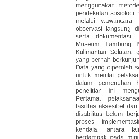
menggunakan metode 
pendekatan sosiologi
melalui wawancara 
observasi langsung d
serta dokumentasi. 
Museum Lambung Man
Kalimantan Selatan, g
yang pernah berkunj
Data yang diperoleh sel
untuk menilai pelaks
dalam pemenuhan ha
penelitian ini me
Pertama, pelaksana
fasilitas aksesibel da
disabilitas belum ber
proses implementas
kendala, antara la
berdampak pada minim