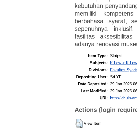
kebutuhan penyandang 
memiliki kompeten
berbahasa isyarat, s
sepenuhnya inklusif.
fasilitas aksesibili
adanya renovasi muse
Item Type:
Skripsi
Subjects:
K Law > K Law
Divisions:
Fakultas Syari
Depositing User:
Sri YF
Date Deposited:
29 Jan 2026 06
Last Modified:
29 Jan 2026 06
URI:
http://idr.uin-a
Actions (login requir
View Item