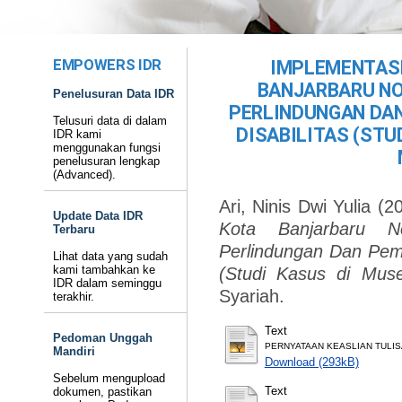
EMPOWERS IDR
IMPLEMENTASI
BANJARBARU NO
Penelusuran Data IDR
PERLINDUNGAN DA
Telusuri data di dalam
DISABILITAS (ST
IDR kami
menggunakan fungsi
penelusuran lengkap
(Advanced).
Ari, Ninis Dwi Yulia
(2
Update Data IDR
Kota Banjarbaru 
Terbaru
Perlindungan Dan Pem
Lihat data yang sudah
kami tambahkan ke
(Studi Kasus di Mu
IDR dalam seminggu
Syariah.
terakhir.
Text
Pedoman Unggah
PERNYATAAN KEASLIAN TULIS
Mandiri
Download (293kB)
Sebelum mengupload
Text
dokumen, pastikan