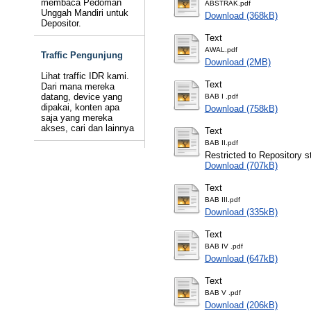
membaca Pedoman
ABSTRAK.pdf
Unggah Mandiri untuk
Download (368kB)
Depositor.
Text
AWAL.pdf
Traffic Pengunjung
Download (2MB)
Lihat traffic IDR kami.
Text
Dari mana mereka
datang, device yang
BAB I .pdf
dipakai, konten apa
Download (758kB)
saja yang mereka
akses, cari dan lainnya
Text
BAB II.pdf
Restricted to Repository st
Download (707kB)
Text
BAB III.pdf
Download (335kB)
Text
BAB IV .pdf
Download (647kB)
Text
BAB V .pdf
Download (206kB)