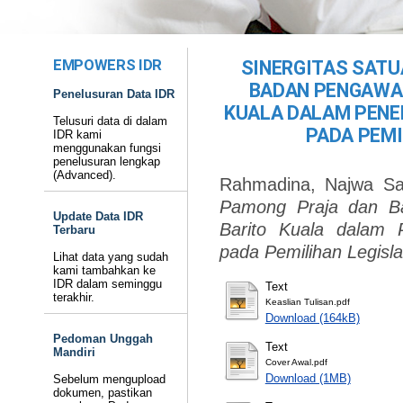
EMPOWERS IDR
SINERGITAS SATU
BADAN PENGAWAS
Penelusuran Data IDR
KUALA DALAM PENE
Telusuri data di dalam
PADA PEMI
IDR kami
menggunakan fungsi
penelusuran lengkap
(Advanced).
Rahmadina, Najwa Sa
Pamong Praja dan B
Update Data IDR
Barito Kuala dalam 
Terbaru
pada Pemilihan Legisla
Lihat data yang sudah
kami tambahkan ke
IDR dalam seminggu
Text
terakhir.
Keaslian Tulisan.pdf
Download (164kB)
Pedoman Unggah
Text
Mandiri
Cover Awal.pdf
Download (1MB)
Sebelum mengupload
dokumen, pastikan