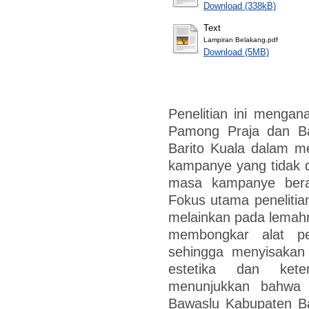
Download (338kB)
Text
Lampiran Belakang.pdf
Download (5MB)
Penelitian ini mengana
Pamong Praja dan B
Barito Kuala dalam m
kampanye yang tidak d
masa kampanye berak
Fokus utama peneliti
melainkan pada lemah
membongkar alat pe
sehingga menyisaka
estetika dan kete
menunjukkan bahwa 
Bawaslu Kabupaten Bar