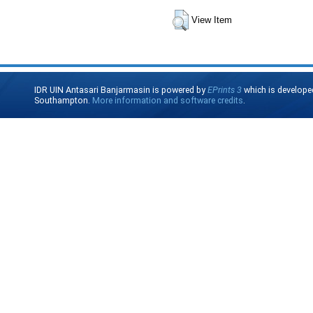
View Item
IDR UIN Antasari Banjarmasin is powered by
EPrints 3
which is develope
Southampton.
More information and software credits
.