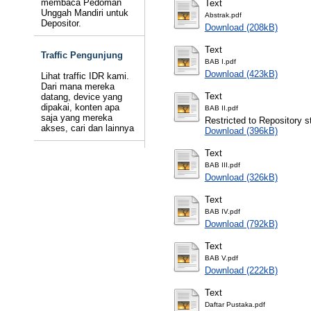
membaca Pedoman
Text
Unggah Mandiri untuk
Abstrak.pdf
Depositor.
Download (208kB)
Text
Traffic Pengunjung
BAB I.pdf
Download (423kB)
Lihat traffic IDR kami.
Dari mana mereka
Text
datang, device yang
dipakai, konten apa
BAB II.pdf
saja yang mereka
Restricted to Repository st
akses, cari dan lainnya
Download (396kB)
Text
BAB III.pdf
Download (326kB)
Text
BAB IV.pdf
Download (792kB)
Text
BAB V.pdf
Download (222kB)
Text
Daftar Pustaka.pdf