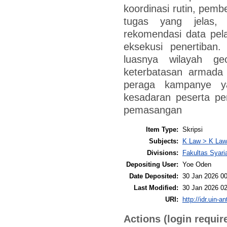
koordinasi rutin, pem
tugas yang jelas
rekomendasi data pel
eksekusi penertiban.
luasnya wilayah ge
keterbatasan armada 
peraga kampanye ya
kesadaran peserta pe
pemasangan
Item Type:
Skripsi
Subjects:
K Law > K Law
Divisions:
Fakultas Syari
Depositing User:
Yoe Oden
Date Deposited:
30 Jan 2026 00
Last Modified:
30 Jan 2026 02
URI:
http://idr.uin-a
Actions (login requir