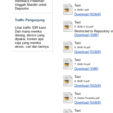
membaca Pedoman
Unggah Mandiri untuk
Text
Depositor.
4. BAB I.pdf
Download (824kB)
Traffic Pengunjung
Text
5. BAB II (1).pdf
Lihat traffic IDR kami.
Restricted to Repository st
Dari mana mereka
Download (1MB)
datang, device yang
dipakai, konten apa
saja yang mereka
Text
akses, cari dan lainnya
6. BAB III.pdf
Download (523kB)
Text
7. BAB IV.pdf
Download (1MB)
Text
8. BAB V.pdf
Download (552kB)
Text
9. Daftar Pustaka.pdf
Download (524kB)
Text