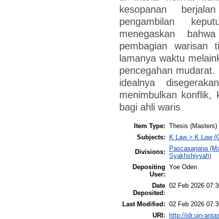
kesopanan berjal
pengambilan keput
menegaskan bahwa 
pembagian warisan t
lamanya waktu melaink
pencegahan mudarat. 
idealnya disegerak
menimbulkan konflik, 
bagi ahli waris
Item Type:
Thesis (Masters)
Subjects:
K Law > K Law (G
Pascasarjana (Ma
Divisions:
Syakhshiyyah)
Depositing
Yoe Oden
User:
Date
02 Feb 2026 07:3
Deposited:
Last Modified:
02 Feb 2026 07:3
URI:
http://idr.uin-anta