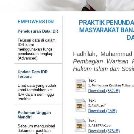
EMPOWERS IDR
PRAKTIK PENUNDA
MASYARAKAT BANJ
Penelusuran Data IDR
D
Telusuri data di dalam
IDR kami
menggunakan fungsi
Fadhilah, Muhammad
penelusuran lengkap
(Advanced).
Pembagian Warisan P
Hukum Islam dan Sosio
Update Data IDR
Terbaru
Text
Lihat data yang sudah
1. Pernyataan Keaslian Tulisan.
kami tambahkan ke
Download (332kB)
IDR dalam seminggu
terakhir.
Text
2. AWAL.pdf
Download (2MB)
Pedoman Unggah
Mandiri
Text
Sebelum mengupload
3. ABSTRAK.pdf
dokumen, pastikan
Download (375kB)