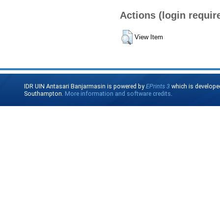
Actions (login requir
View Item
IDR UIN Antasari Banjarmasin is powered by
EPrints 3
which is develope
Southampton.
More information and software credits
.