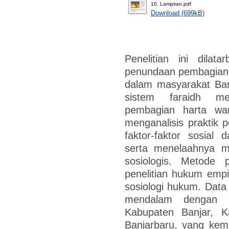
10. Lampiran.pdf
Download (699kB)
Penelitian ini dilat
penundaan pembagian 
dalam masyarakat Ban
sistem faraidh me
pembagian harta wari
menganalisis praktik p
faktor-faktor sosia
serta menelaahnya me
sosiologis. Metode 
penelitian hukum empi
sosiologi hukum. Data
mendalam dengan in
Kabupaten Banjar, K
Banjarbaru, yang kemu