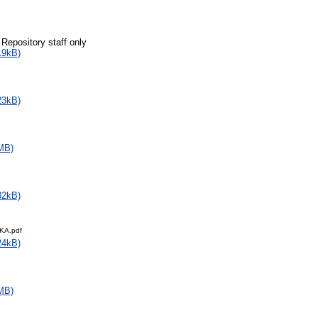
 Repository staff only
19kB)
23kB)
MB)
32kB)
KA.pdf
24kB)
MB)