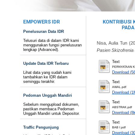
EMPOWERS IDR
KONTRIBUSI 
PADA
Penelusuran Data IDR
Telusuri data di dalam IDR kami
Nisa, Aulia Tun
(2
menggunakan fungsi penelusuran
lengkap (Advanced).
Pasien Skizofreni
Text
Update Data IDR Terbaru
PERNYATAAN K
Download (5
Lihat data yang sudah kami
tambahkan ke IDR dalam
seminggu terakhir.
Text
AWAL.pdf
Download (1
Pedoman Unggah Mandiri
Text
Sebelum mengupload dokumen,
ABSTRAK.pdf
pastikan membaca Pedoman
Download (8
Unggah Mandiri untuk Depositor.
Text
Traffic Pengunjung
BAB I.pdf
Download (3