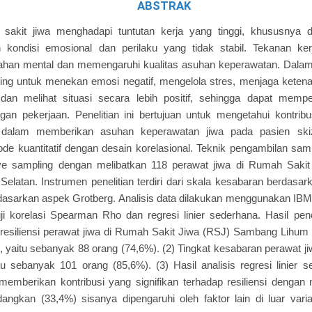
ABSTRAK
 sakit jiwa menghadapi tuntutan kerja yang tinggi, khususnya
n kondisi emosional dan perilaku yang tidak stabil. Tekanan ker
ahan mental dan memengaruhi kualitas asuhan keperawatan. Dalam 
ting untuk menekan emosi negatif, mengelola stres, menjaga kete
dan melihat situasi secara lebih positif, sehingga dapat memper
an pekerjaan. Penelitian ini bertujuan untuk mengetahui kontrib
t dalam memberikan asuhan keperawatan jiwa pada pasien skizof
e kuantitatif dengan desain korelasional. Teknik pengambilan sa
sive sampling dengan melibatkan 118 perawat jiwa di Rumah Sak
Selatan. Instrumen penelitian terdiri dari skala kesabaran berdas
erdasarkan aspek Grotberg. Analisis data dilakukan menggunakan IBM
i korelasi Spearman Rho dan regresi linier sederhana. Hasil pene
 resiliensi perawat jiwa di Rumah Sakit Jiwa (RSJ) Sambang Lihum
i, yaitu sebanyak 88 orang (74,6%). (2) Tingkat kesabaran perawat ji
aitu sebanyak 101 orang (85,6%). (3) Hasil analisis regresi linie
mberikan kontribusi yang signifikan terhadap resiliensi dengan 
angkan (33,4%) sisanya dipengaruhi oleh faktor lain di luar varia