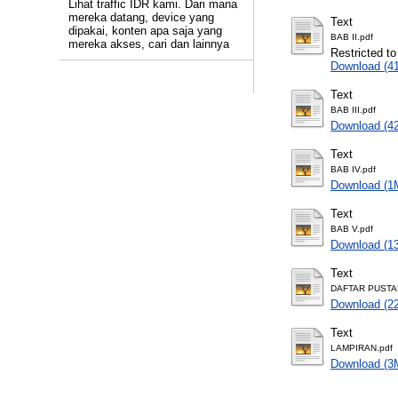
Lihat traffic IDR kami. Dari mana
mereka datang, device yang
Text
dipakai, konten apa saja yang
BAB II.pdf
mereka akses, cari dan lainnya
Restricted to
Download (4
Text
BAB III.pdf
Download (4
Text
BAB IV.pdf
Download (1
Text
BAB V.pdf
Download (1
Text
DAFTAR PUSTA
Download (2
Text
LAMPIRAN.pdf
Download (3