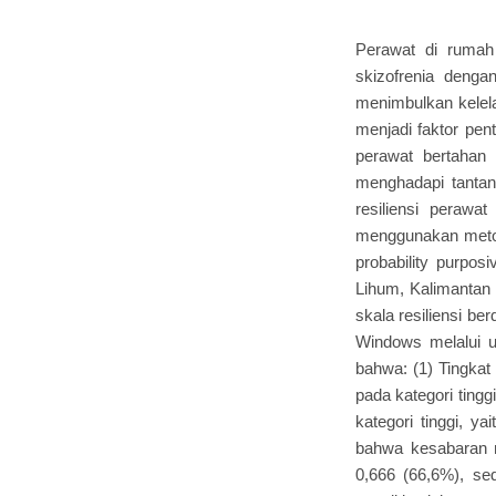
Perawat di rumah
skizofrenia denga
menimbulkan kelel
menjadi faktor pen
perawat bertahan 
menghadapi tantang
resiliensi perawa
menggunakan metod
probability purpo
Lihum, Kalimantan 
skala resiliensi b
Windows melalui uj
bahwa: (1) Tingkat
pada kategori tingg
kategori tinggi, y
bahwa kesabaran me
0,666 (66,6%), sed