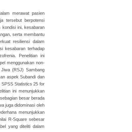
 dalam merawat pasien
ja tersebut berpotensi
kondisi ini, kesabaran
nangan, serta membantu
kuat resiliensi dalam
usi kesabaran terhadap
renia. Penelitian ini
mpel menggunakan non-
it Jiwa (RSJ) Sambang
arkan aspek Subandi dan
 SPSS Statistics 25 for
litian ini menunjukkan
 sebagian besar berada
wa juga didominasi oleh
r sederhana menunjukkan
nilai R-Square sebesar
bel yang diteliti dalam