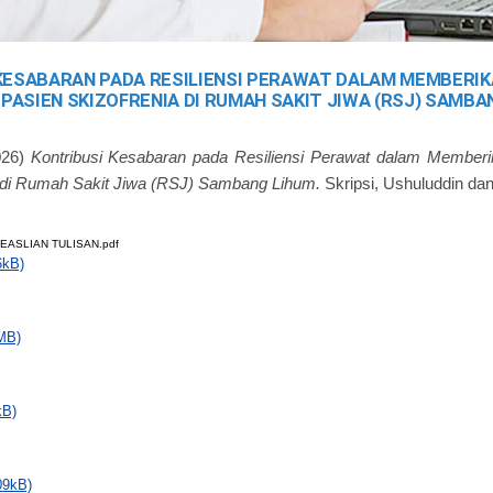
KESABARAN PADA RESILIENSI PERAWAT DALAM MEMBERIK
 PASIEN SKIZOFRENIA DI RUMAH SAKIT JIWA (RSJ) SAMBA
026)
Kontribusi Kesabaran pada Resiliensi Perawat dalam Member
a di Rumah Sakit Jiwa (RSJ) Sambang Lihum.
Skripsi, Ushuluddin da
EASLIAN TULISAN.pdf
6kB)
MB)
kB)
09kB)