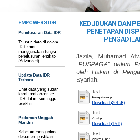
EMPOWERS IDR
KEDUDUKAN DAN PE
PENETAPAN DISP
Penelusuran Data IDR
PENGADILA
Telusuri data di dalam
IDR kami
menggunakan fungsi
Jazila, Muhamad Af
penelusuran lengkap
(Advanced).
“PUSPAGA” dalam Pr
oleh Hakim di Penga
Update Data IDR
Syariah.
Terbaru
Lihat data yang sudah
Text
kami tambahkan ke
Pernyataan.pdf
IDR dalam seminggu
Download (291kB)
terakhir.
Text
Pedoman Unggah
Awal.pdf
Mandiri
Download (1MB)
Sebelum mengupload
Text
dokumen, pastikan
Abstrak .pdf