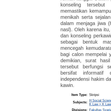
konseling tersebut
memastikan kemampuan
menikah serta sejalan
dalam menjaga jiwa (ḥi
nasl). Oleh karena itu
dan konseling perkaw
sebagai bentuk maṣ
mencegah kemudarata
bagi calon mempelai 
demikian, surat hasi
tersebut berfungsi 
bersifat informati
independensi hakim d
kawin.
Item Type:
Skripsi
H Social Scie
Subjects:
K Law > K Law
Divisions:
Fakultas Syar