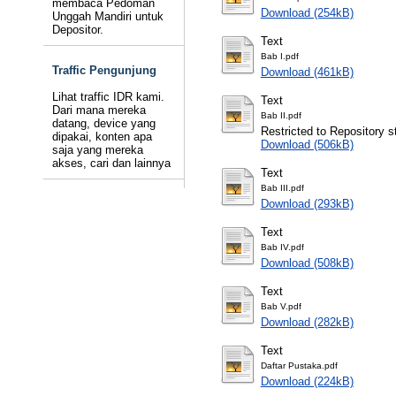
membaca Pedoman
Download (254kB)
Unggah Mandiri untuk
Depositor.
Text
Bab I.pdf
Traffic Pengunjung
Download (461kB)
Lihat traffic IDR kami.
Text
Dari mana mereka
Bab II.pdf
datang, device yang
Restricted to Repository st
dipakai, konten apa
Download (506kB)
saja yang mereka
akses, cari dan lainnya
Text
Bab III.pdf
Download (293kB)
Text
Bab IV.pdf
Download (508kB)
Text
Bab V.pdf
Download (282kB)
Text
Daftar Pustaka.pdf
Download (224kB)