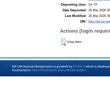
Depositing User:
Sri YF
Date Deposited:
26 Mar 2026 0
Last Modified:
26 Mar 2026 0
URI:
http://idr.uin-a
Actions (login requir
View Item
IDR UIN Antasari Banjarmasin is powered by
EPrints 3
which is develope
Southampton.
More information and software credits
.