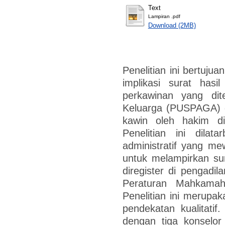
Text
Lampiran .pdf
Download (2MB)
Penelitian ini bertuju
implikasi surat hasi
perkawinan yang dit
Keluarga (PUSPAGA) d
kawin oleh hakim d
Penelitian ini dilat
administratif yang m
untuk melampirkan sur
diregister di pengadil
Peraturan Mahkam
Penelitian ini merupa
pendekatan kualitatif
dengan tiga konsel