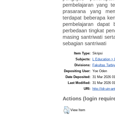
pembelajaran yang te
prasarana yang mem
terdapat beberapa ken
pembelajaran dapat be
perbedaan tingkat pe
masing santriwati sert
sebagian santriwati
Item Type:
Skripsi
Subjects:
L Education > 
Divisions:
Fakultas Tarb
Depositing User:
Yoe Oden
Date Deposited:
31 Mar 2026 0
Last Modified:
31 Mar 2026 0
URI:
http://idr.uin-a
Actions (login requir
View Item