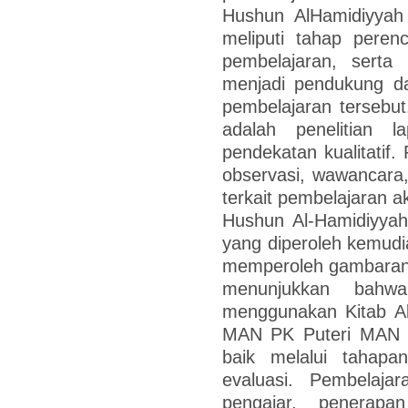
Hushun AlHamidiyya
meliputi tahap peren
pembelajaran, serta m
menjadi pendukung d
pembelajaran tersebut
adalah penelitian l
pendekatan kualitatif.
observasi, wawancara
terkait pembelajaran 
Hushun Al-Hamidiyyah
yang diperoleh kemudia
memperoleh gambaran y
menunjukkan bahw
menggunakan Kitab Al
MAN PK Puteri MAN 4
baik melalui tahapa
evaluasi. Pembelaja
pengajar, penerapa