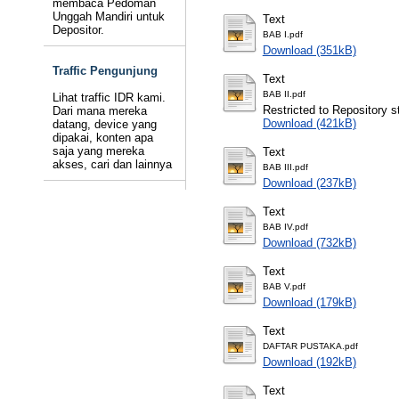
membaca Pedoman
Unggah Mandiri untuk
Text
Depositor.
BAB I.pdf
Download (351kB)
Traffic Pengunjung
Text
BAB II.pdf
Lihat traffic IDR kami.
Restricted to Repository st
Dari mana mereka
Download (421kB)
datang, device yang
dipakai, konten apa
saja yang mereka
Text
akses, cari dan lainnya
BAB III.pdf
Download (237kB)
Text
BAB IV.pdf
Download (732kB)
Text
BAB V.pdf
Download (179kB)
Text
DAFTAR PUSTAKA.pdf
Download (192kB)
Text