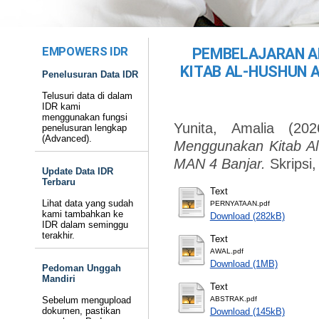
EMPOWERS IDR
PEMBELAJARAN A
KITAB AL-HUSHUN A
Penelusuran Data IDR
Telusuri data di dalam
IDR kami
menggunakan fungsi
Yunita, Amalia
(20
penelusuran lengkap
(Advanced).
Menggunakan Kitab Al
MAN 4 Banjar.
Skripsi
Update Data IDR
Terbaru
Text
Lihat data yang sudah
PERNYATAAN.pdf
kami tambahkan ke
Download (282kB)
IDR dalam seminggu
terakhir.
Text
AWAL.pdf
Download (1MB)
Pedoman Unggah
Mandiri
Text
Sebelum mengupload
ABSTRAK.pdf
dokumen, pastikan
Download (145kB)