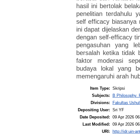
hasil ini bertolak be
penelitian terdahulu
self efficacy biasany
ini dapat dijelaskan d
dengan self-efficacy ti
pengasuhan yang leb
bersalah ketika tidak
faktor moderasi sep
budaya lokal yang be
memengaruhi arah hu
Item Type:
Skripsi
Subjects:
B Philosophy. 
Divisions:
Fakultas Ushul
Depositing User:
Sri YF
Date Deposited:
09 Apr 2026 06
Last Modified:
09 Apr 2026 06
URI:
http://idr.uin-a