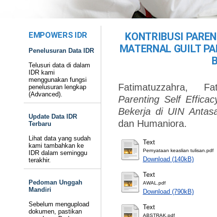
EMPOWERS IDR
KONTRIBUSI PAREN
MATERNAL GUILT PAD
Penelusuran Data IDR
Telusuri data di dalam
IDR kami
menggunakan fungsi
Fatimatuzzahra, Fat
penelusuran lengkap
(Advanced).
Parenting Self Effica
Bekerja di UIN Antasa
Update Data IDR
dan Humaniora.
Terbaru
Lihat data yang sudah
Text
kami tambahkan ke
Pernyataan keaslian tulisan.pdf
IDR dalam seminggu
Download (140kB)
terakhir.
Text
Pedoman Unggah
AWAL.pdf
Mandiri
Download (790kB)
Sebelum mengupload
Text
dokumen, pastikan
ABSTRAK.pdf