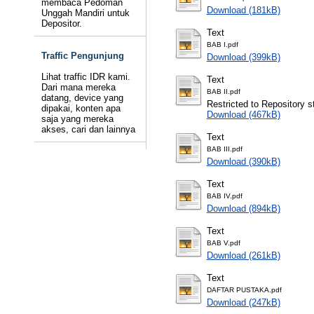
membaca Pedoman
Download (181kB)
Unggah Mandiri untuk
Depositor.
Text
BAB I.pdf
Traffic Pengunjung
Download (399kB)
Lihat traffic IDR kami.
Text
Dari mana mereka
BAB II.pdf
datang, device yang
Restricted to Repository st
dipakai, konten apa
Download (467kB)
saja yang mereka
akses, cari dan lainnya
Text
BAB III.pdf
Download (390kB)
Text
BAB IV.pdf
Download (894kB)
Text
BAB V.pdf
Download (261kB)
Text
DAFTAR PUSTAKA.pdf
Download (247kB)