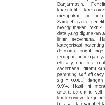
Banjarmasin. Pene
kuantitatif korelas
merupakan ibu beker
Sampel pada peneli
menggunakan teknik p
data yang digunakan ada
linier sederhana. H
kategorisasi parenting
dominasi sangat tinggi
terdapat hubungan yan
efficacy dan maternal 
sederhana ditemukan 
parenting self efficac
sig = 0,001) dengan 
9,9%. Hasil ini men
antara parenting self
kontribusinya tergolo
berasal dari variabel l