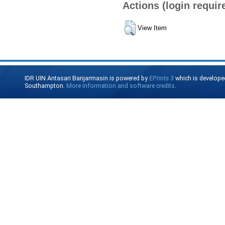
Actions (login requir
View Item
IDR UIN Antasari Banjarmasin is powered by
EPrints 3
which is develope
Southampton.
More information and software credits
.