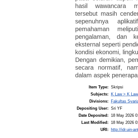
hasil wawancara 
tersebut masih cende
sepenuhnya aplika
pemahaman meliputi
pengalaman, dan ke
eksternal seperti pend
kondisi ekonomi, lingk
Dengan demikian, pe
secara normatif, n
dalam aspek penerapa
Item Type:
Skripsi
Subjects:
K Law > K Law
Divisions:
Fakultas Syar
Depositing User:
Sri YF
Date Deposited:
18 May 2026 0
Last Modified:
18 May 2026 0
URI:
http://idr.uin-a