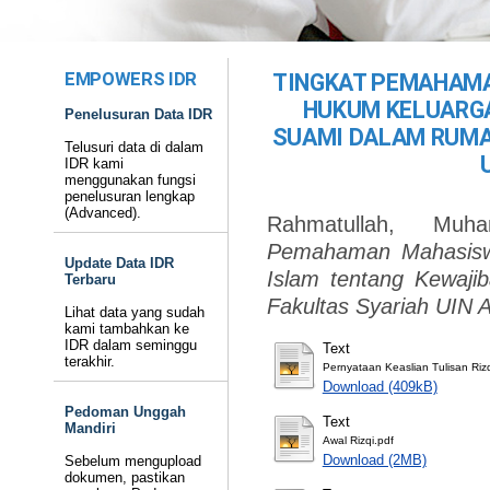
EMPOWERS IDR
TINGKAT PEMAHAM
HUKUM KELUARGA
Penelusuran Data IDR
SUAMI DALAM RUMA
Telusuri data di dalam
IDR kami
menggunakan fungsi
penelusuran lengkap
(Advanced).
Rahmatullah, Muh
Pemahaman Mahasisw
Update Data IDR
Islam tentang Kewaj
Terbaru
Fakultas Syariah UIN A
Lihat data yang sudah
kami tambahkan ke
IDR dalam seminggu
Text
terakhir.
Pernyataan Keaslian Tulisan Rizq
Download (409kB)
Pedoman Unggah
Text
Mandiri
Awal Rizqi.pdf
Download (2MB)
Sebelum mengupload
dokumen, pastikan