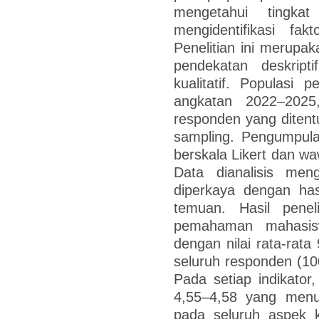
mengetahui tingk
mengidentifikasi fak
Penelitian ini merupa
pendekatan deskripti
kualitatif. Populasi 
angkatan 2022–202
responden yang ditentu
sampling. Pengumpula
berskala Likert dan w
Data dianalisis meng
diperkaya dengan ha
temuan. Hasil penel
pemahaman mahasisw
dengan nilai rata-rata
seluruh responden (10
Pada setiap indikator,
4,55–4,58 yang men
pada seluruh aspek 