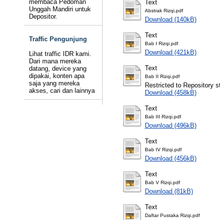
membaca Pedoman
Text
Unggah Mandiri untuk
Abstrak Rizqi.pdf
Depositor.
Download (140kB)
Text
Traffic Pengunjung
Bab I Rizqi.pdf
Download (421kB)
Lihat traffic IDR kami.
Dari mana mereka
Text
datang, device yang
dipakai, konten apa
Bab II Rizqi.pdf
saja yang mereka
Restricted to Repository st
akses, cari dan lainnya
Download (458kB)
Text
Bab III Rizqi.pdf
Download (496kB)
Text
Bab IV Rizqi.pdf
Download (456kB)
Text
Bab V Rizqi.pdf
Download (81kB)
Text
Daftar Pustaka Rizqi.pdf