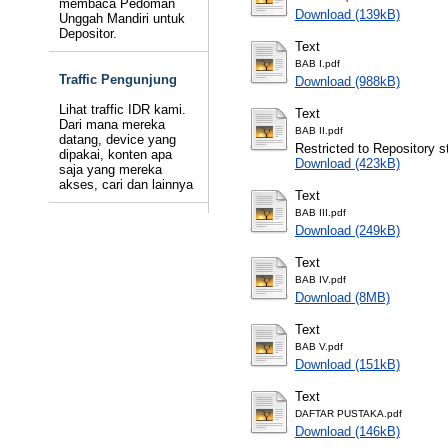
membaca Pedoman
Download (139kB)
Unggah Mandiri untuk
Depositor.
Text
BAB I.pdf
Traffic Pengunjung
Download (988kB)
Lihat traffic IDR kami.
Text
Dari mana mereka
BAB II.pdf
datang, device yang
Restricted to Repository st
dipakai, konten apa
Download (423kB)
saja yang mereka
akses, cari dan lainnya
Text
BAB III.pdf
Download (249kB)
Text
BAB IV.pdf
Download (8MB)
Text
BAB V.pdf
Download (151kB)
Text
DAFTAR PUSTAKA.pdf
Download (146kB)