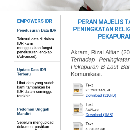
EMPOWERS IDR
PERAN MAJELIS 
PENINGKATAN RELI
Penelusuran Data IDR
PEKAPURAN
Telusuri data di dalam
IDR kami
menggunakan fungsi
Akram, Rizal Alfian
(20
penelusuran lengkap
(Advanced).
Terhadap Peningkatan
Pekapuran B Laut Ban
Update Data IDR
Komunikasi.
Terbaru
Lihat data yang sudah
Text
kami tambahkan ke
PERNYATAAN.pdf
IDR dalam seminggu
Download (316kB)
terakhir.
Text
Pedoman Unggah
AWAL.pdf
Mandiri
Download (1MB)
Sebelum mengupload
Text
dokumen, pastikan
ABSTRAK.pdf