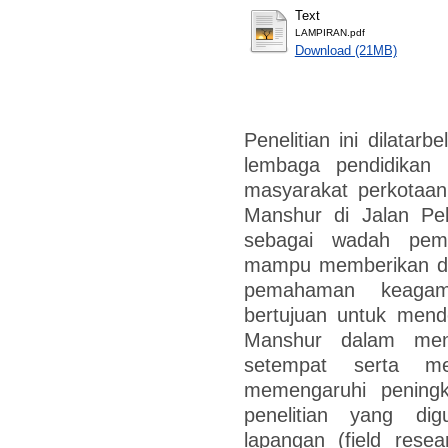
Text
LAMPIRAN.pdf
Download (21MB)
Penelitian ini dilatar
lembaga pendidikan
masyarakat perkotaan
Manshur di Jalan Pe
sebagai wadah pemb
mampu memberikan dam
pemahaman keagama
bertujuan untuk mende
Manshur dalam menin
setempat serta meng
memengaruhi peningka
penelitian yang dig
lapangan (field rese