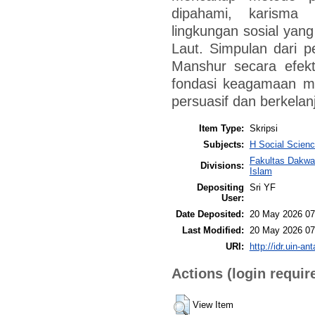
dipahami, karisma 
lingkungan sosial yan
Laut. Simpulan dari pe
Manshur secara efekt
fondasi keagamaan ma
persuasif dan berkelan
Item Type:
Skripsi
Subjects:
H Social Scienc
Fakultas Dakwa
Divisions:
Islam
Depositing
Sri YF
User:
Date Deposited:
20 May 2026 07
Last Modified:
20 May 2026 07
URI:
http://idr.uin-an
Actions (login requir
View Item