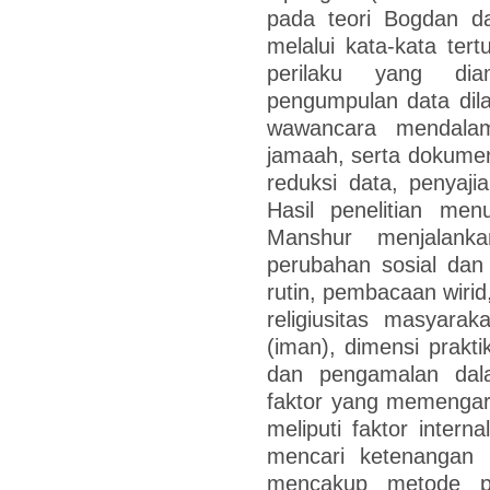
pada teori Bogdan da
melalui kata-kata tert
perilaku yang diam
pengumpulan data dilak
wawancara mendala
jamaah, serta dokument
reduksi data, penyaji
Hasil penelitian men
Manshur menjalank
perubahan sosial dan s
rutin, pembacaan wirid
religiusitas masyarak
(iman), dimensi prakt
dan pengamalan dala
faktor yang memengaruh
meliputi faktor intern
mencari ketenangan b
mencakup metode p