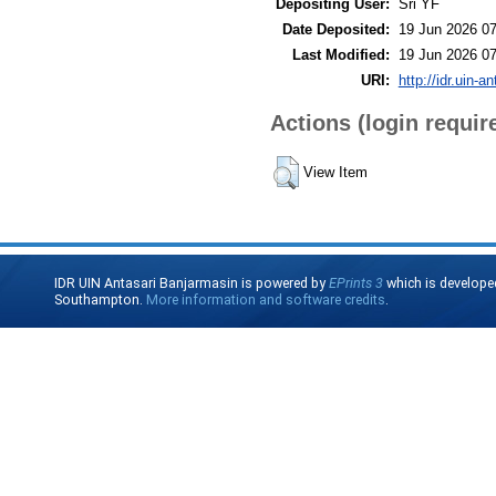
Depositing User:
Sri YF
Date Deposited:
19 Jun 2026 07
Last Modified:
19 Jun 2026 07
URI:
http://idr.uin-a
Actions (login requir
View Item
IDR UIN Antasari Banjarmasin is powered by
EPrints 3
which is develope
Southampton.
More information and software credits
.