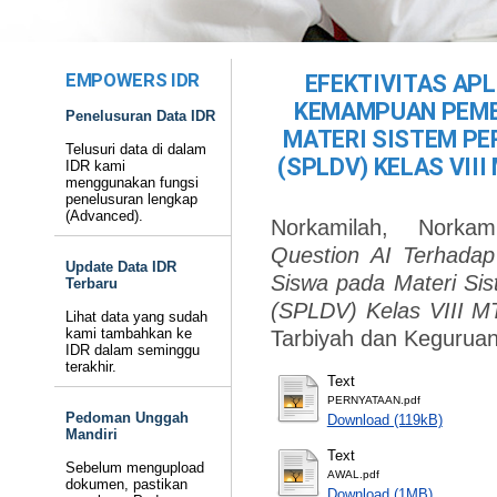
EMPOWERS IDR
EFEKTIVITAS APL
KEMAMPUAN PEME
Penelusuran Data IDR
MATERI SISTEM PE
Telusuri data di dalam
(SPLDV) KELAS VII
IDR kami
menggunakan fungsi
penelusuran lengkap
(Advanced).
Norkamilah, Norkami
Question AI Terhad
Update Data IDR
Siswa pada Materi Si
Terbaru
(SPLDV) Kelas VIII MT
Lihat data yang sudah
kami tambahkan ke
Tarbiyah dan Keguruan
IDR dalam seminggu
terakhir.
Text
PERNYATAAN.pdf
Pedoman Unggah
Download (119kB)
Mandiri
Text
Sebelum mengupload
AWAL.pdf
dokumen, pastikan
Download (1MB)