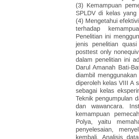
(3) Kemampuan peme
SPLDV di kelas yang 
(4) Mengetahui efektiv
terhadap kemampu
Penelitian ini menggu
jenis penelitian quas
posttest only nonequiv
dalam penelitian ini a
Darul Amanah Bati-Ba
diambil menggunakan 
diperoleh kelas VIII A 
sebagai kelas eksper
Teknik pengumpulan dat
dan wawancara. Ins
kemampuan pemecaha
Polya, yaitu memah
penyelesaian, meny
kembali. Analisis da