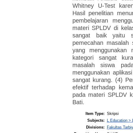
Whitney U-Test karen
Hasil penelitian men
pembelajaran menggu
materi SPLDV di kela
sangat baik yaitu
pemecahan masalah s
yang menggunakan m
kategori sangat ku
masalah siswa pad
menggunakan aplikasi
sangat kurang. (4) Pe
efektif terhadap ke
pada materi SPLDV ke
Bati.
Item Type:
Skripsi
Subjects:
L Education > 
Divisions:
Fakultas Tarbi