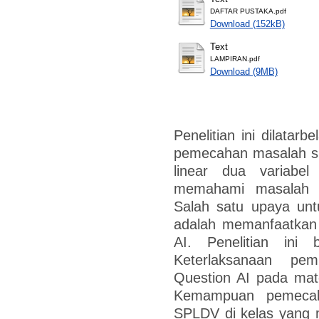
DAFTAR PUSTAKA.pdf
Download (152kB)
Text
LAMPIRAN.pdf
Download (9MB)
Penelitian ini dilata
pemecahan masalah si
linear dua variabe
memahami masalah 
Salah satu upaya un
adalah memanfaatkan t
AI. Penelitian ini 
Keterlaksanaan pem
Question AI pada mat
Kemampuan pemecah
SPLDV di kelas yang 