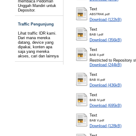
membaca Pedoman
Unggah Mandiri untuk
Text
Depositor.
ABSTRAK.pdf
Download (122kB)
Traffic Pengunjung
Text
Lihat traffic IDR kami.
BAB I.pdf
Dari mana mereka
Download (356kB)
datang, device yang
dipakai, konten apa
Text
saja yang mereka
BAB II.pdf
akses, cari dan lainnya
Restricted to Repository st
Download (244kB)
Text
BAB III.pdf
Download (436kB)
Text
BAB IV.pdf
Download (695kB)
Text
BAB V.pdf
Download (128kB)
Text