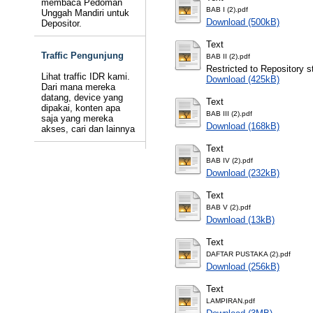
membaca Pedoman
BAB I (2).pdf
Unggah Mandiri untuk
Download (500kB)
Depositor.
Text
Traffic Pengunjung
BAB II (2).pdf
Restricted to Repository st
Lihat traffic IDR kami.
Download (425kB)
Dari mana mereka
datang, device yang
Text
dipakai, konten apa
BAB III (2).pdf
saja yang mereka
Download (168kB)
akses, cari dan lainnya
Text
BAB IV (2).pdf
Download (232kB)
Text
BAB V (2).pdf
Download (13kB)
Text
DAFTAR PUSTAKA (2).pdf
Download (256kB)
Text
LAMPIRAN.pdf