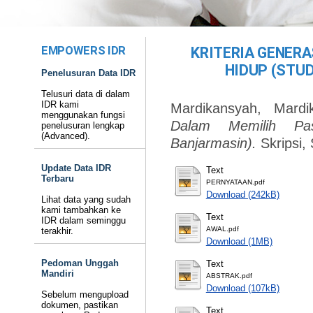
EMPOWERS IDR
KRITERIA GENER
HIDUP (STUD
Penelusuran Data IDR
Telusuri data di dalam
IDR kami
Mardikansyah, Mardi
menggunakan fungsi
Dalam Memilih Pa
penelusuran lengkap
(Advanced).
Banjarmasin).
Skripsi,
Update Data IDR
Text
Terbaru
PERNYATAAN.pdf
Download (242kB)
Lihat data yang sudah
kami tambahkan ke
Text
IDR dalam seminggu
AWAL.pdf
terakhir.
Download (1MB)
Pedoman Unggah
Text
Mandiri
ABSTRAK.pdf
Download (107kB)
Sebelum mengupload
dokumen, pastikan
Text