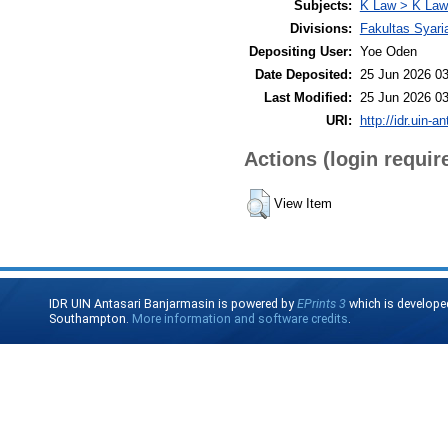
Subjects:
K Law > K Law
Divisions:
Fakultas Syar
Depositing User:
Yoe Oden
Date Deposited:
25 Jun 2026 03
Last Modified:
25 Jun 2026 03
URI:
http://idr.uin-a
Actions (login requir
View Item
IDR UIN Antasari Banjarmasin is powered by
EPrints 3
which is develope
Southampton.
More information and software credits
.