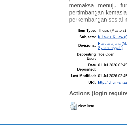
memaksa menuju fung
pertimbangan kemasla
perkembangan sosial 
Item Type:
Thesis (Masters)
Subjects:
K Law > K Law (G
Pascasarjana (Ma
Divisions:
Syakhshiyyah)
Depositing
Yoe Oden
User:
Date
01 Jul 2026 02:4
Deposited:
Last Modified:
01 Jul 2026 02:4
URI:
http://idr.uin-anta
Actions (login requir
View Item