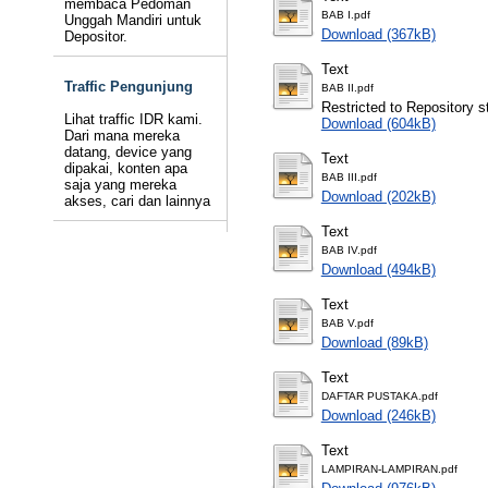
membaca Pedoman
BAB I.pdf
Unggah Mandiri untuk
Download (367kB)
Depositor.
Text
Traffic Pengunjung
BAB II.pdf
Restricted to Repository st
Lihat traffic IDR kami.
Download (604kB)
Dari mana mereka
datang, device yang
Text
dipakai, konten apa
BAB III.pdf
saja yang mereka
Download (202kB)
akses, cari dan lainnya
Text
BAB IV.pdf
Download (494kB)
Text
BAB V.pdf
Download (89kB)
Text
DAFTAR PUSTAKA.pdf
Download (246kB)
Text
LAMPIRAN-LAMPIRAN.pdf