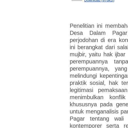
Download (976kB)
Penelitian ini memba
Desa Dalam Pagar 
perjodohan di era kon
ini berangkat dari sal
mujbir, yaitu hak ijb
perempuannya tanp
perempuannya, yang
melindungi kepentin
praktik sosial, hak te
legitimasi pemaksaan
menimbulkan konfli
khususnya pada gener
untuk menganalisis p
Pagar tentang wali
kontemporer serta re