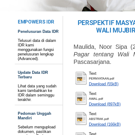
EMPOWERS IDR
PERSPEKTIF MASY
WALI MUJBI
Penelusuran Data IDR
Telusuri data di dalam
IDR kami
Maulida, Noor Sipa
(
menggunakan fungsi
Pagar tentang Wali M
penelusuran lengkap
(Advanced).
Pascasarjana.
Update Data IDR
Text
Terbaru
PERNYATAAN.pdf
Download (55kB)
Lihat data yang sudah
kami tambahkan ke
Text
IDR dalam seminggu
AWAL.pdf
terakhir.
Download (897kB)
Pedoman Unggah
Text
Mandiri
ABSTRAK.pdf
Download (166kB)
Sebelum mengupload
dokumen, pastikan
Text