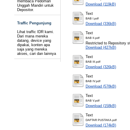
membaca Pedoman
Download (119kB)
Unggah Mandiri untuk
Depositor.
Text
BAB I.pdf
Traffic Pengunjung
Download (336kB)
Lihat traffic IDR kami.
Text
Dari mana mereka
BAB II.pdf
datang, device yang
Restricted to Repository st
dipakai, konten apa
Download (427kB)
saja yang mereka
akses, cari dan lainnya
Text
BAB III.pdf
Download (326kB)
Text
BAB IV.pdf
Download (578kB)
Text
BAB V.pdf
Download (158kB)
Text
DAFTAR PUSTAKA.pdf
Download (174kB)