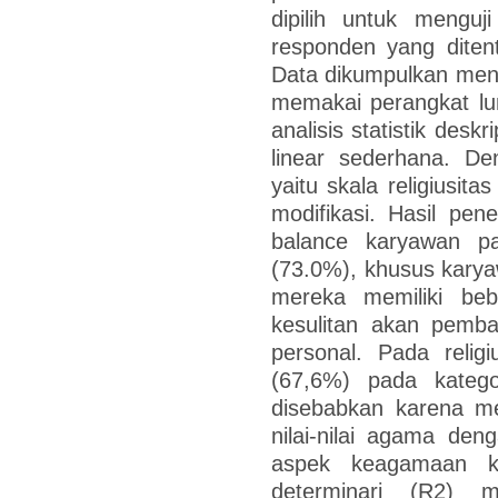
dipilih untuk menguj
responden yang ditent
Data dikumpulkan mengg
memakai perangkat l
analisis statistik deskri
linear sederhana. D
yaitu skala religiusita
modifikasi. Hasil pene
balance karyawan pal
(73.0%), khusus karya
mereka memiliki beb
kesulitan akan pemba
personal. Pada religiu
(67,6%) pada kateg
disebabkan karena m
nilai-nilai agama de
aspek keagamaan kur
determinari (R2) m