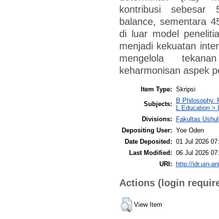
kontribusi sebesar 
balance, sementara 45
di luar model penelitian
menjadi kekuatan inte
mengelola tekana
keharmonisan aspek p
Item Type:
Skripsi
B Philosophy. 
Subjects:
L Education > 
Divisions:
Fakultas Ushul
Depositing User:
Yoe Oden
Date Deposited:
01 Jul 2026 07
Last Modified:
06 Jul 2026 07
URI:
http://idr.uin-a
Actions (login requir
View Item