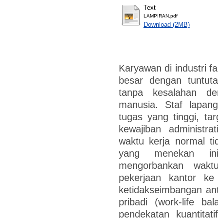
Text
LAMPIRAN.pdf
Download (2MB)
Karyawan di industri 
besar dengan tuntuta
tanpa kesalahan d
manusia. Staf lapan
tugas yang tinggi, ta
kewajiban administra
waktu kerja normal ti
yang menekan in
mengorbankan wakt
pekerjaan kantor k
ketidakseimbangan an
pribadi (work-life ba
pendekatan kuantitati