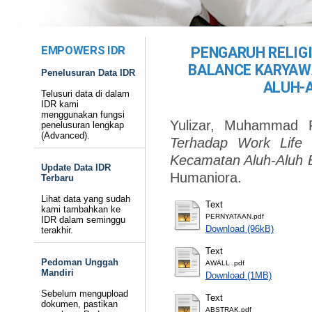
EMPOWERS IDR
PENGARUH RELIG
BALANCE KARYAW
Penelusuran Data IDR
ALUH-
Telusuri data di dalam
IDR kami
menggunakan fungsi
Yulizar, Muhammad 
penelusuran lengkap
(Advanced).
Terhadap Work Life
Kecamatan Aluh-Aluh 
Update Data IDR
Humaniora.
Terbaru
Lihat data yang sudah
Text
kami tambahkan ke
PERNYATAAN.pdf
IDR dalam seminggu
Download (96kB)
terakhir.
Text
Pedoman Unggah
AWALL .pdf
Mandiri
Download (1MB)
Sebelum mengupload
Text
dokumen, pastikan
ABSTRAK.pdf