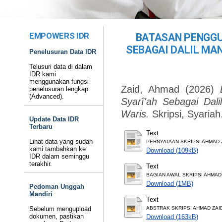
EMPOWERS IDR
BATASAN PENGGU
SEBAGAI DALIL MA
Penelusuran Data IDR
Telusuri data di dalam
IDR kami
menggunakan fungsi
Zaid, Ahmad
(2026)
penelusuran lengkap
(Advanced).
Syarî'ah Sebagai Dal
Waris.
Skripsi, Syariah
Update Data IDR
Terbaru
Text
Lihat data yang sudah
PERNYATAAN SKRIPSI AHMAD ZA
kami tambahkan ke
Download (109kB)
IDR dalam seminggu
terakhir.
Text
BAGIAN AWAL SKRIPSI AHMAD Z
Download (1MB)
Pedoman Unggah
Mandiri
Text
Sebelum mengupload
ABSTRAK SKRIPSI AHMAD ZAID,
dokumen, pastikan
Download (163kB)