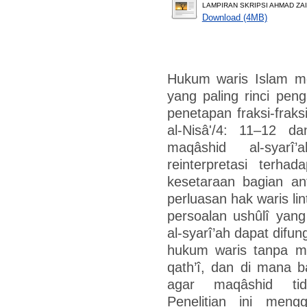
LAMPIRAN SKRIPSI AHMAD ZAID
Download (4MB)
Hukum waris Islam m
yang paling rinci pen
penetapan fraksi-frak
al-Nisâ'/4: 11–12 
maqâshid al-syarî
reinterpretasi terha
kesetaraan bagian an
perluasan hak waris l
persoalan ushûlî yan
al-syarî’ah dapat difu
hukum waris tanpa me
qath’î, dan di mana b
agar maqâshid ti
Penelitian ini men