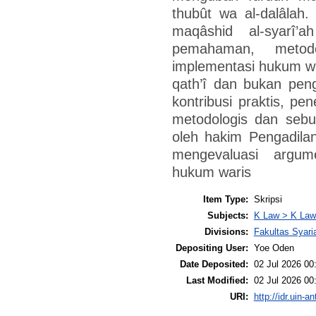
thubût wa al-dalâlah.
maqâshid al-syarî’
pemahaman, metod
implementasi hukum wa
qath’î dan bukan pen
kontribusi praktis, pe
metodologis dan sebu
oleh hakim Pengadil
mengevaluasi argu
hukum waris
Item Type:
Skripsi
Subjects:
K Law > K Law
Divisions:
Fakultas Syar
Depositing User:
Yoe Oden
Date Deposited:
02 Jul 2026 00
Last Modified:
02 Jul 2026 00
URI:
http://idr.uin-a