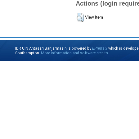
Actions (login requir
View Item
IDR UIN Antasari Banjarmasin is powered by
EPrints 3
which is develope
Southampton.
More information and software credits
.