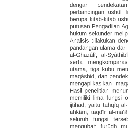
dengan pendekatan
perbandingan ushûl 
berupa kitab-kitab ush
putusan Pengadilan A
hukum sekunder meliputi
Analisis dilakukan d
pandangan ulama dari
al-Ghazâlî, al-Syâthi
serta mengkomparas
utama, tiga kubu met
maqâshid, dan pendek
mengaplikasikan maqâ
Hasil penelitian menu
memiliki lima fungsi
ijtihad, yaitu tahqîq a
ahkâm, taqdîr al-ma'âl
seluruh fungsi ters
mengubah furûdh muq