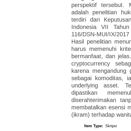
perspektif tersebut.
adalah penelitian h
terdiri dari Keputus
Indonesia VII Tah
116/DSN-MUI/IX/2017 
Hasil penelitian men
harus memenuhi kriter
bermanfaat, dan jelas
cryptocurrency seb
karena mengandung g
sebagai komoditas, i
underlying asset. T
dipastikan meme
diserahterimakan tanp
membatalkan esensi m
(ikram) terhadap wanit
Item Type:
Skripsi