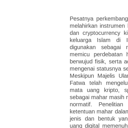
Pesatnya perkembanga
melahirkan instrumen b
dan cryptocurrency k
keluarga Islam di 
digunakan sebagai 
memicu perdebatan h
berwujud fisik, sert
mengenai statusnya seb
Meskipun Majelis Ula
Fatwa telah mengel
mata uang kripto, s
sebagai mahar masih 
normatif. Penelitia
ketentuan mahar dalam 
jenis dan bentuk yan
uang digital memenuh