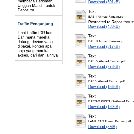
membaca Pedoman
Download (391kB)
Unggah Mandiri untuk
Depositor.
Text
BAB II Ahmad Fauzan.pdf
Restricted to Repository st
Traffic Pengunjung
Download (488kB)
Lihat traffic IDR kami.
Text
Dari mana mereka
datang, device yang
BAB III Ahmad Fauzan.pdf
dipakai, konten apa
Download (317kB)
saja yang mereka
akses, cari dan lainnya
Text
BAB IV Ahmad Fauzan.pdf
Download (278kB)
Text
BAB V Ahmad Fauzan.pdf
Download (156kB)
Text
DAFTAR PUSTAKA Ahmad Fauza
Download (180kB)
Text
LAMPIRAN Ahmad Fauzan.pdf
Download (5MB)