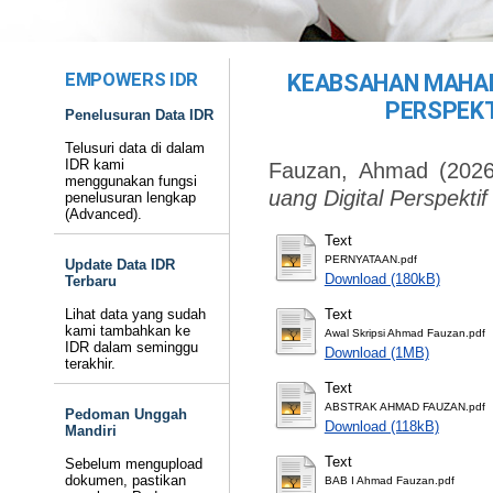
EMPOWERS IDR
KEABSAHAN MAHAR
PERSPEKT
Penelusuran Data IDR
Telusuri data di dalam
IDR kami
Fauzan, Ahmad
(202
menggunakan fungsi
uang Digital Perspektif
penelusuran lengkap
(Advanced).
Text
PERNYATAAN.pdf
Update Data IDR
Download (180kB)
Terbaru
Lihat data yang sudah
Text
kami tambahkan ke
Awal Skripsi Ahmad Fauzan.pdf
IDR dalam seminggu
Download (1MB)
terakhir.
Text
ABSTRAK AHMAD FAUZAN.pdf
Pedoman Unggah
Download (118kB)
Mandiri
Text
Sebelum mengupload
dokumen, pastikan
BAB I Ahmad Fauzan.pdf