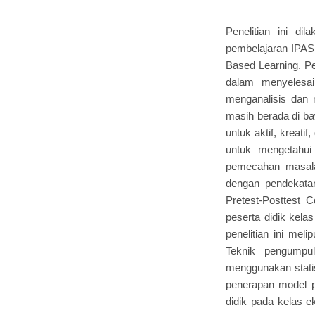
Penelitian ini d
pembelajaran IPAS
Based Learning. Pe
dalam menyelesai
menganalisis dan m
masih berada di ba
untuk aktif, kreat
untuk mengetahui
pemecahan masalah
dengan pendekatan
Pretest-Posttest C
peserta didik kela
penelitian ini me
Teknik pengumpul
menggunakan statis
penerapan model p
didik pada kelas e