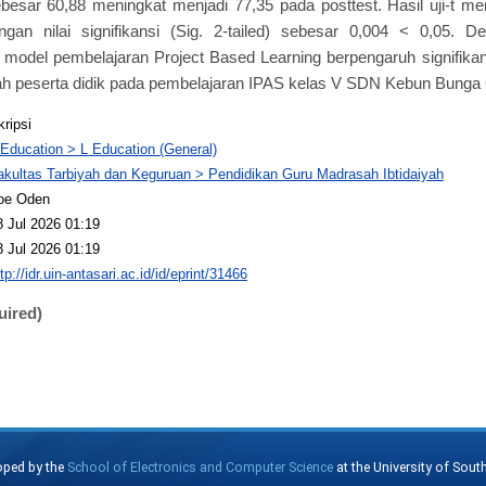
ebesar 60,88 meningkat menjadi 77,35 pada posttest. Hasil uji-t men
gan nilai signifikansi (Sig. 2-tailed) sebesar 0,004 < 0,05. D
 model pembelajaran Project Based Learning berpengaruh signifik
 peserta didik pada pembelajaran IPAS kelas V SDN Kebun Bunga 
kripsi
 Education > L Education (General)
akultas Tarbiyah dan Keguruan > Pendidikan Guru Madrasah Ibtidaiyah
oe Oden
8 Jul 2026 01:19
8 Jul 2026 01:19
tp://idr.uin-antasari.ac.id/id/eprint/31466
uired)
oped by the
School of Electronics and Computer Science
at the University of Sou