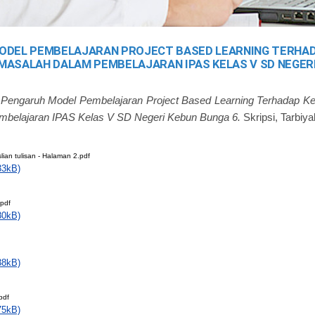
ODEL PEMBELAJARAN PROJECT BASED LEARNING TERHA
ASALAH DALAM PEMBELAJARAN IPAS KELAS V SD NEGERI
)
Pengaruh Model Pembelajaran Project Based Learning Terhadap
belajaran IPAS Kelas V SD Negeri Kebun Bunga 6.
Skripsi, Tarbiy
ian tulisan - Halaman 2.pdf
33kB)
pdf
80kB)
38kB)
pdf
75kB)