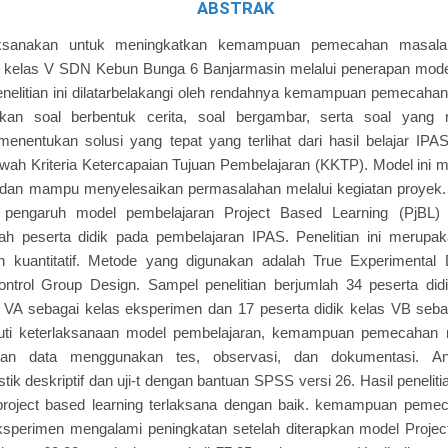
ABSTRAK
ilaksanakan untuk meningkatkan kemampuan pemecahan masala
 kelas V SDN Kebun Bunga 6 Banjarmasin melalui penerapan model
nelitian ini dilatarbelakangi oleh rendahnya kemampuan pemecahan
kan soal berbentuk cerita, soal bergambar, serta soal yan
enentukan solusi yang tepat yang terlihat dari hasil belajar IP
wah Kriteria Ketercapaian Tujuan Pembelajaran (KKTP). Model ini m
if, dan mampu menyelesaikan permasalahan melalui kegiatan proyek. P
 pengaruh model pembelajaran Project Based Learning (PjBL
 peserta didik pada pembelajaran IPAS. Penelitian ini merupaka
 kuantitatif. Metode yang digunakan adalah True Experimental
ontrol Group Design. Sampel penelitian berjumlah 34 peserta didi
s VA sebagai kelas eksperimen dan 17 peserta didik kelas VB sebag
liputi keterlaksanaan model pembelajaran, kemampuan pemecahan m
an data menggunakan tes, observasi, dan dokumentasi. Ana
tik deskriptif dan uji-t dengan bantuan SPSS versi 26. Hasil penel
roject based learning terlaksana dengan baik. kemampuan peme
ksperimen mengalami peningkatan setelah diterapkan model Project