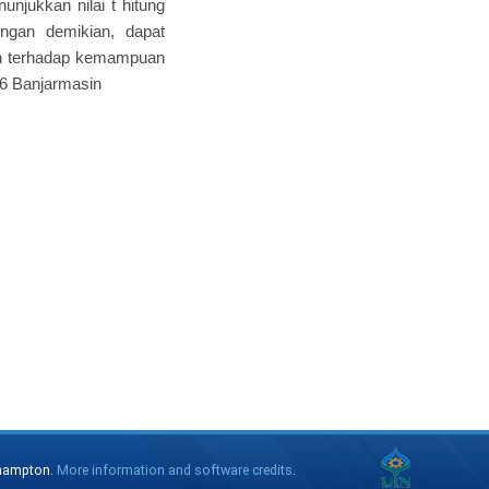
unjukkan nilai t hitung
engan demikian, dapat
an terhadap kemampuan
6 Banjarmasin
thampton.
More information and software credits
.