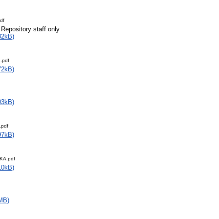
df
 Repository staff only
32kB)
.pdf
72kB)
03kB)
.pdf
97kB)
KA.pdf
10kB)
MB)