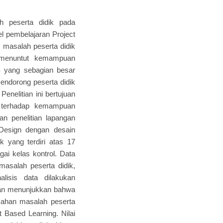
h peserta didik pada
 pembelajaran Project
 masalah peserta didik
g menuntut kemampuan
AS yang sebagian besar
endorong peserta didik
enelitian ini bertujuan
) terhadap kemampuan
n penelitian lapangan
 Design dengan desain
k yang terdiri atas 17
ai kelas kontrol. Data
asalah peserta didik,
lisis data dilakukan
itian menunjukkan bahwa
cahan masalah peserta
 Based Learning. Nilai