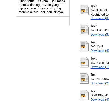
Lihat traffic IDR kami. Dari mana
mereka datang, device yang
Text
dipakai, konten apa saja yang
BAB II SKIPSI.p
mereka akses, cari dan lainnya
Restricted to
Download (3
Text
BAB III SKRIPSI
Download (3
Text
BAB IV.pdf
Download (4
Text
BAB V SKRIPSI
Download (1
Text
DAFTAR PUSTA
Download (2
Text
LAMPIRAN.pdf
Download (4