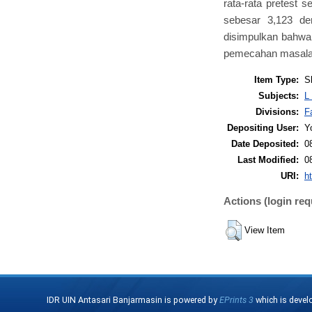
rata-rata pretest s
sebesar 3,123 den
disimpulkan bahwa
pemecahan masalah
Item Type:
S
Subjects:
L
Divisions:
F
Depositing User:
Y
Date Deposited:
0
Last Modified:
0
URI:
ht
Actions (login req
View Item
IDR UIN Antasari Banjarmasin is powered by
EPrints 3
which is devel