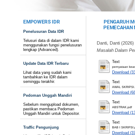
EMPOWERS IDR
PENGARUH M
PEMECAHAN M
Penelusuran Data IDR
Telusuri data di dalam IDR kami
Danti, Danti
(2026
menggunakan fungsi penelusuran
lengkap (Advanced).
Masalah Dalam Pem
Text
Update Data IDR Terbaru
pernyataan keasl
Download (3
Lihat data yang sudah kami
tambahkan ke IDR dalam
seminggu terakhir.
Text
AWAL SKRIPSI.
Download (6
Pedoman Unggah Mandiri
Text
Sebelum mengupload dokumen,
ABSTRAK.pdf
pastikan membaca Pedoman
Download (1
Unggah Mandiri untuk Depositor.
Text
Traffic Pengunjung
BAB I SKRIPSI.
Download (3