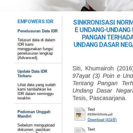
EMPOWERS IDR
SINKRONISASI NORM
E UNDANG-UNDANG 
Penelusuran Data IDR
PANGAN TERHADAP
Telusuri data di dalam
UNDANG DASAR NEG
IDR kami
menggunakan fungsi
penelusuran lengkap
(Advanced).
Siti, Khumairoh
(201
Update Data IDR
97ayat (3) Poin e U
Terbaru
Tentang Pangan Ter
Lihat data yang sudah
kami tambahkan ke
Undang Dasar Negara
IDR dalam seminggu
Tesis, Pascasarjana.
terakhir.
Text
Pedoman Unggah
PERNYATAAN.pdf
Mandiri
Download (41kB)
Sebelum mengupload
Text
dokumen, pastikan