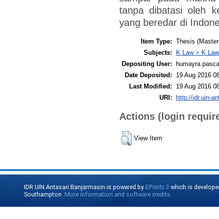
tanpa dibatasi oleh 
yang beredar di Indone
Item Type:
Thesis (Master
Subjects:
K Law > K Law
Depositing User:
humayra pasca
Date Deposited:
19 Aug 2016 0
Last Modified:
19 Aug 2016 0
URI:
http://idr.uin-a
Actions (login requir
View Item
IDR UIN Antasari Banjarmasin is powered by
EPrints 3
which is develope
Southampton.
More information and software credits
.