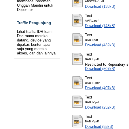
membaca Pedoman
ABSTRAK.pdf
Unggah Mandiri untuk
Download (138kB)
Depositor.
Text
AWAL.pdf
Traffic Pengunjung
Download (743kB)
Lihat traffic IDR kami.
Text
Dari mana mereka
datang, device yang
BAB I.pdf
dipakai, konten apa
Download (482kB)
saja yang mereka
akses, cari dan lainnya
Text
BAB II.pdf
Restricted to Repository st
Download (507kB)
Text
BAB III.pdf
Download (407kB)
Text
BAB IV.pdf
Download (252kB)
Text
BAB V.pdf
Download (85kB)