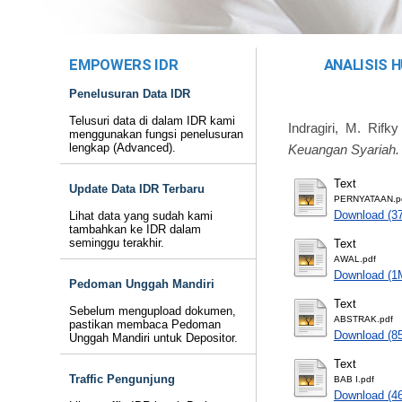
EMPOWERS IDR
ANALISIS 
Penelusuran Data IDR
Telusuri data di dalam IDR kami
Indragiri, M. Rifky
menggunakan fungsi penelusuran
lengkap (Advanced).
Keuangan Syariah.
Text
Update Data IDR Terbaru
PERNYATAAN.p
Download (3
Lihat data yang sudah kami
tambahkan ke IDR dalam
seminggu terakhir.
Text
AWAL.pdf
Download (1
Pedoman Unggah Mandiri
Text
Sebelum mengupload dokumen,
ABSTRAK.pdf
pastikan membaca Pedoman
Download (8
Unggah Mandiri untuk Depositor.
Text
Traffic Pengunjung
BAB I.pdf
Download (4