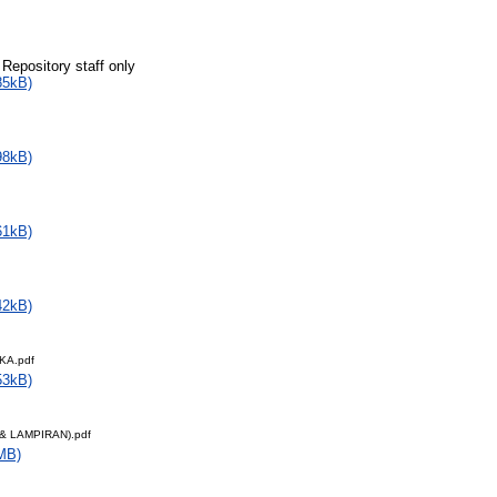
 Repository staff only
85kB)
98kB)
61kB)
42kB)
KA.pdf
53kB)
& LAMPIRAN).pdf
MB)