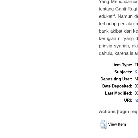
Yang Menunda-nun
tentang Ganti Rugi 
edukatif. Namun d
terhadap perilaku
bank akibat dari k
kerugian riil yang
prinsip syariah, a
dahulu, karena Is
Item Type:
T
Subjects:
K
Depositing User:
M
Date Deposited:
0
Last Modified:
0
URI:
ht
Actions (login req
View Item