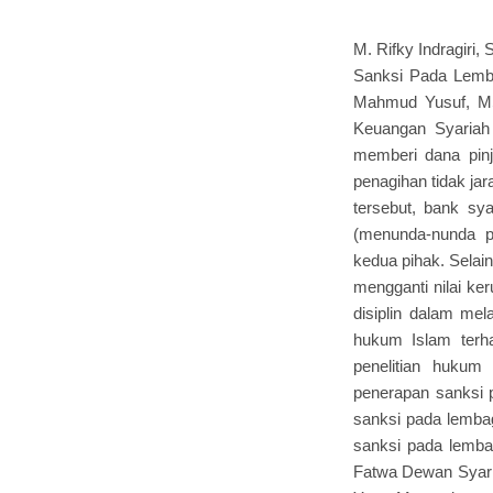
M. Rifky Indragiri
Sanksi Pada Lemba
Mahmud Yusuf, MSI
Keuangan Syariah
memberi dana pin
penagihan tidak ja
tersebut, bank sy
(menunda-nunda p
kedua pihak. Selai
mengganti nilai ker
disiplin dalam mel
hukum Islam terh
penelitian hukum
penerapan sanksi p
sanksi pada lemba
sanksi pada lemb
Fatwa Dewan Syar