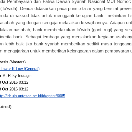
da Pembayaran dan Fatwa Dewan Syariah Nasional MUI Nomor: 
(Ta'widh). Denda didasarkan pada prinsip ta'zîr yang bersifat preventi
enda dimaksud tidak untuk mengganti kerugian bank, melainkan 
 nasabah yang dengan sengaja melalaikan kewajibannya. Adapun un
elalaian nasabah, bank memberlakukan ta'widh (ganti rugi) yang ses
 diderita bank. Sebagai lembaga yang menjalankan kegiatan usahany
kan lebih baik jika bank syariah memberikan sedikit masa tenggang
lam mengajarkan untuk memberikan kelonggaran dalam pembayaran u
hesis (Masters)
 Law > K Law (General)
r M. Rifky Indragiri
3 Oct 2016 03:12
3 Oct 2016 03:12
tp://idr.uin-antasari.ac.id/id/eprint/6685
uired)