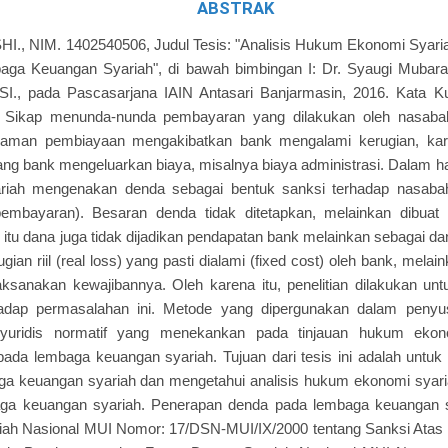
ABSTRAK
, SHI., NIM. 1402540506, Judul Tesis: "Analisis Hukum Ekonomi Sya
ga Keuangan Syariah", di bawah bimbingan I: Dr. Syaugi Mubarak 
., pada Pascasarjana IAIN Antasari Banjarmasin, 2016. Kata K
 Sikap menunda-nunda pembayaran yang dilakukan oleh nasaba
jaman pembiayaan mengakibatkan bank mengalami kerugian, ka
rang bank mengeluarkan biaya, misalnya biaya administrasi. Dalam 
ariah mengenakan denda sebagai bentuk sanksi terhadap nasabah
embayaran). Besaran denda tidak ditetapkan, melainkan dibuat
n itu dana juga tidak dijadikan pendapatan bank melainkan sebagai d
ugian riil (real loss) yang pasti dialami (fixed cost) oleh bank, mela
aksanakan kewajibannya. Oleh karena itu, penelitian dilakukan unt
adap permasalahan ini. Metode yang dipergunakan dalam penyus
 yuridis normatif yang menekankan pada tinjauan hukum ekon
ada lembaga keuangan syariah. Tujuan dari tesis ini adalah untu
ga keuangan syariah dan mengetahui analisis hukum ekonomi syari
aga keuangan syariah. Penerapan denda pada lembaga keuangan 
iah Nasional MUI Nomor: 17/DSN-MUI/IX/2000 tentang Sanksi At