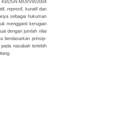
43/DSN-MUI/VIII/2004
f, represif, kuratif dan
hanya sebagai hukuman
tuk mengganti kerugian
uai dengan jumlah nilai
a berdasarkan prinsip-
 pada nasabah terlebih
tang.