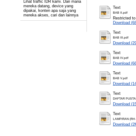
Lihat traffic IDR kami. Dari mana
mereka datang, device yang
Text
dipakai, konten apa saja yang
BAB II.pdf
mereka akses, cari dan lainnya
Restricted to
Download (6
Text
BAB III.pdf
Download (2
Text
BAB IV.pdf
Download (6
Text
BAB V.pdf
Download (1
Text
DAFTAR PUSTA
Download (1
Text
LAMPIRAN (RH 
Download (2