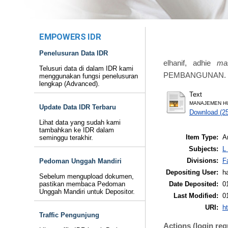
EMPOWERS IDR
Penelusuran Data IDR
elhanif, adhie
ma
Telusuri data di dalam IDR kami
PEMBANGUNAN. ISSN
menggunakan fungsi penelusuran
lengkap (Advanced).
Text
MANAJEMEN HU
Update Data IDR Terbaru
Download (2
Lihat data yang sudah kami
tambahkan ke IDR dalam
Item Type:
Ar
seminggu terakhir.
Subjects:
L
Divisions:
F
Pedoman Unggah Mandiri
Depositing User:
ha
Sebelum mengupload dokumen,
Date Deposited:
0
pastikan membaca Pedoman
Unggah Mandiri untuk Depositor.
Last Modified:
0
URI:
ht
Traffic Pengunjung
Actions (login req