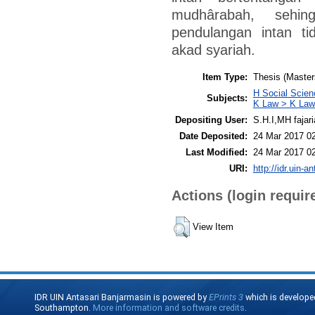
mudhârabah, sehi
pendulangan intan ti
akad syariah.
Item Type:
Thesis (Master
H Social Scien
Subjects:
K Law > K Law
Depositing User:
S.H.I,MH fajari
Date Deposited:
24 Mar 2017 0
Last Modified:
24 Mar 2017 0
URI:
http://idr.uin-a
Actions (login requir
View Item
IDR UIN Antasari Banjarmasin is powered by
EPrints 3
which is develope
Southampton.
More information and software credits
.