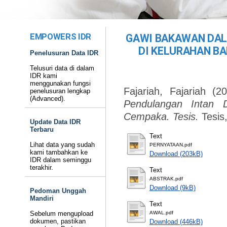
EMPOWERS IDR
GAWI BAKAWAN DAL
DI KELURAHAN B
Penelusuran Data IDR
Telusuri data di dalam
IDR kami
menggunakan fungsi
Fajariah, Fajariah
(2
penelusuran lengkap
(Advanced).
Pendulangan Intan 
Cempaka. Tesis.
Tesis
Update Data IDR
Terbaru
Text
Lihat data yang sudah
PERNYATAAN.pdf
kami tambahkan ke
Download (203kB)
IDR dalam seminggu
terakhir.
Text
ABSTRAK.pdf
Download (9kB)
Pedoman Unggah
Mandiri
Text
Sebelum mengupload
AWAL.pdf
dokumen, pastikan
Download (446kB)