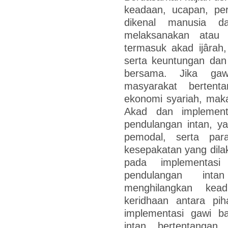
keadaan, ucapan, per
dikenal manusia da
melaksanakan atau 
termasuk akad ijârah,
serta keuntungan dan
bersama. Jika ga
masyarakat berten
ekonomi syariah, maka
Akad dan implemen
pendulangan intan, y
pemodal, serta par
kesepakatan yang dilak
pada implementas
pendulangan int
menghilangkan kead
keridhaan antara pi
implementasi gawi 
intan bertentanga