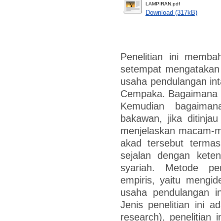
LAMPIRAN.pdf
Download (317kB)
Penelitian ini memba
setempat mengatakan 
usaha pendulangan in
Cempaka. Bagaimana lat
Kemudian bagaiman
bakawan, jika ditinj
menjelaskan macam-
akad tersebut terma
sejalan dengan ket
syariah. Metode pen
empiris, yaitu mengid
usaha pendulangan in
Jenis penelitian ini a
research), penelitian