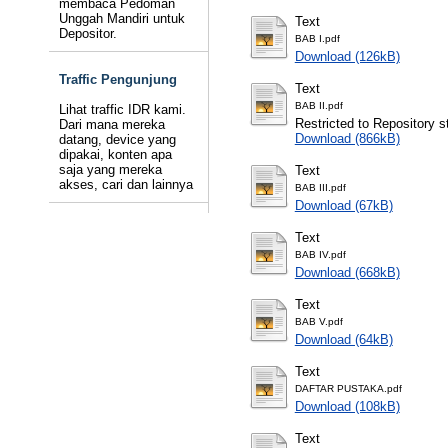
membaca Pedoman
Unggah Mandiri untuk
Text
Depositor.
BAB I.pdf
Download (126kB)
Traffic Pengunjung
Text
BAB II.pdf
Lihat traffic IDR kami.
Restricted to Repository st
Dari mana mereka
Download (866kB)
datang, device yang
dipakai, konten apa
saja yang mereka
Text
akses, cari dan lainnya
BAB III.pdf
Download (67kB)
Text
BAB IV.pdf
Download (668kB)
Text
BAB V.pdf
Download (64kB)
Text
DAFTAR PUSTAKA.pdf
Download (108kB)
Text