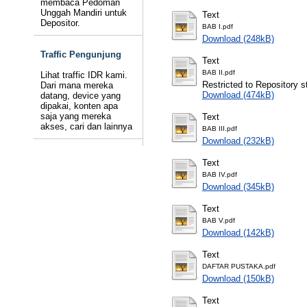
membaca Pedoman
Unggah Mandiri untuk
Text
Depositor.
BAB I.pdf
Download (248kB)
Traffic Pengunjung
Text
BAB II.pdf
Lihat traffic IDR kami.
Restricted to Repository st
Dari mana mereka
Download (474kB)
datang, device yang
dipakai, konten apa
saja yang mereka
Text
akses, cari dan lainnya
BAB III.pdf
Download (232kB)
Text
BAB IV.pdf
Download (345kB)
Text
BAB V.pdf
Download (142kB)
Text
DAFTAR PUSTAKA.pdf
Download (150kB)
Text