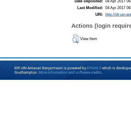
Date Deposited:
04 Apr 2017 06
Last Modified:
04 Apr 2017 06
URI:
http://idr.uin-a
Actions (login requir
View Item
IDR UIN Antasari Banjarmasin is powered by
EPrints 3
which is develope
Southampton.
More information and software credits
.