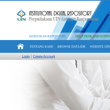
KEBIJAKAN REPOSITORI
HELP DESK AND SUPPO
TENTANG KAMI
BROWSE DATA IDR
WEBSITE UIN
Login
Create Account