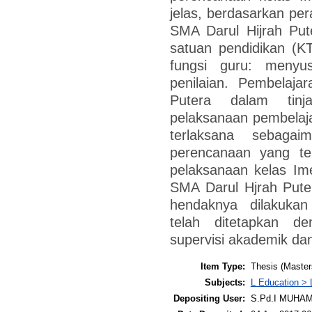
jelas, berdasarkan per
SMA Darul Hijrah Pute
satuan pendidikan (K
fungsi guru: menyu
penilaian. Pembelaja
Putera dalam tin
pelaksanaan pembelaj
terlaksana sebagai
perencanaan yang tel
pelaksanaan kelas Ime
SMA Darul Hjrah Pute
hendaknya dilakuka
telah ditetapkan d
supervisi akademik dan 
Item Type:
Thesis (Master
Subjects:
L Education > 
Depositing User:
S.Pd.I MUHA