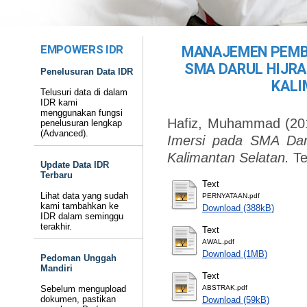
EMPOWERS IDR
MANAJEMEN PEMBE
SMA DARUL HIJR
Penelusuran Data IDR
KALI
Telusuri data di dalam
IDR kami
menggunakan fungsi
Hafiz, Muhammad
(20
penelusuran lengkap
(Advanced).
Imersi pada SMA Daru
Kalimantan Selatan.
Te
Update Data IDR
Terbaru
Text
Lihat data yang sudah
PERNYATAAN.pdf
kami tambahkan ke
Download (388kB)
IDR dalam seminggu
terakhir.
Text
AWAL.pdf
Download (1MB)
Pedoman Unggah
Mandiri
Text
Sebelum mengupload
ABSTRAK.pdf
dokumen, pastikan
Download (59kB)