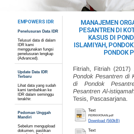
EMPOWERS IDR
MANAJEMEN ORGA
PESANTREN DI KO
Penelusuran Data IDR
KASUS DI PON
Telusuri data di dalam
ISLAMIYAH, PONDOK
IDR kami
menggunakan fungsi
PONDOK P
penelusuran lengkap
(Advanced).
Fitriah, Fitriah
(2017)
Update Data IDR
Pondok Pesantren di K
Terbaru
di Pondok Pesantre
Lihat data yang sudah
kami tambahkan ke
Pesantren Al-istiqama
IDR dalam seminggu
Tesis, Pascasarjana.
terakhir.
Text
Pedoman Unggah
PERNYATAAN.pdf
Mandiri
Download (560kB)
Sebelum mengupload
Text
dokumen, pastikan