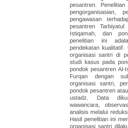
pesantren. Penelitia
pengorganisasian, p
pengawasan terhada
pesantren Tarbiyatul
Istiqamah, dan pon
penelitian ini ada
pendekatan kualitatif
organisasi santri di
studi kasus pada pond
pondok pesantren Al-I
Furqan dengan sub
organisasi santri, pe
pondok pesantren atau
ustadz. Data dik
wawancara, observa
analisis melalui reduk
Hasil penelitian ini 
organisasi santri dila