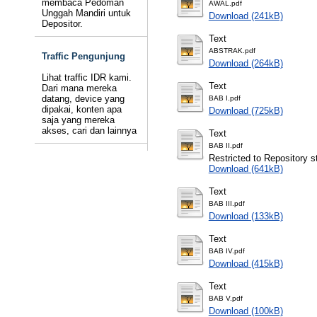
membaca Pedoman
AWAL.pdf
Unggah Mandiri untuk
Download (241kB)
Depositor.
Text
ABSTRAK.pdf
Traffic Pengunjung
Download (264kB)
Lihat traffic IDR kami.
Text
Dari mana mereka
datang, device yang
BAB I.pdf
dipakai, konten apa
Download (725kB)
saja yang mereka
akses, cari dan lainnya
Text
BAB II.pdf
Restricted to Repository st
Download (641kB)
Text
BAB III.pdf
Download (133kB)
Text
BAB IV.pdf
Download (415kB)
Text
BAB V.pdf
Download (100kB)