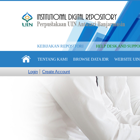
KEBIJAKAN REPOSITORI
HELP DESK AND SUPPO
TENTANG KAMI
BROWSE DATA IDR
WEBSITE UIN
Login
Create Account