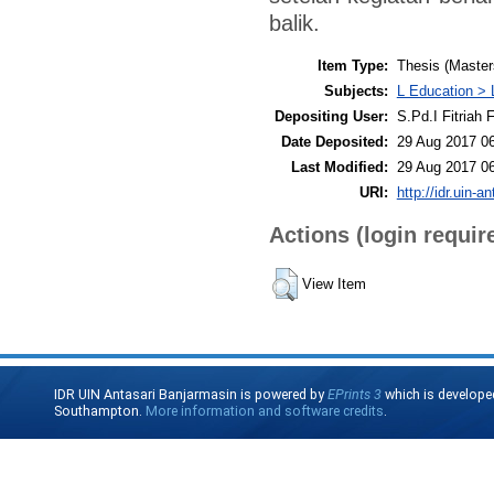
balik.
Item Type:
Thesis (Master
Subjects:
L Education > 
Depositing User:
S.Pd.I Fitriah F
Date Deposited:
29 Aug 2017 0
Last Modified:
29 Aug 2017 0
URI:
http://idr.uin-a
Actions (login requir
View Item
IDR UIN Antasari Banjarmasin is powered by
EPrints 3
which is develope
Southampton.
More information and software credits
.