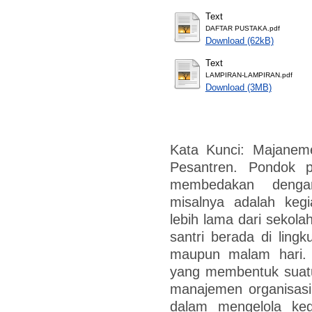
Text
DAFTAR PUSTAKA.pdf
Download (62kB)
Text
LAMPIRAN-LAMPIRAN.pdf
Download (3MB)
Kata Kunci: Majaneme
Pesantren. Pondok p
membedakan dengan
misalnya adalah kegi
lebih lama dari sekol
santri berada di ling
maupun malam hari. K
yang membentuk suatu 
manajemen organisasi 
dalam mengelola keg