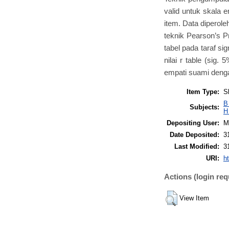
valid untuk skala 
item. Data diperole
teknik Pearson’s P
tabel pada taraf si
nilai r table (sig.
empati suami denga
Item Type:
S
B
Subjects:
H
Depositing User:
M
Date Deposited:
3
Last Modified:
3
URI:
ht
Actions (login req
View Item