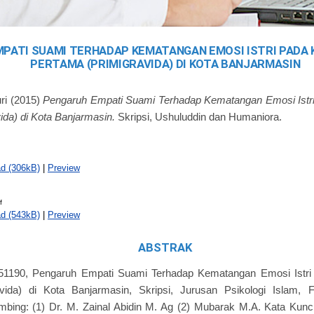
PATI SUAMI TERHADAP KEMATANGAN EMOSI ISTRI PADA 
PERTAMA (PRIMIGRAVIDA) DI KOTA BANJARMASIN
ri
(2015)
Pengaruh Empati Suami Terhadap Kematangan Emosi Istr
ida) di Kota Banjarmasin.
Skripsi, Ushuluddin dan Humaniora.
d (306kB)
|
Preview
f
d (543kB)
|
Preview
ABSTRAK
451190, Pengaruh Empati Suami Terhadap Kematangan Emosi Istr
vida) di Kota Banjarmasin, Skripsi, Jurusan Psikologi Islam, 
bing: (1) Dr. M. Zainal Abidin M. Ag (2) Mubarak M.A. Kata Kunc