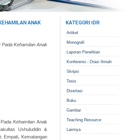
KEHAMILAN ANAK
KATEGORI IDR
Artikel
Monografi
i Pada Kehamilan Anak
Laporan Penelitian
Konferensi - Orasi Ilmiah
Skripsi
Tesis
Disertasi
Buku
Gambar
Teaching Resource
i Pada Kehamilan Anak
Fakultas Ushuluddin &
Lainnya
i: Empati, Kematangan