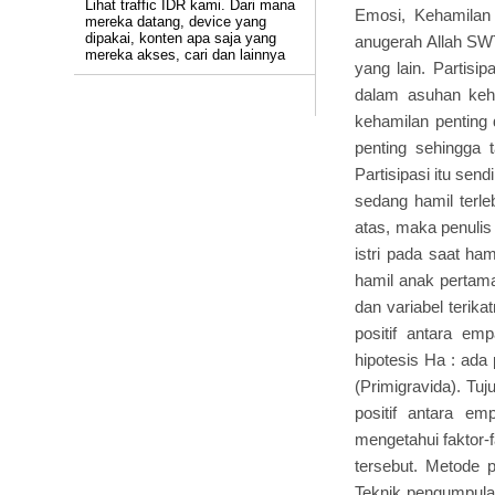
Lihat traffic IDR kami. Dari mana
Emosi, Kehamilan
mereka datang, device yang
dipakai, konten apa saja yang
anugerah Allah SWT
mereka akses, cari dan lainnya
yang lain. Partisip
dalam asuhan keha
kehamilan penting 
penting sehingga
Partisipasi itu sen
sedang hamil terle
atas, maka penuli
istri pada saat ha
hamil anak pertama
dan variabel terik
positif antara em
hipotesis Ha : ada
(Primigravida). Tuj
positif antara e
mengetahui faktor-f
tersebut. Metode pe
Teknik pengumpula