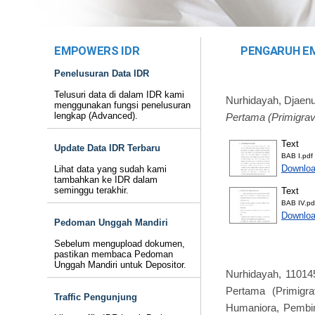
EMPOWERS IDR
PENGARUH EM
Penelusuran Data IDR
Telusuri data di dalam IDR kami
Nurhidayah, Djaenu
menggunakan fungsi penelusuran
lengkap (Advanced).
Pertama (Primigrav
Text
Update Data IDR Terbaru
BAB I.pdf
Downloa
Lihat data yang sudah kami
tambahkan ke IDR dalam
seminggu terakhir.
Text
BAB IV.pd
Downloa
Pedoman Unggah Mandiri
Sebelum mengupload dokumen,
pastikan membaca Pedoman
Unggah Mandiri untuk Depositor.
Nurhidayah, 1101
Pertama (Primigra
Traffic Pengunjung
Humaniora, Pembim