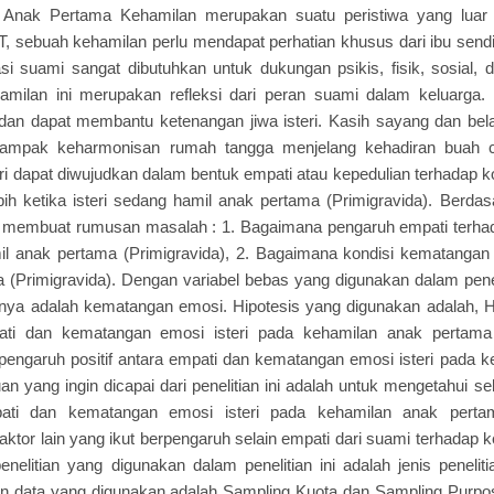
 Anak Pertama Kehamilan merupakan suatu peristiwa yang luar
, sebuah kehamilan perlu mendapat perhatian khusus dari ibu sendi
asi suami sangat dibutuhkan untuk dukungan psikis, fisik, sosial, da
milan ini merupakan refleksi dari peran suami dalam keluarga. P
dan dapat membantu ketenangan jiwa isteri. Kasih sayang dan bel
 tampak keharmonisan rumah tangga menjelang kehadiran buah c
diri dapat diwujudkan dalam bentuk empati atau kepedulian terhadap k
bih ketika isteri sedang hamil anak pertama (Primigravida). Berda
s membuat rumusan masalah : 1. Bagaimana pengaruh empati terh
mil anak pertama (Primigravida), 2. Bagaimana kondisi kematangan 
 (Primigravida). Dengan variabel bebas yang digunakan dalam penel
atnya adalah kematangan emosi. Hipotesis yang digunakan adalah, H
pati dan kematangan emosi isteri pada kehamilan anak pertama 
 pengaruh positif antara empati dan kematangan emosi isteri pada 
uan yang ingin dicapai dari penelitian ini adalah untuk mengetahui 
mpati dan kematangan emosi isteri pada kehamilan anak pertam
aktor lain yang ikut berpengaruh selain empati dari suami terhadap 
nelitian yang digunakan dalam penelitian ini adalah jenis penelitian
n data yang digunakan adalah Sampling Kuota dan Sampling Purpos