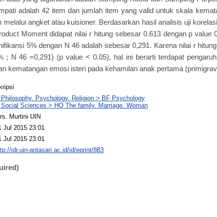
empati adalah 42 item dan jumlah item yang valid untuk skala kema
h melalui angket atau kuisioner. Berdasarkan hasil analisis uji kore
roduct Moment didapat nilai r hitung sebesar 0.613 dengan p value 0
gnifikansi 5% dengan N 46 adalah sebesar 0,291. Karena nilai r hitun
 5% ; N 46 =0,291) (p value < 0.05), hal ini berarti terdapat pengaru
n kematangan emosi isteri pada kehamilan anak pertama (primigrav
kripsi
 Philosophy. Psychology. Religion > BF Psychology
 Social Sciences > HQ The family. Marriage. Woman
rs. Murtini UIN
1 Jul 2015 23:01
1 Jul 2015 23:01
tp://idr.uin-antasari.ac.id/id/eprint/883
uired)