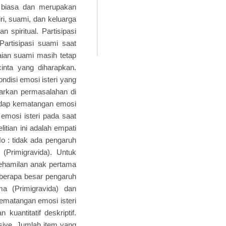
 biasa dan merupakan
ri, suami, dan keluarga
n spiritual. Partisipasi
artisipasi suami saat
aian suami masih tetap
inta yang diharapkan.
ondisi emosi isteri yang
sarkan permasalahan di
adap kematangan emosi
emosi isteri pada saat
itian ini adalah empati
o : tidak ada pengaruh
(Primigravida). Untuk
kehamilan anak pertama
seberapa besar pengaruh
a (Primigravida) dan
kematangan emosi isteri
 kuantitatif deskriptif.
ive. Jumlah item yang