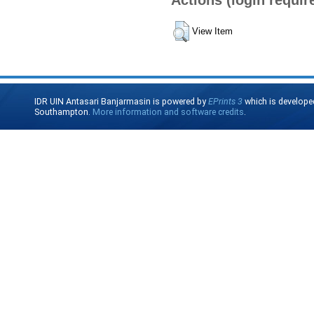
View Item
IDR UIN Antasari Banjarmasin is powered by
EPrints 3
which is develope
Southampton.
More information and software credits
.