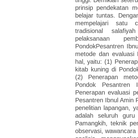
prinsip pendekatan m
belajar tuntas. Dengan
mempelajari satu 
tradisional salafiy
pelaksanaan pem
PondokPesantren Ibnu
metode dan evaluasi Pe
hal, yaitu: (1) Pener
kitab kuning di Pond
(2) Penerapan meto
Pondok Pesantren 
Penerapan evaluasi p
Pesantren Ibnul Amin P
penelitian lapangan, y
adalah seluruh guru
Pamangkih, teknik p
observasi, wawancara