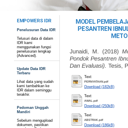
EMPOWERS IDR
MODEL PEMBELAJA
PESANTREN IBNU
Penelusuran Data IDR
METO
Telusuri data di dalam
IDR kami
menggunakan fungsi
Junaidi, M.
(2018)
Mo
penelusuran lengkap
(Advanced).
Pondok Pesantren Ibn
Dan Evaluasi).
Tesis, 
Update Data IDR
Terbaru
Text
Lihat data yang sudah
PERNYATAAN.pdf
kami tambahkan ke
Download (182kB)
IDR dalam seminggu
terakhir.
Text
AWAL.pdf
Download (250kB)
Pedoman Unggah
Mandiri
Text
Sebelum mengupload
ABSTRAK.pdf
dokumen, pastikan
Download (186kB)