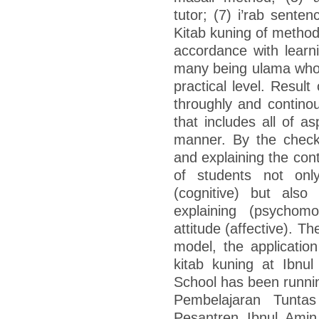
tutor; (7) i’rab sente
Kitab kuning of method 
accordance with learni
many being ulama who e
practical level. Resul
throughly and continou
that includes all of as
manner. By the checki
and explaining the cont
of students not on
(cognitive) but also r
explaining (psychomo
attitude (affective). T
model, the applicatio
kitab kuning at Ibnu
School has been runn
Pembelajaran Tunta
Pesantren Ibnul Ami