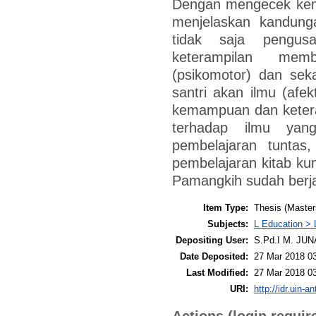
Dengan mengecek ke
menjelaskan kandunga
tidak saja pengusa
keterampilan mem
(psikomotor) dan seka
santri akan ilmu (afekt
kemampuan dan keter
terhadap ilmu yang
pembelajaran tuntas
pembelajaran kitab ku
Pamangkih sudah berja
Item Type:
Thesis (Master
Subjects:
L Education > 
Depositing User:
S.Pd.I M. JUN
Date Deposited:
27 Mar 2018 0
Last Modified:
27 Mar 2018 0
URI:
http://idr.uin-a
Actions (login requir