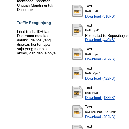
membaca Pedoman
Unggah Mandiri untuk
Text
Depositor.
BAB I.pdf
Download (318kB)
Traffic Pengunjung
Text
BAB II.pdf
Lihat traffic IDR kami.
Restricted to Repository st
Dari mana mereka
Download (440kB)
datang, device yang
dipakai, konten apa
saja yang mereka
Text
akses, cari dan lainnya
BAB III.pdf
Download (202kB)
Text
BAB IV.pdf
Download (422kB)
Text
BAB V.pdf
Download (133kB)
Text
DAFTAR PUSTAKA.pdf
Download (202kB)
Text