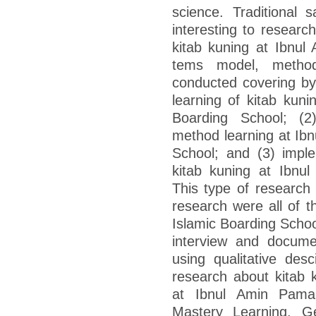
science. Traditional s
interesting to research
kitab kuning at Ibnul
tems model, method
conducted covering by
learning of kitab kun
Boarding School; (2
method learning at Ib
School; and (3) imple
kitab kuning at Ibnu
This type of research i
research were all of 
Islamic Boarding School
interview and documen
using qualitative desc
research about kitab k
at Ibnul Amin Paman
Mastery Learning. Ge