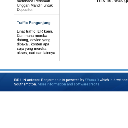
This list was 
membaca Pedoman
Unggah Mandiri untuk
Depositor.
Traffic Pengunjung
Lihat traffic IDR kami.
Dari mana mereka
datang, device yang
dipakai, konten apa
saja yang mereka
akses, cari dan lainnya
IDR UIN Antasari Banjarmasin is powered by
EPrints 3
which is develope
Southampton.
More information and software credits
.