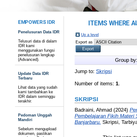
EMPOWERS IDR
ITEMS WHERE AU
Penelusuran Data IDR
Up a level
Telusuri data di dalam
Export as
IDR kami
menggunakan fungsi
penelusuran lengkap
(Advanced).
Group by
Jump to:
Skripsi
Update Data IDR
Terbaru
Number of items:
1
.
Lihat data yang sudah
kami tambahkan ke
IDR dalam seminggu
SKRIPSI
terakhir.
Badraini, Ahmad
(2024)
Pe
Pedoman Unggah
Pembelajaran Fikih Materi 
Mandiri
Banjarbaru.
Skripsi, Tarbi
Sebelum mengupload
dokumen, pastikan