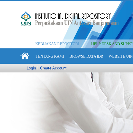
KEBIJAKAN REPOSITORI
HELP DESK AND SUPPO
TENTANG KAMI
BROWSE DATA IDR
WEBSITE UIN
Login
Create Account