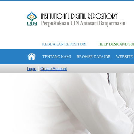
KEBIJAKAN REPOSITORI
HELP DESK AND SU
TENTANG KAMI
BROWSE DATA IDR
WEBSITE 
Login
Create Account