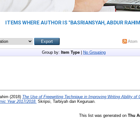
ITEMS WHERE AUTHOR IS "
BASRIANSYAH, ABDUR RAHI
Atom
Group by:
Item Type
|
No Grouping
Rahim
(2018)
The Use of Freewriting Technique in Improving Writing Ability o
emic Year 2017/2018.
Skripsi, Tarbiyah dan Keguruan.
This list was generated on
Thu A