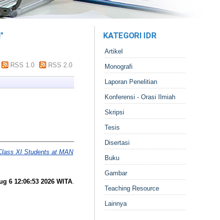
M
"
KATEGORI IDR
Artikel
RSS 1.0
RSS 2.0
Monografi
Laporan Penelitian
Konferensi - Orasi Ilmiah
Skripsi
Tesis
Disertasi
f Class XI Students at MAN
Buku
Gambar
ug 6 12:06:53 2026 WITA
.
Teaching Resource
Lainnya