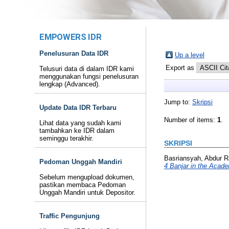
EMPOWERS IDR
Penelusuran Data IDR
Up a level
Export as
Telusuri data di dalam IDR kami
menggunakan fungsi penelusuran
lengkap (Advanced).
Jump to:
Skripsi
Update Data IDR Terbaru
Number of items:
1
.
Lihat data yang sudah kami
tambahkan ke IDR dalam
seminggu terakhir.
SKRIPSI
Basriansyah, Abdur 
Pedoman Unggah Mandiri
4 Banjar in the Acad
Sebelum mengupload dokumen,
pastikan membaca Pedoman
Unggah Mandiri untuk Depositor.
Traffic Pengunjung