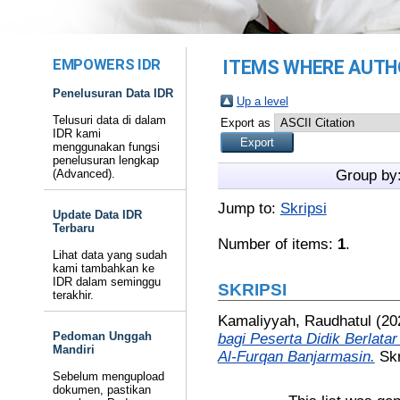
EMPOWERS IDR
ITEMS WHERE AUTHO
Penelusuran Data IDR
Up a level
Telusuri data di dalam
Export as
IDR kami
menggunakan fungsi
penelusuran lengkap
(Advanced).
Group by
Jump to:
Skripsi
Update Data IDR
Terbaru
Number of items:
1
.
Lihat data yang sudah
kami tambahkan ke
IDR dalam seminggu
SKRIPSI
terakhir.
Kamaliyyah, Raudhatul
(20
Pedoman Unggah
bagi Peserta Didik Berla
Mandiri
Al-Furqan Banjarmasin.
Skr
Sebelum mengupload
dokumen, pastikan