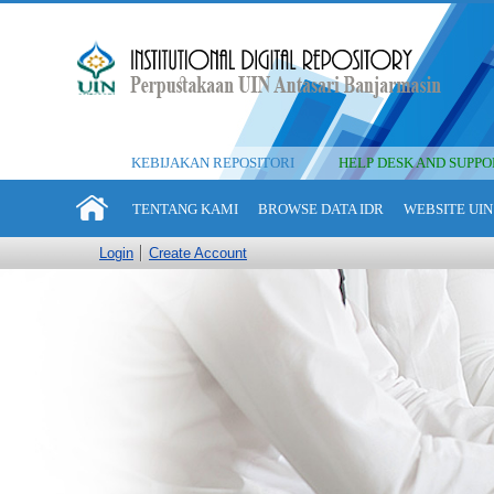
KEBIJAKAN REPOSITORI
HELP DESK AND SUPPO
TENTANG KAMI
BROWSE DATA IDR
WEBSITE UIN
Login
Create Account