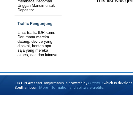
This list was ge
membaca Pedoman
Unggah Mandiri untuk
Depositor.
Traffic Pengunjung
Lihat traffic IDR kami.
Dari mana mereka
datang, device yang
dipakai, konten apa
saja yang mereka
akses, cari dan lainnya
IDR UIN Antasari Banjarmasin is powered by
EPrints 3
which is develope
Southampton.
More information and software credits
.