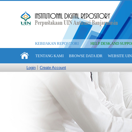
KEBIJAKAN REPOSITORI
HELP DESK AND SUPPO
TENTANG KAMI
BROWSE DATA IDR
WEBSITE UIN
Login
Create Account