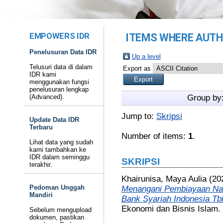
EMPOWERS IDR
ITEMS WHERE AUTHO
Penelusuran Data IDR
Up a level
Telusuri data di dalam
Export as
IDR kami
menggunakan fungsi
penelusuran lengkap
(Advanced).
Group by
Jump to:
Skripsi
Update Data IDR
Terbaru
Number of items:
1
.
Lihat data yang sudah
kami tambahkan ke
IDR dalam seminggu
SKRIPSI
terakhir.
Khairunisa, Maya Aulia
(20
Pedoman Unggah
Menangani Pembiayaan Na
Mandiri
Bank Syariah Indonesia Tb
Ekonomi dan Bisnis Islam.
Sebelum mengupload
dokumen, pastikan