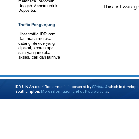
membaca Pedoman
Unggah Mandiri untuk
This list was g
Depositor.
Traffic Pengunjung
Lihat traffic IDR kami.
Dari mana mereka
datang, device yang
dipakai, konten apa
saja yang mereka
akses, cari dan lainnya
IDR UIN Antasari Banjarmasin is powered by
EPrints 3
which is develope
Southampton.
More information and software credits
.