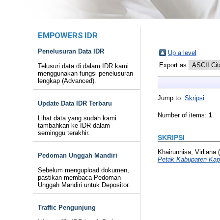
EMPOWERS IDR
Penelusuran Data IDR
Up a level
Export as
Telusuri data di dalam IDR kami
menggunakan fungsi penelusuran
lengkap (Advanced).
Jump to:
Skripsi
Update Data IDR Terbaru
Number of items:
1
.
Lihat data yang sudah kami
tambahkan ke IDR dalam
seminggu terakhir.
SKRIPSI
Khairunnisa, Virliana
(
Pedoman Unggah Mandiri
Petak Kabupaten Kap
Sebelum mengupload dokumen,
pastikan membaca Pedoman
Unggah Mandiri untuk Depositor.
Traffic Pengunjung