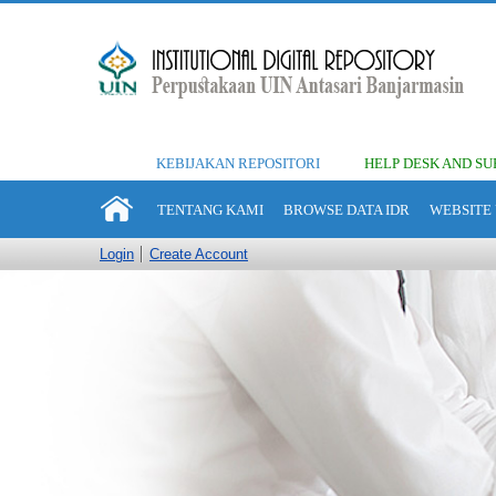
KEBIJAKAN REPOSITORI
HELP DESK AND SU
TENTANG KAMI
BROWSE DATA IDR
WEBSITE 
Login
Create Account