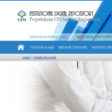
KEBIJAKAN REPOSITORI
HELP DESK AND SUPPO
TENTANG KAMI
BROWSE DATA IDR
WEBSITE UIN
Login
Create Account