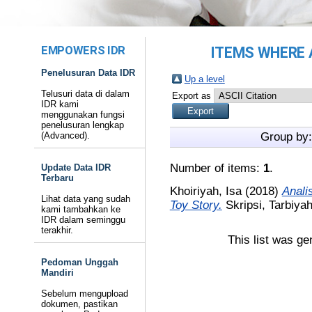
EMPOWERS IDR
ITEMS WHERE 
Penelusuran Data IDR
Up a level
Telusuri data di dalam
Export as
IDR kami
menggunakan fungsi
penelusuran lengkap
(Advanced).
Group by
Number of items:
1
.
Update Data IDR
Terbaru
Khoiriyah, Isa
(2018)
Anali
Lihat data yang sudah
Toy Story.
Skripsi, Tarbiya
kami tambahkan ke
IDR dalam seminggu
terakhir.
This list was g
Pedoman Unggah
Mandiri
Sebelum mengupload
dokumen, pastikan