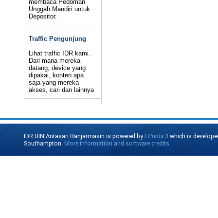
membaca Pedoman
Unggah Mandiri untuk
Depositor.
Traffic Pengunjung
Lihat traffic IDR kami.
Dari mana mereka
datang, device yang
dipakai, konten apa
saja yang mereka
akses, cari dan lainnya
IDR UIN Antasari Banjarmasin is powered by
EPrints 3
which is develope
Southampton.
More information and software credits
.